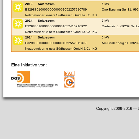
2013
Solarstrom
6 kW
E32988010000000000001052257210789
Otto-Bartning-Str. 31, 69
Netzbetreiber: e-netz Südhessen GmbH & Co. KG
2014
Solarstrom
7 kW
E32988010000000000001052415910922
Gartenstr. 5, 69239 Neck
Netzbetreiber: e-netz Südhessen GmbH & Co. KG
2014
Solarstrom
5 kW
E32988010000000000001052552011399
Am Heidenberg 11, 69239
Netzbetreiber: e-netz Südhessen GmbH & Co. KG
Eine Initiative von:
Copyright 2009-2016 —