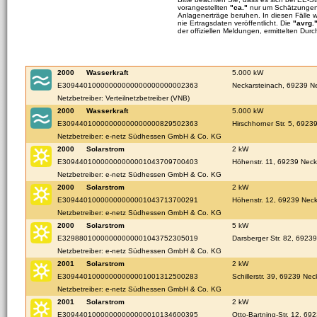
vorangestellten
"ca."
nur um Schätzungen 
Anlagenerträge beruhen. In diesen Fälle 
nie Ertragsdaten veröffentlicht. Die
"avrg.
der offiziellen Meldungen, ermittelten Durc
2000
Wasserkraft
5.000 kW
E30944010000000000000000000002363
Neckarsteinach, 69239 N
Netzbetreiber: Verteilnetzbetreiber (VNB)
2000
Wasserkraft
5.000 kW
E30944010000000000000000829502363
Hirschhorner Str. 5, 6923
Netzbetreiber: e-netz Südhessen GmbH & Co. KG
2000
Solarstrom
2 kW
E30944010000000000001043709700403
Höhenstr. 11, 69239 Neck
Netzbetreiber: e-netz Südhessen GmbH & Co. KG
2000
Solarstrom
2 kW
E30944010000000000001043713700291
Höhenstr. 12, 69239 Neck
Netzbetreiber: e-netz Südhessen GmbH & Co. KG
2000
Solarstrom
5 kW
E32988010000000000001043752305019
Darsberger Str. 82, 6923
Netzbetreiber: e-netz Südhessen GmbH & Co. KG
2001
Solarstrom
2 kW
E30944010000000000001001312500283
Schillerstr. 39, 69239 Ne
Netzbetreiber: e-netz Südhessen GmbH & Co. KG
2001
Solarstrom
2 kW
E30944010000000000000010134600395
Otto-Bartning-Str. 12, 69