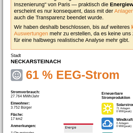
Inszenierung" von Paris — praktisch die
Energie
erscheint es nur konsequent, dass mit der
Anlagen
auch die Transparenz beendet wurde.
Wir haben deshalb beschlossen, bis auf weiteres
Auswertungen
mehr zu erstellen, da es keine uns
für eine halbwegs realistische Analyse mehr gibt.
Stadt
NECKARSTEINACH
61 % EEG-Strom
Stromverbrauch:
Erneuerbare
27.764 MWh/Jahr
Stromproduktion
Einwohner:
Solarstr
3.752 Bürger
71 Anlagen
0 MW(peak)
Fläche:
17 km2
Windkraft
0 Anlagen
Anmerkungen:
0 MW(peak)
1) Die regionalen