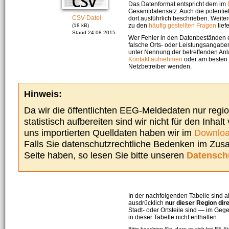
Das Datenformat entspricht dem im
Gesamtdatensatz. Auch die potenti
CSV-Datei
dort ausführlich beschrieben. Weite
zu den
häufig gestellten Fragen
liefe
(18 kB)
Stand 24.08.2015
Wer Fehler in den Datenbeständen e
falsche Orts- oder Leistungsangaben
unter Nennung der betreffenden A
Kontakt aufnehmen
oder am besten s
Netzbetreiber wenden.
Hinweis:
Da wir die öffentlichten EEG-Meldedaten nur regi
statistisch aufbereiten sind wir nicht für den Inhalt
uns importierten Quelldaten haben wir im
Downloa
Falls Sie datenschutzrechtliche Bedenken im Zu
Seite haben, so lesen Sie bitte unseren
Datensch
In der nachfolgenden Tabelle sind a
ausdrücklich
nur dieser Region dir
Stadt- oder Ortsteile sind — im G
in dieser Tabelle nicht enthalten.
Bitte beachten Sie, dass es sich bei EE-