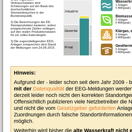
Wasserkr
Verbrauchsdaten sind
1 Anlagen
Schätzungen auf der Basis des
5 MW(peak)
durchschnittlichen
Stromverbrauches in der
Bundesrepublik.
Biomass
0 Anlagen
2) Die Berechnungen der EE-
0 MW(peak)
Stromproduktion basieren, sofern
entsprechende Zahlen vorliegen,
Klärgas, 
auf den realen Produktionsdaten
0 Anlagen
für ein volles Kalenderjahr.
0 MW(peak)
3) Die zugrundeliegenden EEG-
Anlagen entsprechen dem Stand
Geotherm
der Meldungen vom 24.08.2015.
0 Anlagen
0 MW(peak)
Hinweis:
Aufgrund der - leider schon seit dem Jahr 2009 -
mit der
Datenqualität
der EEG-Meldungen werden 
derzeit leider noch nicht den korrekten Standort
Offensichtlich publizieren viele Netzbetreiber die
und nicht die vom
Gesetzgeber geforderten
Anlage
Zuordnungen durch falsche Standortinformationen 
möglich.
Weiterhin wird bisher die
alte Wasserkraft nicht 