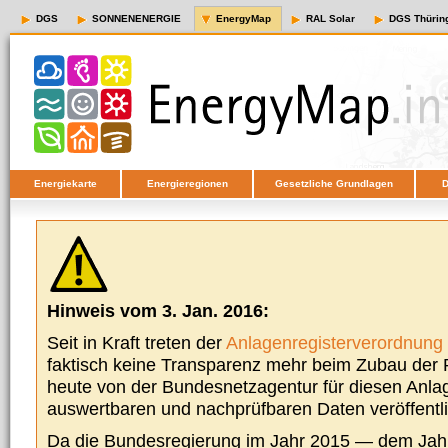
DGS
SONNENENERGIE
EnergyMap
RAL Solar
DGS Thürin
Energiekarte
Energieregionen
Gesetzliche Grundlagen
D
Hinweis vom 3. Jan. 2016:
Seit in Kraft treten der
Anlagenregisterverordnung
faktisch keine Transparenz mehr beim Zubau der P
heute von der Bundesnetzagentur für diesen Anla
auswertbaren und nachprüfbaren Daten veröffentl
Da die Bundesregierung im Jahr 2015 — dem Jah