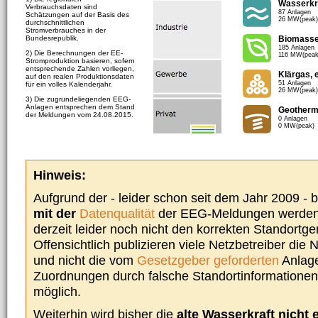
Wasserkr
Verbrauchsdaten sind
87 Anlagen
Schätzungen auf der Basis des
26 MW(peak)
durchschnittlichen
Stromverbrauches in der
Bundesrepublik.
Biomass
185 Anlagen
2) Die Berechnungen der EE-
116 MW(peak
Stromproduktion basieren, sofern
entsprechende Zahlen vorliegen,
Klärgas, 
auf den realen Produktionsdaten
51 Anlagen
für ein volles Kalenderjahr.
26 MW(peak)
3) Die zugrundeliegenden EEG-
Anlagen entsprechen dem Stand
Geotherm
der Meldungen vom 24.08.2015.
0 Anlagen
0 MW(peak)
Hinweis:
Aufgrund der - leider schon seit dem Jahr 2009 -
mit der
Datenqualität
der EEG-Meldungen werden 
derzeit leider noch nicht den korrekten Standort
Offensichtlich publizieren viele Netzbetreiber die
und nicht die vom
Gesetzgeber geforderten
Anlage
Zuordnungen durch falsche Standortinformationen 
möglich.
Weiterhin wird bisher die
alte Wasserkraft nicht 