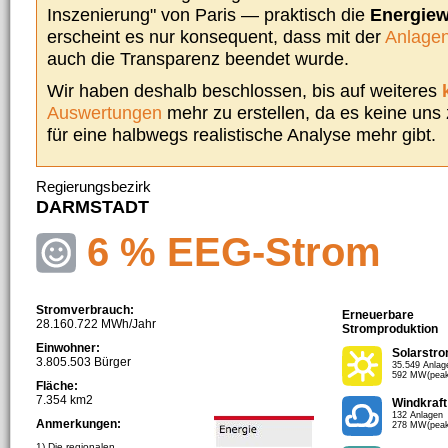
Inszenierung" von Paris — praktisch die
Energie
erscheint es nur konsequent, dass mit der
Anlagen
auch die Transparenz beendet wurde.
Wir haben deshalb beschlossen, bis auf weiteres
Auswertungen
mehr zu erstellen, da es keine uns
für eine halbwegs realistische Analyse mehr gibt.
Regierungsbezirk
DARMSTADT
6 % EEG-Strom
Stromverbrauch:
Erneuerbare
28.160.722 MWh/Jahr
Stromproduktion
Einwohner:
Solarstr
3.805.503 Bürger
35.549 Anlag
592 MW(peak
Fläche:
7.354 km2
Windkraft
132 Anlagen
Anmerkungen:
278 MW(peak
1) Die regionalen