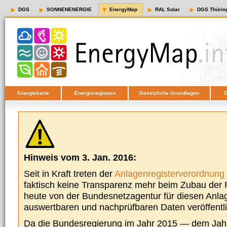
DGS
SONNENENERGIE
EnergyMap
RAL Solar
DGS Thürin
Energiekarte
Energieregionen
Gesetzliche Grundlagen
D
Hinweis vom 3. Jan. 2016:
Seit in Kraft treten der
Anlagenregisterverordnung
faktisch keine Transparenz mehr beim Zubau der P
heute von der Bundesnetzagentur für diesen Anla
auswertbaren und nachprüfbaren Daten veröffentl
Da die Bundesregierung im Jahr 2015 — dem Jah