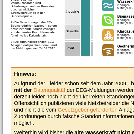
Wasserkr
Verbrauchsdaten sind
2 Anlagen
Schätzungen auf der Basis des
5 MW(peak)
durchschnittlichen
Stromverbrauches in der
Bundesrepublik.
Biomass
0 Anlagen
2) Die Berechnungen der EE-
0 MW(peak)
Stromproduktion basieren, sofern
entsprechende Zahlen vorliegen,
Klärgas, 
auf den realen Produktionsdaten
0 Anlagen
für ein volles Kalenderjahr.
0 MW(peak)
3) Die zugrundeliegenden EEG-
Anlagen entsprechen dem Stand
Geotherm
der Meldungen vom 24.08.2015.
0 Anlagen
0 MW(peak)
Hinweis:
Aufgrund der - leider schon seit dem Jahr 2009 -
mit der
Datenqualität
der EEG-Meldungen werden 
derzeit leider noch nicht den korrekten Standort
Offensichtlich publizieren viele Netzbetreiber die
und nicht die vom
Gesetzgeber geforderten
Anlage
Zuordnungen durch falsche Standortinformationen 
möglich.
Weiterhin wird bisher die
alte Wasserkraft nicht 