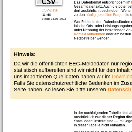
Das Datenformat entspricht dem im
Gesamtdatensatz. Auch die potenti
CSV-Datei
dort ausführlich beschrieben. Weite
zu den
häufig gestellten Fragen
liefe
(11 kB)
Stand 24.08.2015
Wer Fehler in den Datenbeständen e
falsche Orts- oder Leistungsangaben
unter Nennung der betreffenden A
Kontakt aufnehmen
oder am besten s
Netzbetreiber wenden.
Hinweis:
Da wir die öffentlichten EEG-Meldedaten nur regi
statistisch aufbereiten sind wir nicht für den Inhalt
uns importierten Quelldaten haben wir im
Downloa
Falls Sie datenschutzrechtliche Bedenken im Zu
Seite haben, so lesen Sie bitte unseren
Datensch
In der nachfolgenden Tabelle sind a
ausdrücklich
nur dieser Region dir
Stadt- oder Ortsteile sind — im G
in dieser Tabelle nicht enthalten.
Bitte beachten Sie, dass es sich bei EE-