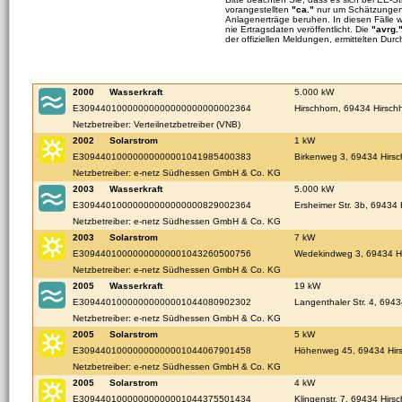
vorangestellten
"ca."
nur um Schätzungen 
Anlagenerträge beruhen. In diesen Fälle 
nie Ertragsdaten veröffentlicht. Die
"avrg.
der offiziellen Meldungen, ermittelten Durc
2000
Wasserkraft
5.000 kW
E30944010000000000000000000002364
Hirschhorn, 69434 Hirsch
Netzbetreiber: Verteilnetzbetreiber (VNB)
2002
Solarstrom
1 kW
E30944010000000000001041985400383
Birkenweg 3, 69434 Hirsc
Netzbetreiber: e-netz Südhessen GmbH & Co. KG
2003
Wasserkraft
5.000 kW
E30944010000000000000000829002364
Ersheimer Str. 3b, 69434 
Netzbetreiber: e-netz Südhessen GmbH & Co. KG
2003
Solarstrom
7 kW
E30944010000000000001043260500756
Wedekindweg 3, 69434 H
Netzbetreiber: e-netz Südhessen GmbH & Co. KG
2005
Wasserkraft
19 kW
E30944010000000000001044080902302
Langenthaler Str. 4, 6943
Netzbetreiber: e-netz Südhessen GmbH & Co. KG
2005
Solarstrom
5 kW
E30944010000000000001044067901458
Höhenweg 45, 69434 Hir
Netzbetreiber: e-netz Südhessen GmbH & Co. KG
2005
Solarstrom
4 kW
E30944010000000000001044375501434
Klingenstr. 7, 69434 Hirs