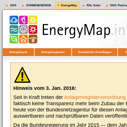
DGS
SONNENENERGIE
EnergyMap
RAL Solar
DGS Thürin
Energiekarte
Energieregionen
Gesetzliche Grundlagen
D
Hinweis vom 3. Jan. 2016:
Seit in Kraft treten der
Anlagenregisterverordnung
faktisch keine Transparenz mehr beim Zubau der P
heute von der Bundesnetzagentur für diesen Anla
auswertbaren und nachprüfbaren Daten veröffentl
Da die Bundesregierung im Jahr 2015 — dem Jah