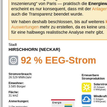
Inszenierung" von Paris — praktisch die
Energie
erscheint es nur konsequent, dass mit der
Anlagen
auch die Transparenz beendet wurde.
Wir haben deshalb beschlossen, bis auf weiteres
Auswertungen
mehr zu erstellen, da es keine uns
für eine halbwegs realistische Analyse mehr gibt.
Stadt
HIRSCHHORN (NECKAR)
92 % EEG-Strom
Stromverbrauch:
Erneuerbare
26.529 MWh/Jahr
Stromproduktion
Einwohner:
Solarstr
3.585 Bürger
43 Anlagen
0 MW(peak)
Fläche:
31 km2
Windkraft
0 Anlagen
Anmerkungen:
0 MW(peak)
1) Die regionalen