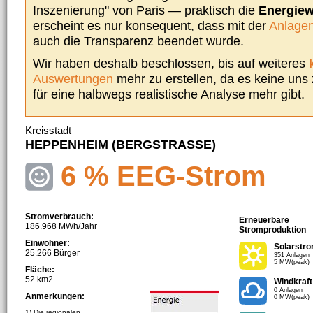
Inszenierung" von Paris — praktisch die
Energie
erscheint es nur konsequent, dass mit der
Anlagen
auch die Transparenz beendet wurde.
Wir haben deshalb beschlossen, bis auf weiteres
Auswertungen
mehr zu erstellen, da es keine uns
für eine halbwegs realistische Analyse mehr gibt.
Kreisstadt
HEPPENHEIM (BERGSTRASSE)
6 % EEG-Strom
Stromverbrauch:
Erneuerbare
186.968 MWh/Jahr
Stromproduktion
Einwohner:
Solarstr
25.266 Bürger
351 Anlagen
5 MW(peak)
Fläche:
52 km2
Windkraft
0 Anlagen
Anmerkungen:
0 MW(peak)
1) Die regionalen