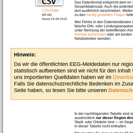
Das Datenformat entspricht dem im
Gesamtdatensatz. Auch die potenti
CSV-Datei
dort ausführlich beschrieben. Weite
zu den
häufig gestellten Fragen
liefe
(88 kB)
Stand 24.08.2015
Wer Fehler in den Datenbeständen e
falsche Orts- oder Leistungsangaben
unter Nennung der betreffenden A
Kontakt aufnehmen
oder am besten s
Netzbetreiber wenden.
Hinweis:
Da wir die öffentlichten EEG-Meldedaten nur regi
statistisch aufbereiten sind wir nicht für den Inhalt
uns importierten Quelldaten haben wir im
Downloa
Falls Sie datenschutzrechtliche Bedenken im Zu
Seite haben, so lesen Sie bitte unseren
Datensch
In der nachfolgenden Tabelle sind a
ausdrücklich
nur dieser Region dir
Stadt- oder Ortsteile sind — im G
in dieser Tabelle nicht enthalten.
Bitte beachten Sie, dass es sich bei EE-