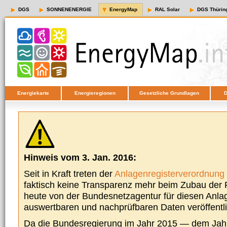
DGS
SONNENENERGIE
EnergyMap
RAL Solar
DGS Thürin
Energiekarte
Energieregionen
Gesetzliche Grundlagen
D
Hinweis vom 3. Jan. 2016:
Seit in Kraft treten der
Anlagenregisterverordnung
faktisch keine Transparenz mehr beim Zubau der P
heute von der Bundesnetzagentur für diesen Anla
auswertbaren und nachprüfbaren Daten veröffentl
Da die Bundesregierung im Jahr 2015 — dem Jah