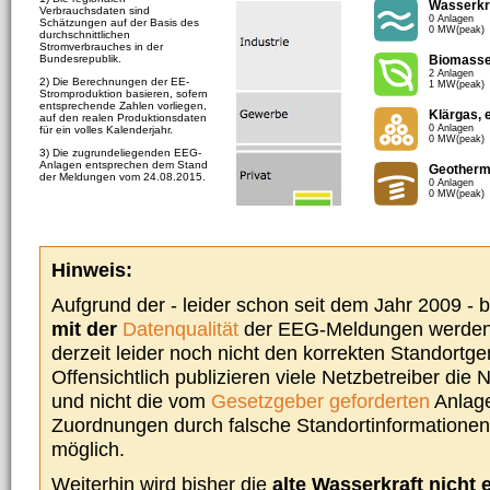
Wasserkr
Verbrauchsdaten sind
0 Anlagen
Schätzungen auf der Basis des
0 MW(peak)
durchschnittlichen
Stromverbrauches in der
Bundesrepublik.
Biomass
2 Anlagen
2) Die Berechnungen der EE-
1 MW(peak)
Stromproduktion basieren, sofern
entsprechende Zahlen vorliegen,
Klärgas, 
auf den realen Produktionsdaten
0 Anlagen
für ein volles Kalenderjahr.
0 MW(peak)
3) Die zugrundeliegenden EEG-
Anlagen entsprechen dem Stand
Geotherm
der Meldungen vom 24.08.2015.
0 Anlagen
0 MW(peak)
Hinweis:
Aufgrund der - leider schon seit dem Jahr 2009 -
mit der
Datenqualität
der EEG-Meldungen werden 
derzeit leider noch nicht den korrekten Standort
Offensichtlich publizieren viele Netzbetreiber die
und nicht die vom
Gesetzgeber geforderten
Anlage
Zuordnungen durch falsche Standortinformationen 
möglich.
Weiterhin wird bisher die
alte Wasserkraft nicht 