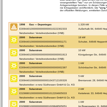
vorangestellten
"ca."
nur um Schätzungen 
Anlagenerträge beruhen. In diesen Fälle 
nie Ertragsdaten veröffentlicht. Die
"avrg.
der offiziellen Meldungen, ermittelten Durc
1998
Gas — Deponiegas
1.328 kW
E30944010000000000000010222302333
Außerhalb 84, 64646 He
Netzbetreiber: Verteilnetzbetreiber (VNB)
2000
Solarstrom
18 kW
E30944010000000000000000000001171
Schulstr., 64646 Heppen
Netzbetreiber: Verteilnetzbetreiber (VNB)
2000
Solarstrom
10 kW
E30944010000000000000000000001913
Königsberger Str., 6464
Netzbetreiber: Verteilnetzbetreiber (VNB)
2000
Solarstrom
1 kW
E30944010000000000000000000002387
Schönbacher Str., 6464
Netzbetreiber: Verteilnetzbetreiber (VNB)
2000
Solarstrom
5 kW
E30944010000000000001043712100326
Brentanostr. 28, 64646 
Netzbetreiber: e-netz Südhessen GmbH & Co. KG
2000
Solarstrom
2 kW
E32988010000000000001012204605033
Kettelerstr. 33, 64646 H
Netzbetreiber: e-netz Südhessen GmbH & Co. KG
2000
Solarstrom
1 kW
E32988010000000000001026848505051
Im Rosengarten 11, 646