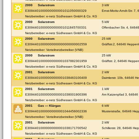
2000
Solarstrom
3 kW
E30944010000000000001011050000329
Ernst-Moritz-Arndt-Str. 
Netzbetreiber: e-netz Südhessen GmbH & Co. KG
2000
Solarstrom
5 kW
E30944010000000000001011845700331
Offenbacher Str. 4, 646
Netzbetreiber: e-netz Südhessen GmbH & Co. KG
2000
Solarstrom
25 kW
E30944010000000000000000000002559
Gräffstr.2, 64646 Heppen
Netzbetreiber: Verteilnetzbetreiber (VNB)
2000
Solarstrom
25 kW
E30944010000000000001037882301959
Gräffstr. 2, 64646 Heppe
Netzbetreiber: e-netz Südhessen GmbH & Co. KG
2001
Solarstrom
2 kW
E30944010000000000001038463100409
Daimlerstr. 10b, 64646 
Netzbetreiber: e-netz Südhessen GmbH & Co. KG
2001
Solarstrom
1 kW
E30944010000000000001038001900396
Am Katzenpfad 3, 64646
Netzbetreiber: e-netz Südhessen GmbH & Co. KG
2001
Gas — Klärgas
6 kW
E30944010000000000001044456002336
Musterstraße, 64646 He
Netzbetreiber: Verteilnetzbetreiber (VNB)
2001
Solarstrom
2 kW
E30944010000000000001038171700542
Schillerstr. 28, 64646 H
Netzbetreiber: e-netz Südhessen GmbH & Co. KG