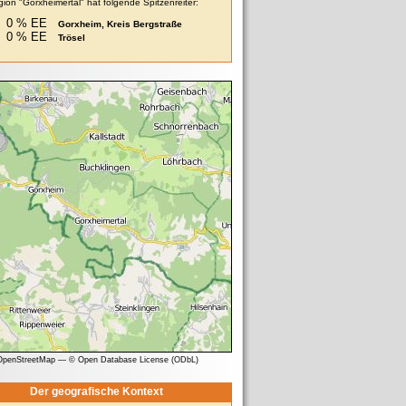
ion "Gorxheimertal" hat folgende Spitzenreiter:
0 % EE
Gorxheim, Kreis Bergstraße
0 % EE
Trösel
 OpenStreetMap
—
© Open Database License (ODbL)
Der geografische Kontext