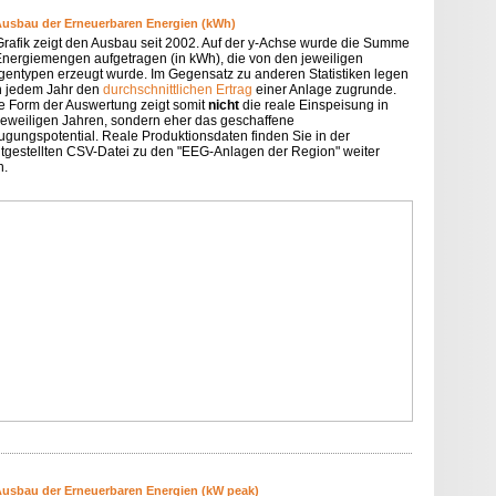
Ausbau der Erneuerbaren Energien (kWh)
Grafik zeigt den Ausbau seit 2002. Auf der y-Achse wurde die Summe
Energiemengen aufgetragen (in kWh), die von den jeweiligen
gentypen erzeugt wurde. Im Gegensatz zu anderen Statistiken legen
in jedem Jahr den
durchschnittlichen Ertrag
einer Anlage zugrunde.
e Form der Auswertung zeigt somit
nicht
die reale Einspeisung in
jeweiligen Jahren, sondern eher das geschaffene
ugungspotential. Reale Produktionsdaten finden Sie in der
itgestellten CSV-Datei zu den "EEG-Anlagen der Region" weiter
n.
Ausbau der Erneuerbaren Energien (kW peak)