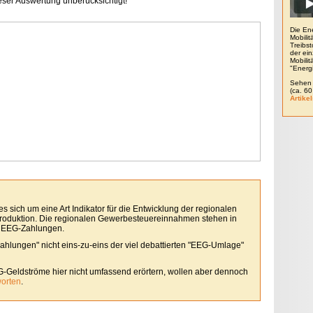
ieser Auswertung unberücksichtigt!
Die En
Mobilit
Treibs
der ein
Mobili
"Energ
Sehen 
(ca. 6
Artikel
 sich um eine Art Indikator für die Entwicklung der regionalen
roduktion. Die regionalen Gewerbesteuereinnahmen stehen in
 EEG-Zahlungen.
Zahlungen" nicht eins-zu-eins der viel debattierten "EEG-Umlage"
G-Geldströme hier nicht umfassend erörtern, wollen aber dennoch
worten
.