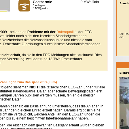
Geothermie
0 MWh/Jahr
Stand 
0 Anlagen
0 MW(peak)
 2009 - bekannten
Probleme mit der
Datenqualität
der EEG-
Die Reg
eit leider noch nicht den korrekten Standortgemeinden
ein:
le Netzbetreiber die Netzanschlusspunkte und nicht die vom
. Fehlerhafte Zuordnungen durch falsche Standortinformationen
 nicht erfaßt
, da sie in den EEG-Meldungen nicht auftaucht. Dies
remen Verzerrung, weil dort rund 13 TWh Erneuerbarer
!
Elektr
Zahlungen zum Basisjahr 2013 (Euro)
folgend sieht man
NICHT
die tatsächlichen EEG-Zahlungen für alle
eführten Kalenderjahre. Da anlagenscharfe Bewegungsdaten erst
 wenigen Jahren publiziert werden müssen, fehlen die meisten
orischen Daten.
wählen deshalb ein Basisjahr und unterstellen, dass die Anlagen in
 Jahr den gleichen Ertrag erzielt hätten. Daraus ergibt sich eine
sicht die verdeutlicht, welchen Anteil an den EEG-Zahlungen die
gen bis zu einem bestimmten Inbetriebnahmejahr haben.
gen, die erst nach dem gewählten Basisjahr erbaut wurden bleiben