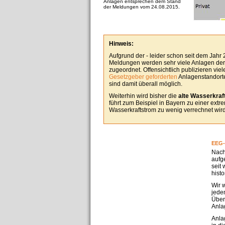
Anlagen entsprechen dem Stand
der Meldungen vom 24.08.2015.
Hinweis:
Aufgrund der - leider schon seit dem Jahr
Meldungen werden sehr viele Anlagen derz
zugeordnet. Offensichtlich publizieren vie
Gesetzgeber geforderten
Anlagenstandorte
sind damit überall möglich.
Weiterhin wird bisher die
alte Wasserkraft
führt zum Beispiel in Bayern zu einer ext
Wasserkraftstrom zu wenig verrechnet wird
EEG-
Nach
aufg
seit
hist
Wir 
jedem
Über
Anla
Anla