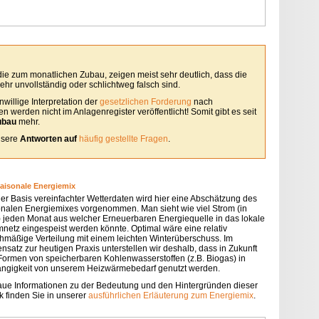
 die zum monatlichen Zubau, zeigen meist sehr deutlich, dass die
hr unvollständig oder schlichtweg falsch sind.
willige Interpretation der
gesetzlichen Forderung
nach
 werden nicht im Anlagenregister veröffentlicht! Somit gibt es seit
ubau
mehr.
unsere
Antworten auf
häufig gestellte Fragen
.
saisonale Energiemix
der Basis vereinfachter Wetterdaten wird hier eine Abschätzung des
onalen Energiemixes vorgenommen. Man sieht wie viel Strom (in
 jeden Monat aus welcher Erneuerbaren Energiequelle in das lokale
mnetz eingespeist werden könnte. Optimal wäre eine relativ
chmäßige Verteilung mit einem leichten Winterüberschuss. Im
nsatz zur heutigen Praxis unterstellen wir deshalb, dass in Zukunft
 Formen von speicherbaren Kohlenwasserstoffen (z.B. Biogas) in
ngigkeit von unserem Heizwärmebedarf genutzt werden.
ue Informationen zu der Bedeutung und den Hintergründen dieser
k finden Sie in unserer
ausführlichen Erläuterung zum Energiemix
.