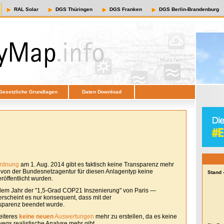
RAL Solar
DGS Thüringen
DGS Franken
DGS Berlin-Brandenburg
Gesetzliche Grundlagen
Daten Download
ordnung
am 1. Aug. 2014 gibt es faktisch keine Transparenz mehr
e von der Bundesnetzagentur für diesen Anlagentyp keine
Stand 
öffentlicht wurden.
em Jahr der "1,5-Grad COP21 Inszenierung" von Paris —
erscheint es nur konsequent, dass mit der
sparenz beendet wurde.
eiteres
keine neuen
Auswertungen
mehr zu erstellen, da es keine
egs realistische Analyse mehr gibt.