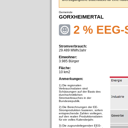
Gemeinde
GORXHEIMERTAL
2 % EEG-
Stromverbrauch:
29.489 MWh/Jahr
Einwohner:
3.985 Bürger
Fläche:
10 km2
Anmerkungen:
1) Die regionalen
Verbrauchsdaten sind
Schätzungen auf der Basis des
durchschnittlichen
Stromverbrauches in der
Bundesrepublik.
2) Die Berechnungen der EE-
Stromproduktion basieren, sofern
entsprechende Zahlen vorliegen,
auf den realen Produktionsdaten
für ein volles Kalenderjahr.
3) Die zugrundeliegenden EEG-