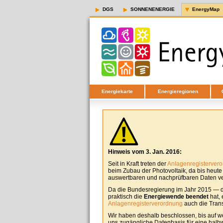
DGS
SONNENENERGIE
EnergyMap
Energiekarte
Energieregionen
Hinweis vom 3. Jan. 2016:
Seit in Kraft treten der
Anlagenregisterver
beim Zubau der Photovoltaik, da bis heut
auswertbaren und nachprüfbaren Daten ver
Da die Bundesregierung im Jahr 2015 — d
praktisch die
Energiewende beendet
hat, 
Anlagenregisterverordnung
auch die Tran
Wir haben deshalb beschlossen, bis auf w
uns zugängliche Datenbasis für eine halbw