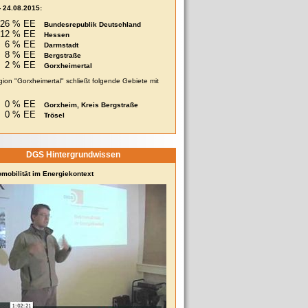
- 24.08.2015:
26 % EE
Bundesrepublik Deutschland
12 % EE
Hessen
6 % EE
Darmstadt
8 % EE
Bergstraße
2 % EE
Gorxheimertal
ion "Gorxheimertal" schließt folgende Gebiete mit
0 % EE
Gorxheim, Kreis Bergstraße
0 % EE
Trösel
DGS Hintergrundwissen
omobilität im Energiekontext