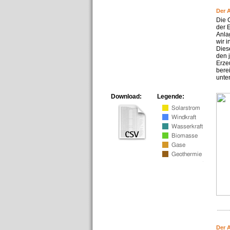
Der 
Die 
der 
Anla
wir 
Dies
den 
Erze
bere
unte
Download:
Legende:
Der 