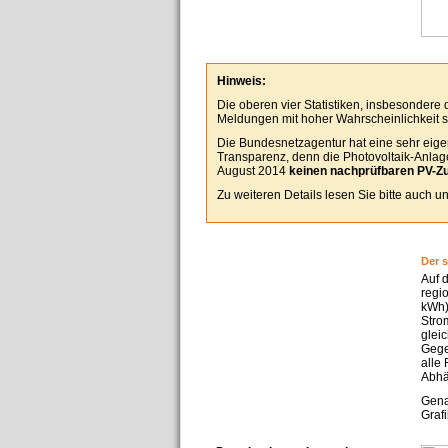
Hinweis:
Die oberen vier Statistiken, insbesondere
Meldungen mit hoher Wahrscheinlichkeit se
Die Bundesnetzagentur hat eine sehr eigen
Transparenz, denn die Photovoltaik-Anlagen
August 2014
keinen nachprüfbaren PV-Z
Zu weiteren Details lesen Sie bitte auch 
Der 
Auf 
regi
kWh)
Stro
glei
Gege
alle
Abhä
Gena
Grafi