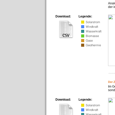
Anal
der i
Download:
Legende:
Der 
Im G
sonde
Download:
Legende: