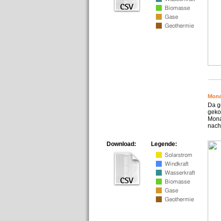
Mona
Da g
geko
Mona
nach
Download:
Legende: