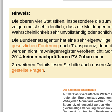
Hinweis:
Die oberen vier Statistiken, insbesondere die zu
zeigen meist sehr deutlich, dass die Meldungen m
Wahrscheinlichkeit sehr unvollständig oder schlich
Die Bundesnetzagentur hat eine sehr eigenwillige I
gesetzlichen Forderung
nach Transparenz, denn d
werden nicht im Anlagenregister veröffentlicht! Som
2014
keinen nachprüfbaren PV-Zubau
mehr.
Zu weiteren Details lesen Sie bitte auch unsere
An
gestellte Fragen
.
Der saisonale Energiemix
Auf der Basis vereinfachter Wetterd
regionalen Energiemixes vorgenomme
kWh) jeden Monat aus welcher Erneu
Stromnetz eingespeist werden könnte
gleichmäßige Verteilung mit einem l
Gegensatz zur heutigen Praxis unters