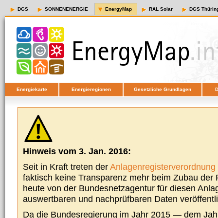
DGS
SONNENENERGIE
EnergyMap
RAL Solar
DGS Thürin
Energiekarte
Energieregionen
Gesetzliche Grundlagen
D
Hinweis vom 3. Jan. 2016:
Seit in Kraft treten der
Anlagenregisterverordnung
faktisch keine Transparenz mehr beim Zubau der P
heute von der Bundesnetzagentur für diesen Anla
auswertbaren und nachprüfbaren Daten veröffentl
Da die Bundesregierung im Jahr 2015 — dem Jah