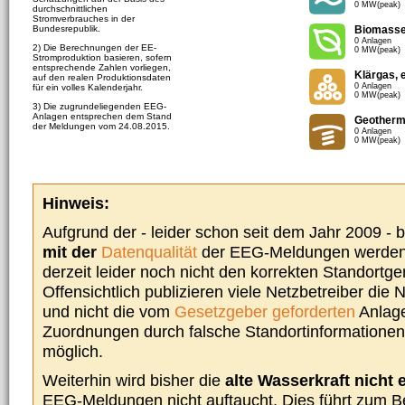
0 MW(peak)
durchschnittlichen
Stromverbrauches in der
Bundesrepublik.
Biomass
0 Anlagen
2) Die Berechnungen der EE-
0 MW(peak)
Stromproduktion basieren, sofern
entsprechende Zahlen vorliegen,
Klärgas, 
auf den realen Produktionsdaten
0 Anlagen
für ein volles Kalenderjahr.
0 MW(peak)
3) Die zugrundeliegenden EEG-
Anlagen entsprechen dem Stand
Geotherm
der Meldungen vom 24.08.2015.
0 Anlagen
0 MW(peak)
Hinweis:
Aufgrund der - leider schon seit dem Jahr 2009 -
mit der
Datenqualität
der EEG-Meldungen werden 
derzeit leider noch nicht den korrekten Standort
Offensichtlich publizieren viele Netzbetreiber die
und nicht die vom
Gesetzgeber geforderten
Anlage
Zuordnungen durch falsche Standortinformationen 
möglich.
Weiterhin wird bisher die
alte Wasserkraft nicht 
EEG-Meldungen nicht auftaucht. Dies führt zum Be