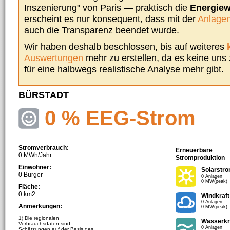
Inszenierung" von Paris — praktisch die
Energie
erscheint es nur konsequent, dass mit der
Anlagen
auch die Transparenz beendet wurde.
Wir haben deshalb beschlossen, bis auf weiteres
Auswertungen
mehr zu erstellen, da es keine uns
für eine halbwegs realistische Analyse mehr gibt.
BÜRSTADT
0 % EEG-Strom
Stromverbrauch:
Erneuerbare
0 MWh/Jahr
Stromproduktion
Einwohner:
Solarstr
0 Bürger
0 Anlagen
0 MW(peak)
Fläche:
0 km2
Windkraft
0 Anlagen
Anmerkungen:
0 MW(peak)
1) Die regionalen
Wasserkr
Verbrauchsdaten sind
0 Anlagen
Schätzungen auf der Basis des