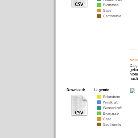
Mona
Da g
geko
Mona
nach
Download:
Legende: