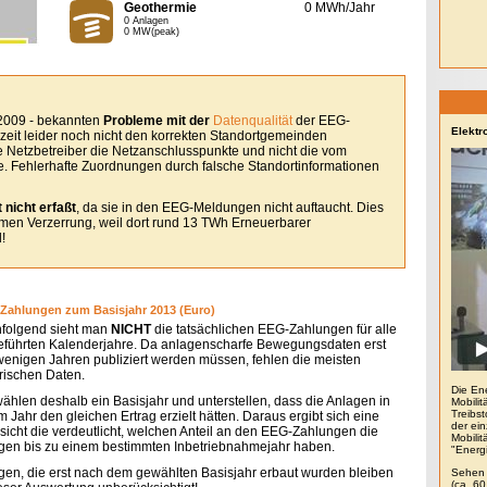
Geothermie
0 MWh/Jahr
0 Anlagen
0 MW(peak)
 2009 - bekannten
Probleme mit der
Datenqualität
der EEG-
Elektr
eit leider noch nicht den korrekten Standortgemeinden
le Netzbetreiber die Netzanschlusspunkte und nicht die vom
. Fehlerhafte Zuordnungen durch falsche Standortinformationen
 nicht erfaßt
, da sie in den EEG-Meldungen nicht auftaucht. Dies
remen Verzerrung, weil dort rund 13 TWh Erneuerbarer
!
Zahlungen zum Basisjahr 2013 (Euro)
folgend sieht man
NICHT
die tatsächlichen EEG-Zahlungen für alle
eführten Kalenderjahre. Da anlagenscharfe Bewegungsdaten erst
 wenigen Jahren publiziert werden müssen, fehlen die meisten
orischen Daten.
Die En
wählen deshalb ein Basisjahr und unterstellen, dass die Anlagen in
Mobilit
Treibs
 Jahr den gleichen Ertrag erzielt hätten. Daraus ergibt sich eine
der ein
sicht die verdeutlicht, welchen Anteil an den EEG-Zahlungen die
Mobili
gen bis zu einem bestimmten Inbetriebnahmejahr haben.
"Energ
gen, die erst nach dem gewählten Basisjahr erbaut wurden bleiben
Sehen 
(ca. 6