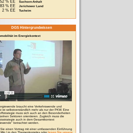
52 % EE
Sachsen-Anhalt
83 % EE
Jerichower Land
2 % EE
Tucheim
DGS Hintergrundwissen
omobilität im Energiekontext
ergiewende braucht eine Verkehrswende und
ät ist selbstverständlich mehr als nur der PKW. Eine
toffstrategie muss sich auch an den Besonderheiten
zelnen Sektoren orientieren. Zugleich muss die
tätsstrategie auch in dem Gesamtkontext
iewende" betrachtet werden.
Sie einen Vortrag mit einer umfassenden Einführung
0 Min.) in den Themenkomplex oder
lesen Sie unsere