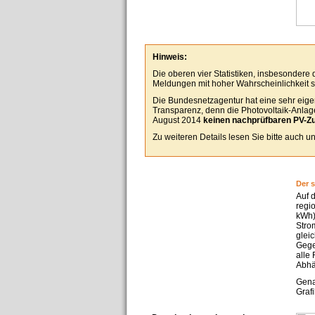
Hinweis:
Die oberen vier Statistiken, insbesondere
Meldungen mit hoher Wahrscheinlichkeit se
Die Bundesnetzagentur hat eine sehr eigen
Transparenz, denn die Photovoltaik-Anlagen
August 2014
keinen nachprüfbaren PV-Z
Zu weiteren Details lesen Sie bitte auch 
Der 
Auf 
regi
kWh)
Stro
glei
Gege
alle
Abhä
Gena
Grafi