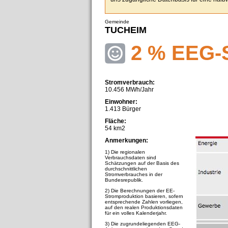
Gemeinde
TUCHEIM
2 % EEG-
Stromverbrauch:
10.456 MWh/Jahr
Einwohner:
1.413 Bürger
Fläche:
54 km2
Anmerkungen:
1) Die regionalen
Verbrauchsdaten sind
Schätzungen auf der Basis des
durchschnittlichen
Stromverbrauches in der
Bundesrepublik.
2) Die Berechnungen der EE-
Stromproduktion basieren, sofern
entsprechende Zahlen vorliegen,
auf den realen Produktionsdaten
für ein volles Kalenderjahr.
3) Die zugrundeliegenden EEG-