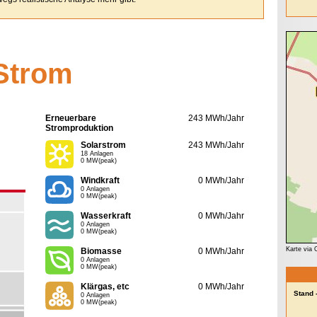
Strom
Erneuerbare
243 MWh/Jahr
Stromproduktion
Solarstrom
243 MWh/Jahr
18 Anlagen
0 MW(peak)
Windkraft
0 MWh/Jahr
0 Anlagen
0 MW(peak)
Wasserkraft
0 MWh/Jahr
0 Anlagen
0 MW(peak)
Karte via
Biomasse
0 MWh/Jahr
0 Anlagen
0 MW(peak)
Klärgas, etc
0 MWh/Jahr
Stand 
0 Anlagen
0 MW(peak)