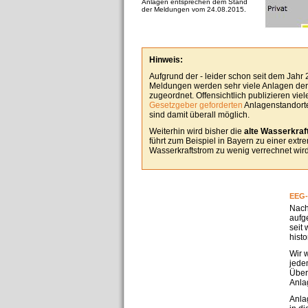
Anlagen entsprechen dem Stand
der Meldungen vom 24.08.2015.
Hinweis:
Aufgrund der - leider schon seit dem Jahr
Meldungen werden sehr viele Anlagen derz
zugeordnet. Offensichtlich publizieren vie
Gesetzgeber geforderten
Anlagenstandorte
sind damit überall möglich.
Weiterhin wird bisher die
alte Wasserkraft
führt zum Beispiel in Bayern zu einer ext
Wasserkraftstrom zu wenig verrechnet wird
EEG-
Nach
aufg
seit
hist
Wir 
jedem
Über
Anla
Anla