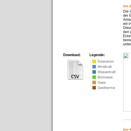
Der 
Die 
der 
Anla
wir 
Dies
den 
Erze
bere
unte
Download:
Legende:
Der 