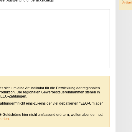
ieser Auswertung unberücksichtigt!
Artikel
 sich um eine Art Indikator für die Entwicklung der regionalen
roduktion. Die regionalen Gewerbesteuereinnahmen stehen in
 EEG-Zahlungen.
Zahlungen" nicht eins-zu-eins der viel debattierten "EEG-Umlage"
G-Geldströme hier nicht umfassend erörtern, wollen aber dennoch
worten
.