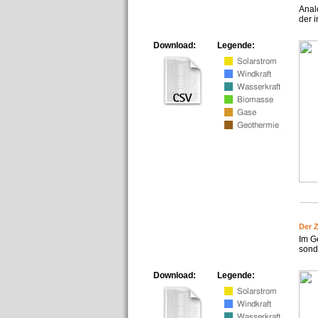
Anal
der i
Download:
Legende:
Der 
Im G
sonde
Download:
Legende: