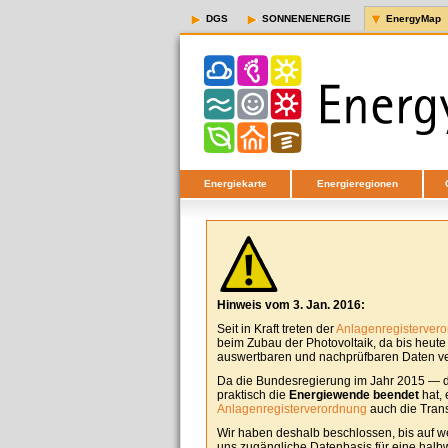
DGS
SONNENENERGIE
EnergyMap
Energiekarte
Energieregionen
Hinweis vom 3. Jan. 2016:
Seit in Kraft treten der
Anlagenregisterver
beim Zubau der Photovoltaik, da bis heut
auswertbaren und nachprüfbaren Daten ver
Da die Bundesregierung im Jahr 2015 — d
praktisch die
Energiewende beendet
hat, 
Anlagenregisterverordnung
auch die Tran
Wir haben deshalb beschlossen, bis auf w
uns zugängliche Datenbasis für eine halbw