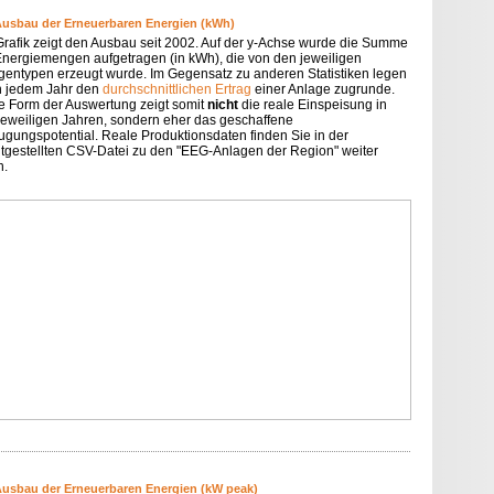
Ausbau der Erneuerbaren Energien (kWh)
Grafik zeigt den Ausbau seit 2002. Auf der y-Achse wurde die Summe
Energiemengen aufgetragen (in kWh), die von den jeweiligen
gentypen erzeugt wurde. Im Gegensatz zu anderen Statistiken legen
in jedem Jahr den
durchschnittlichen Ertrag
einer Anlage zugrunde.
e Form der Auswertung zeigt somit
nicht
die reale Einspeisung in
jeweiligen Jahren, sondern eher das geschaffene
ugungspotential. Reale Produktionsdaten finden Sie in der
itgestellten CSV-Datei zu den "EEG-Anlagen der Region" weiter
n.
Ausbau der Erneuerbaren Energien (kW peak)