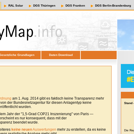
RAL Solar
DGS Thüringen
DGS Franken
DGS Berlin-Brandenburg
Gesetzliche Grundlagen
Daten Download
ordnung
am 1. Aug. 2014 gibt es faktisch keine Transparenz mehr
e von der Bundesnetzagentur für diesen Anlagentyp keine
Stand 
öffentlicht wurden.
em Jahr der "1,5-Grad COP21 Inszenierung" von Paris —
erscheint es nur konsequent, dass mit der
sparenz beendet wurde.
eiteres
keine neuen
Auswertungen
mehr zu erstellen, da es keine
Die Re
egs realistische Analyse mehr gibt.