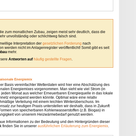
 die zum monatlichen Zubau, zeigen meist sehr deutlich, dass die
hr unvollständig oder schlichtweg falsch sind.
willige Interpretation der
gesetzlichen Forderung
nach
 werden nicht im Anlagenregister veröffentlicht! Somit gibt es seit
ubau
mehr.
unsere
Antworten auf
häufig gestellte Fragen
.
saisonale Energiemix
der Basis vereinfachter Wetterdaten wird hier eine Abschätzung des
onalen Energiemixes vorgenommen. Man sieht wie viel Strom (in
 jeden Monat aus welcher Erneuerbaren Energiequelle in das lokale
mnetz eingespeist werden könnte. Optimal wäre eine relativ
chmäßige Verteilung mit einem leichten Winterüberschuss. Im
nsatz zur heutigen Praxis unterstellen wir deshalb, dass in Zukunft
 Formen von speicherbaren Kohlenwasserstoffen (z.B. Biogas) in
ngigkeit von unserem Heizwärmebedarf genutzt werden.
ue Informationen zu der Bedeutung und den Hintergründen dieser
k finden Sie in unserer
ausführlichen Erläuterung zum Energiemix
.