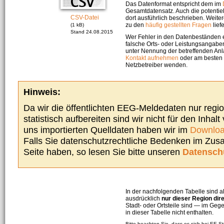
Das Datenformat entspricht dem im
Gesamtdatensatz. Auch die potenti
CSV-Datei
dort ausführlich beschrieben. Weite
zu den
häufig gestellten Fragen
liefe
(1 kB)
Stand 24.08.2015
Wer Fehler in den Datenbeständen e
falsche Orts- oder Leistungsangaben
unter Nennung der betreffenden A
Kontakt aufnehmen
oder am besten s
Netzbetreiber wenden.
Hinweis:
Da wir die öffentlichten EEG-Meldedaten nur regi
statistisch aufbereiten sind wir nicht für den Inhalt
uns importierten Quelldaten haben wir im
Downloa
Falls Sie datenschutzrechtliche Bedenken im Zu
Seite haben, so lesen Sie bitte unseren
Datensch
In der nachfolgenden Tabelle sind a
ausdrücklich
nur dieser Region dir
Stadt- oder Ortsteile sind — im G
in dieser Tabelle nicht enthalten.
Bitte beachten Sie, dass es sich bei EE-