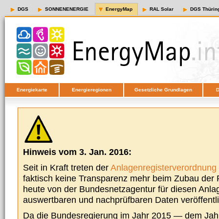
DGS
SONNENENERGIE
EnergyMap
RAL Solar
DGS Thürin
Energiekarte
Energieregionen
Gesetzliche Grundlagen
D
Hinweis vom 3. Jan. 2016:
Seit in Kraft treten der
Anlagenregisterverordnung
faktisch keine Transparenz mehr beim Zubau der P
heute von der Bundesnetzagentur für diesen Anla
auswertbaren und nachprüfbaren Daten veröffentl
Da die Bundesregierung im Jahr 2015 — dem Jah