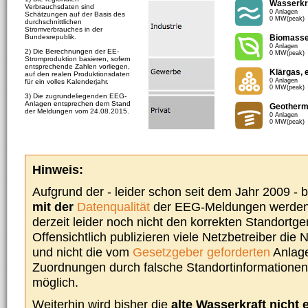
Wasserkr
Verbrauchsdaten sind
0 Anlagen
Schätzungen auf der Basis des
0 MW(peak)
durchschnittlichen
Stromverbrauches in der
Bundesrepublik.
Biomass
0 Anlagen
2) Die Berechnungen der EE-
0 MW(peak)
Stromproduktion basieren, sofern
entsprechende Zahlen vorliegen,
Klärgas, 
auf den realen Produktionsdaten
0 Anlagen
für ein volles Kalenderjahr.
0 MW(peak)
3) Die zugrundeliegenden EEG-
Anlagen entsprechen dem Stand
Geotherm
der Meldungen vom 24.08.2015.
0 Anlagen
0 MW(peak)
Hinweis:
Aufgrund der - leider schon seit dem Jahr 2009 -
mit der
Datenqualität
der EEG-Meldungen werden 
derzeit leider noch nicht den korrekten Standort
Offensichtlich publizieren viele Netzbetreiber die
und nicht die vom
Gesetzgeber geforderten
Anlage
Zuordnungen durch falsche Standortinformationen 
möglich.
Weiterhin wird bisher die
alte Wasserkraft nicht 