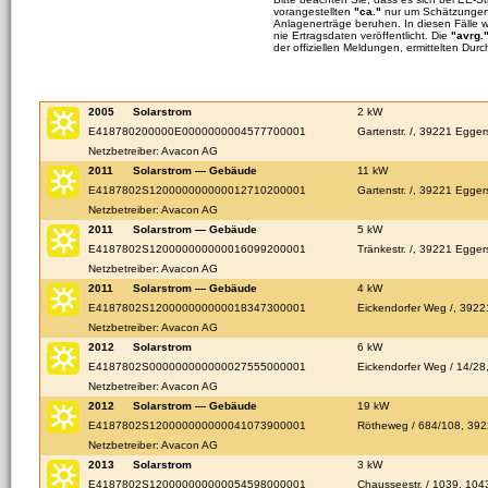
vorangestellten
"ca."
nur um Schätzungen 
Anlagenerträge beruhen. In diesen Fälle 
nie Ertragsdaten veröffentlicht. Die
"avrg.
der offiziellen Meldungen, ermittelten Durc
2005
Solarstrom
2 kW
E418780200000E0000000004577700001
Gartenstr. /, 39221 Eggers
Netzbetreiber: Avacon AG
2011
Solarstrom — Gebäude
11 kW
E4187802S120000000000012710200001
Gartenstr. /, 39221 Eggers
Netzbetreiber: Avacon AG
2011
Solarstrom — Gebäude
5 kW
E4187802S120000000000016099200001
Tränkestr. /, 39221 Eggers
Netzbetreiber: Avacon AG
2011
Solarstrom — Gebäude
4 kW
E4187802S120000000000018347300001
Eickendorfer Weg /, 3922
Netzbetreiber: Avacon AG
2012
Solarstrom
6 kW
E4187802S000000000000027555000001
Eickendorfer Weg / 14/28
Netzbetreiber: Avacon AG
2012
Solarstrom — Gebäude
19 kW
E4187802S120000000000041073900001
Rötheweg / 684/108, 3922
Netzbetreiber: Avacon AG
2013
Solarstrom
3 kW
E4187802S120000000000054598000001
Chausseestr. / 1039, 104