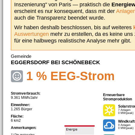
Inszenierung" von Paris — praktisch die
Energie
erscheint es nur konsequent, dass mit der
Anlagen
auch die Transparenz beendet wurde.
Wir haben deshalb beschlossen, bis auf weiteres
Auswertungen
mehr zu erstellen, da es keine uns
für eine halbwegs realistische Analyse mehr gibt.
Gemeinde
EGGERSDORF BEI SCHÖNEBECK
1 % EEG-Strom
Stromverbrauch:
Erneuerbare
9.361 MWh/Jahr
Stromproduktion
Einwohner:
Solarstr
1.265 Bürger
7 Anlagen
0 MW(peak)
Fläche:
6 km2
Windkraft
0 Anlagen
Anmerkungen:
0 MW(peak)
1) Die regionalen