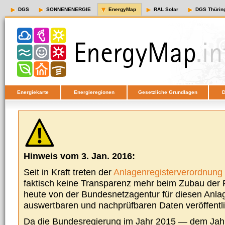
DGS
SONNENENERGIE
EnergyMap
RAL Solar
DGS Thürin
Energiekarte
Energieregionen
Gesetzliche Grundlagen
D
Hinweis vom 3. Jan. 2016:
Seit in Kraft treten der
Anlagenregisterverordnung
faktisch keine Transparenz mehr beim Zubau der P
heute von der Bundesnetzagentur für diesen Anla
auswertbaren und nachprüfbaren Daten veröffentl
Da die Bundesregierung im Jahr 2015 — dem Jah