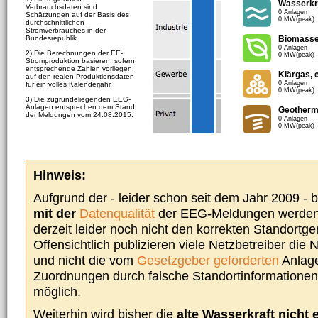
Wasserkr
Verbrauchsdaten sind
0 Anlagen
Schätzungen auf der Basis des
0 MW(peak)
durchschnittlichen
Stromverbrauches in der
Bundesrepublik.
Biomass
0 Anlagen
2) Die Berechnungen der EE-
0 MW(peak)
Stromproduktion basieren, sofern
entsprechende Zahlen vorliegen,
Klärgas, 
auf den realen Produktionsdaten
0 Anlagen
für ein volles Kalenderjahr.
0 MW(peak)
3) Die zugrundeliegenden EEG-
Anlagen entsprechen dem Stand
Geotherm
der Meldungen vom 24.08.2015.
0 Anlagen
0 MW(peak)
Hinweis:
Aufgrund der - leider schon seit dem Jahr 2009 -
mit der
Datenqualität
der EEG-Meldungen werden 
derzeit leider noch nicht den korrekten Standort
Offensichtlich publizieren viele Netzbetreiber die
und nicht die vom
Gesetzgeber geforderten
Anlage
Zuordnungen durch falsche Standortinformationen 
möglich.
Weiterhin wird bisher die
alte Wasserkraft nicht 