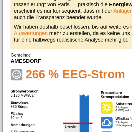
Inszenierung" von Paris — praktisch die
Energie
erscheint es nur konsequent, dass mit der
Anlagen
auch die Transparenz beendet wurde.
Wir haben deshalb beschlossen, bis auf weiteres
Auswertungen
mehr zu erstellen, da es keine uns
für eine halbwegs realistische Analyse mehr gibt.
Gemeinde
AMESDORF
266 % EEG-Strom
Stromverbrauch:
Erneuerbare
6.186 MWh/Jahr
Stromproduktion
Einwohner:
Solarstr
836 Bürger
5 Anlagen
0 MW(peak)
Fläche:
12 km2
Windkraft
7 Anlagen
Anmerkungen:
10 MW(peak)
1) Die regionalen