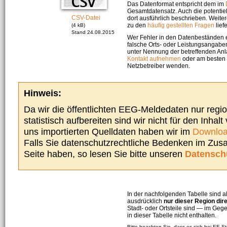
Das Datenformat entspricht dem im
Gesamtdatensatz. Auch die potenti
CSV-Datei
dort ausführlich beschrieben. Weite
zu den
häufig gestellten Fragen
liefe
(4 kB)
Stand 24.08.2015
Wer Fehler in den Datenbeständen e
falsche Orts- oder Leistungsangaben
unter Nennung der betreffenden A
Kontakt aufnehmen
oder am besten s
Netzbetreiber wenden.
Hinweis:
Da wir die öffentlichten EEG-Meldedaten nur regi
statistisch aufbereiten sind wir nicht für den Inhalt
uns importierten Quelldaten haben wir im
Downloa
Falls Sie datenschutzrechtliche Bedenken im Zu
Seite haben, so lesen Sie bitte unseren
Datensch
In der nachfolgenden Tabelle sind a
ausdrücklich
nur dieser Region dir
Stadt- oder Ortsteile sind — im G
in dieser Tabelle nicht enthalten.
Bitte beachten Sie, dass es sich bei EE-