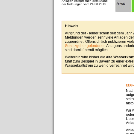
Anlagen entsprechen dem Stand
der Meldungen vom 24.08.2015.
Hinweis:
Aufgrund der - leider schon seit dem Jahr
Meldungen werden sehr viele Anlagen derz
zugeordnet. Offensichtlich publizieren vie
Gesetzgeber geforderten
Anlagenstandorte
sind damit überall möglich.
Weiterhin wird bisher die
alte Wasserkraft
führt zum Beispiel in Bayern zu einer ext
Wasserkraftstrom zu wenig verrechnet wird
EEG-
Nach
aufg
seit
hist
Wir 
jedem
Über
Anla
Anla