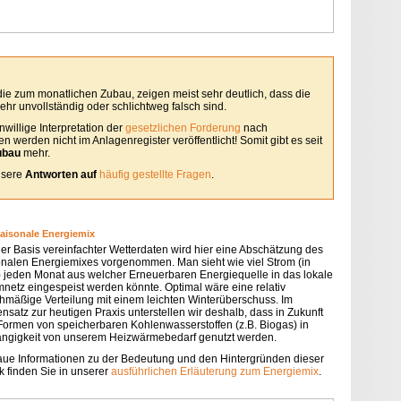
 die zum monatlichen Zubau, zeigen meist sehr deutlich, dass die
hr unvollständig oder schlichtweg falsch sind.
willige Interpretation der
gesetzlichen Forderung
nach
 werden nicht im Anlagenregister veröffentlicht! Somit gibt es seit
ubau
mehr.
unsere
Antworten auf
häufig gestellte Fragen
.
saisonale Energiemix
der Basis vereinfachter Wetterdaten wird hier eine Abschätzung des
onalen Energiemixes vorgenommen. Man sieht wie viel Strom (in
 jeden Monat aus welcher Erneuerbaren Energiequelle in das lokale
mnetz eingespeist werden könnte. Optimal wäre eine relativ
chmäßige Verteilung mit einem leichten Winterüberschuss. Im
nsatz zur heutigen Praxis unterstellen wir deshalb, dass in Zukunft
 Formen von speicherbaren Kohlenwasserstoffen (z.B. Biogas) in
ngigkeit von unserem Heizwärmebedarf genutzt werden.
ue Informationen zu der Bedeutung und den Hintergründen dieser
k finden Sie in unserer
ausführlichen Erläuterung zum Energiemix
.