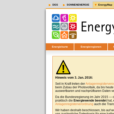
DGS
SONNENENERGIE
EnergyMap
Energiekarte
Energieregionen
Hinweis vom 3. Jan. 2016:
Seit in Kraft treten der
Anlagenregisterver
beim Zubau der Photovoltaik, da bis heut
auswertbaren und nachprüfbaren Daten ver
Da die Bundesregierung im Jahr 2015 — d
praktisch die
Energiewende beendet
hat, 
Anlagenregisterverordnung
auch die Tran
Wir haben deshalb beschlossen, bis auf w
uns zugängliche Datenbasis für eine halbw