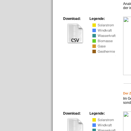
Anal
der i
Download:
Legende:
Der 
Im G
sonde
Download:
Legende: