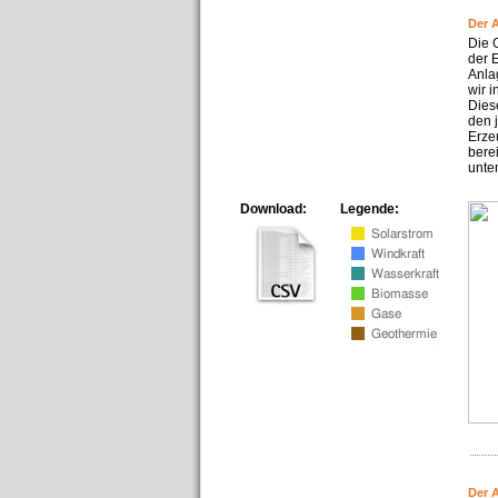
Der 
Die 
der 
Anla
wir 
Dies
den 
Erze
bere
unte
Download:
Legende:
Der 