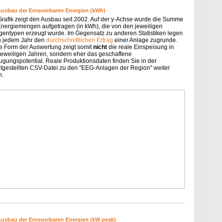
Ausbau der Erneuerbaren Energien (kWh)
Grafik zeigt den Ausbau seit 2002. Auf der y-Achse wurde die Summe
Energiemengen aufgetragen (in kWh), die von den jeweiligen
gentypen erzeugt wurde. Im Gegensatz zu anderen Statistiken legen
in jedem Jahr den
durchschnittlichen Ertrag
einer Anlage zugrunde.
e Form der Auswertung zeigt somit
nicht
die reale Einspeisung in
jeweiligen Jahren, sondern eher das geschaffene
ugungspotential. Reale Produktionsdaten finden Sie in der
itgestellten CSV-Datei zu den "EEG-Anlagen der Region" weiter
n.
Ausbau der Erneuerbaren Energien (kW peak)