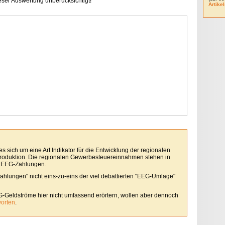
ieser Auswertung unberücksichtigt!
Artikel
 sich um eine Art Indikator für die Entwicklung der regionalen
roduktion. Die regionalen Gewerbesteuereinnahmen stehen in
 EEG-Zahlungen.
Zahlungen" nicht eins-zu-eins der viel debattierten "EEG-Umlage"
G-Geldströme hier nicht umfassend erörtern, wollen aber dennoch
worten
.