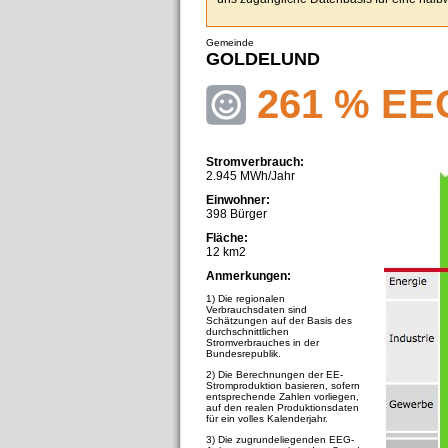
Gemeinde
GOLDELUND
261 % EE
Stromverbrauch:
2.945 MWh/Jahr
Einwohner:
398 Bürger
Fläche:
12 km2
Anmerkungen:
1) Die regionalen
Verbrauchsdaten sind
Schätzungen auf der Basis des
durchschnittlichen
Stromverbrauches in der
Bundesrepublik.
2) Die Berechnungen der EE-
Stromproduktion basieren, sofern
entsprechende Zahlen vorliegen,
auf den realen Produktionsdaten
für ein volles Kalenderjahr.
3) Die zugrundeliegenden EEG-