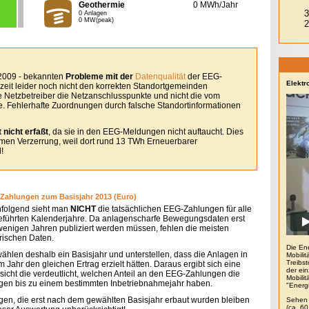
Geothermie
0 MWh/Jahr
0 Anlagen
0 MW(peak)
 2009 - bekannten
Probleme mit der
Datenqualität
der EEG-
Elektr
eit leider noch nicht den korrekten Standortgemeinden
le Netzbetreiber die Netzanschlusspunkte und nicht die vom
. Fehlerhafte Zuordnungen durch falsche Standortinformationen
 nicht erfaßt
, da sie in den EEG-Meldungen nicht auftaucht. Dies
remen Verzerrung, weil dort rund 13 TWh Erneuerbarer
!
Zahlungen zum Basisjahr 2013 (Euro)
folgend sieht man
NICHT
die tatsächlichen EEG-Zahlungen für alle
eführten Kalenderjahre. Da anlagenscharfe Bewegungsdaten erst
 wenigen Jahren publiziert werden müssen, fehlen die meisten
orischen Daten.
Die En
wählen deshalb ein Basisjahr und unterstellen, dass die Anlagen in
Mobilit
Treibs
 Jahr den gleichen Ertrag erzielt hätten. Daraus ergibt sich eine
der ein
sicht die verdeutlicht, welchen Anteil an den EEG-Zahlungen die
Mobili
gen bis zu einem bestimmten Inbetriebnahmejahr haben.
"Energ
gen, die erst nach dem gewählten Basisjahr erbaut wurden bleiben
Sehen 
(ca. 6