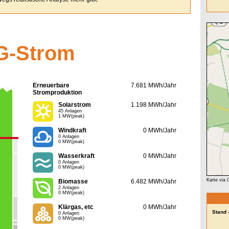
G-Strom
Erneuerbare
7.681 MWh/Jahr
Stromproduktion
Solarstrom
1.198 MWh/Jahr
45 Anlagen
1 MW(peak)
Windkraft
0 MWh/Jahr
0 Anlagen
0 MW(peak)
Wasserkraft
0 MWh/Jahr
0 Anlagen
0 MW(peak)
Karte via
Biomasse
6.482 MWh/Jahr
2 Anlagen
0 MW(peak)
Klärgas, etc
0 MWh/Jahr
Stand 
0 Anlagen
0 MW(peak)