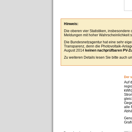
Hinweis:
Die oberen vier Statistiken, insbesondere
Meldungen mit hoher Wahrscheinlichkeit se
Die Bundesnetzagentur hat eine sehr eigen
Transparenz, denn die Photovoltaik-Anlagen
August 2014
keinen nachprüfbaren PV-Z
Zu weiteren Details lesen Sie bitte auch 
Der 
Auf 
regi
kWh)
Stro
glei
Gege
alle
Abhä
Gena
Grafi