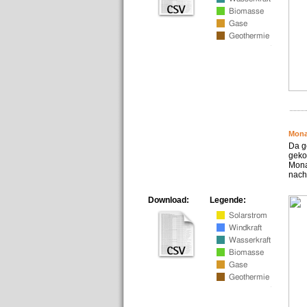
Mona
Da g
geko
Mona
nach
Download:
Legende: