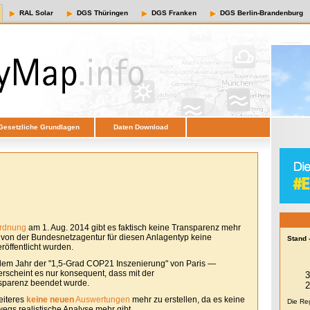
RAL Solar
DGS Thüringen
DGS Franken
DGS Berlin-Brandenburg
Gesetzliche Grundlagen
Daten Download
ordnung
am 1. Aug. 2014 gibt es faktisch keine Transparenz mehr
e von der Bundesnetzagentur für diesen Anlagentyp keine
Stand 
öffentlicht wurden.
em Jahr der "1,5-Grad COP21 Inszenierung" von Paris —
erscheint es nur konsequent, dass mit der
sparenz beendet wurde.
eiteres
keine neuen
Auswertungen
mehr zu erstellen, da es keine
Die Re
egs realistische Analyse mehr gibt.