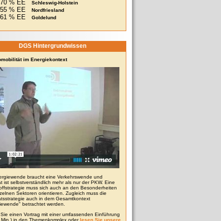
70 % EE
Schleswig-Holstein
355 % EE
Nordfriesland
261 % EE
Goldelund
DGS Hintergrundwissen
omobilität im Energiekontext
ergiewende braucht eine Verkehrswende und
ät ist selbstverständlich mehr als nur der PKW. Eine
toffstrategie muss sich auch an den Besonderheiten
zelnen Sektoren orientieren. Zugleich muss die
tätsstrategie auch in dem Gesamtkontext
iewende" betrachtet werden.
Sie einen Vortrag mit einer umfassenden Einführung
0 Min.) in den Themenkomplex oder
lesen Sie unsere