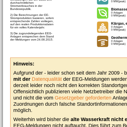
0 MW(peak)
durchschnittlichen
Stromverbrauches in der
Bundesrepublik.
Biomass
0 Anlagen
2) Die Berechnungen der EE-
0 MW(peak)
Stromproduktion basieren, sofern
entsprechende Zahlen vorliegen,
Klärgas, 
auf den realen Produktionsdaten
0 Anlagen
für ein volles Kalenderjahr.
0 MW(peak)
3) Die zugrundeliegenden EEG-
Anlagen entsprechen dem Stand
Geotherm
der Meldungen vom 24.08.2015.
0 Anlagen
0 MW(peak)
Hinweis:
Aufgrund der - leider schon seit dem Jahr 2009 -
mit der
Datenqualität
der EEG-Meldungen werden 
derzeit leider noch nicht den korrekten Standort
Offensichtlich publizieren viele Netzbetreiber die
und nicht die vom
Gesetzgeber geforderten
Anlage
Zuordnungen durch falsche Standortinformationen 
möglich.
Weiterhin wird bisher die
alte Wasserkraft nicht 
EEG-Meldungen nicht auftaucht. Dies führt zum Be