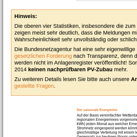
Hinweis:
Die oberen vier Statistiken, insbesondere die zu
zeigen meist sehr deutlich, dass die Meldungen m
Wahrscheinlichkeit sehr unvollständig oder schlich
Die Bundesnetzagentur hat eine sehr eigenwillige I
gesetzlichen Forderung
nach Transparenz, denn d
werden nicht im Anlagenregister veröffentlicht! Som
2014
keinen nachprüfbaren PV-Zubau
mehr.
Zu weiteren Details lesen Sie bitte auch unsere
An
gestellte Fragen
.
Der saisonale Energiemix
Auf der Basis vereinfachter Wetterd
regionalen Energiemixes vorgenomme
kWh) jeden Monat aus welcher Erneu
Stromnetz eingespeist werden könnte
gleichmäßige Verteilung mit einem l
Gegensatz zur heutigen Praxis unters