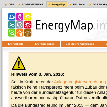
DGS
SONNENENERGIE
EnergyMap
RAL Solar
DGS Thürin
Energiekarte
Energieregionen
Gesetzliche Grundlagen
D
Hinweis vom 3. Jan. 2016:
Seit in Kraft treten der
Anlagenregisterverordnung
faktisch keine Transparenz mehr beim Zubau der P
heute von der Bundesnetzagentur für diesen Anla
auswertbaren und nachprüfbaren Daten veröffentl
Da die Bundesregierung im Jahr 2015 — dem Jah