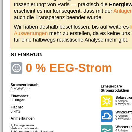
Inszenierung" von Paris — praktisch die
Energie
erscheint es nur konsequent, dass mit der
Anlagen
auch die Transparenz beendet wurde.
Wir haben deshalb beschlossen, bis auf weiteres
Auswertungen
mehr zu erstellen, da es keine uns
für eine halbwegs realistische Analyse mehr gibt.
STEINKRUG
0 % EEG-Strom
Stromverbrauch:
Erneuerbare
0 MWh/Jahr
Stromproduktion
Einwohner:
Solarstr
0 Bürger
0 Anlagen
0 MW(peak)
Fläche:
0 km2
Windkraft
0 Anlagen
Anmerkungen:
0 MW(peak)
1) Die regionalen
Wasserkr
Verbrauchsdaten sind
0 Anlagen
Schätzungen auf der Basis des