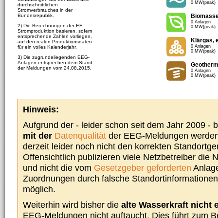
0 MW(peak)
durchschnittlichen
Stromverbrauches in der
Bundesrepublik.
Biomass
0 Anlagen
2) Die Berechnungen der EE-
0 MW(peak)
Stromproduktion basieren, sofern
entsprechende Zahlen vorliegen,
Klärgas, 
auf den realen Produktionsdaten
0 Anlagen
für ein volles Kalenderjahr.
0 MW(peak)
3) Die zugrundeliegenden EEG-
Anlagen entsprechen dem Stand
Geotherm
der Meldungen vom 24.08.2015.
0 Anlagen
0 MW(peak)
Hinweis:
Aufgrund der - leider schon seit dem Jahr 2009 -
mit der
Datenqualität
der EEG-Meldungen werden 
derzeit leider noch nicht den korrekten Standort
Offensichtlich publizieren viele Netzbetreiber die
und nicht die vom
Gesetzgeber geforderten
Anlage
Zuordnungen durch falsche Standortinformationen 
möglich.
Weiterhin wird bisher die
alte Wasserkraft nicht 
EEG-Meldungen nicht auftaucht. Dies führt zum Be