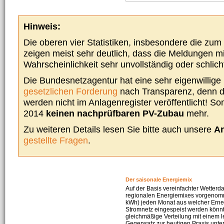
Hinweis:
Die oberen vier Statistiken, insbesondere die zu
zeigen meist sehr deutlich, dass die Meldungen m
Wahrscheinlichkeit sehr unvollständig oder schlich
Die Bundesnetzagentur hat eine sehr eigenwillige I
gesetzlichen Forderung
nach Transparenz, denn d
werden nicht im Anlagenregister veröffentlicht! Som
2014
keinen nachprüfbaren PV-Zubau
mehr.
Zu weiteren Details lesen Sie bitte auch unsere
An
gestellte Fragen
.
Der saisonale Energiemix
Auf der Basis vereinfachter Wetterd
regionalen Energiemixes vorgenomme
kWh) jeden Monat aus welcher Erneu
Stromnetz eingespeist werden könnte
gleichmäßige Verteilung mit einem l
Gegensatz zur heutigen Praxis unters