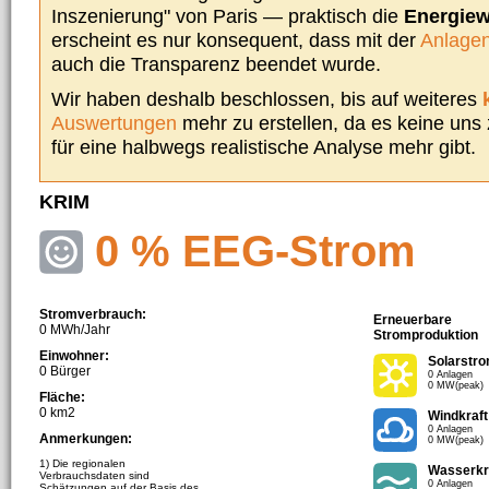
Inszenierung" von Paris — praktisch die
Energie
erscheint es nur konsequent, dass mit der
Anlagen
auch die Transparenz beendet wurde.
Wir haben deshalb beschlossen, bis auf weiteres
Auswertungen
mehr zu erstellen, da es keine uns
für eine halbwegs realistische Analyse mehr gibt.
KRIM
0 % EEG-Strom
Stromverbrauch:
Erneuerbare
0 MWh/Jahr
Stromproduktion
Einwohner:
Solarstr
0 Bürger
0 Anlagen
0 MW(peak)
Fläche:
0 km2
Windkraft
0 Anlagen
Anmerkungen:
0 MW(peak)
1) Die regionalen
Wasserkr
Verbrauchsdaten sind
0 Anlagen
Schätzungen auf der Basis des