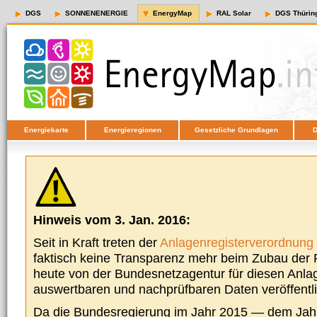
DGS
SONNENENERGIE
EnergyMap
RAL Solar
DGS Thürin
Energiekarte
Energieregionen
Gesetzliche Grundlagen
D
Hinweis vom 3. Jan. 2016:
Seit in Kraft treten der
Anlagenregisterverordnung
faktisch keine Transparenz mehr beim Zubau der P
heute von der Bundesnetzagentur für diesen Anla
auswertbaren und nachprüfbaren Daten veröffentl
Da die Bundesregierung im Jahr 2015 — dem Jah