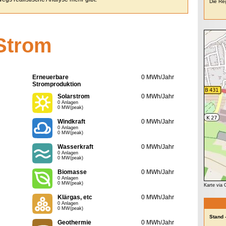
Die Reg
Strom
Erneuerbare
0 MWh/Jahr
Stromproduktion
Solarstrom
0 MWh/Jahr
0 Anlagen
0 MW(peak)
Windkraft
0 MWh/Jahr
0 Anlagen
0 MW(peak)
Wasserkraft
0 MWh/Jahr
0 Anlagen
0 MW(peak)
Biomasse
0 MWh/Jahr
0 Anlagen
0 MW(peak)
Karte via
Klärgas, etc
0 MWh/Jahr
0 Anlagen
0 MW(peak)
Stand 
Geothermie
0 MWh/Jahr