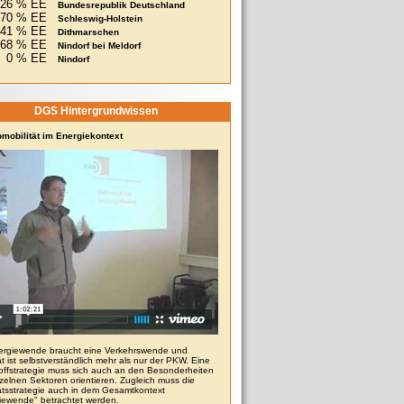
26 % EE
Bundesrepublik Deutschland
70 % EE
Schleswig-Holstein
341 % EE
Dithmarschen
68 % EE
Nindorf bei Meldorf
0 % EE
Nindorf
DGS Hintergrundwissen
omobilität im Energiekontext
ergiewende braucht eine Verkehrswende und
ät ist selbstverständlich mehr als nur der PKW. Eine
toffstrategie muss sich auch an den Besonderheiten
zelnen Sektoren orientieren. Zugleich muss die
tätsstrategie auch in dem Gesamtkontext
iewende" betrachtet werden.