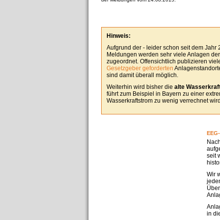
Hinweis:
Aufgrund der - leider schon seit dem Jahr
Meldungen werden sehr viele Anlagen derz
zugeordnet. Offensichtlich publizieren vie
Gesetzgeber geforderten
Anlagenstandorte
sind damit überall möglich.
Weiterhin wird bisher die
alte Wasserkraft
führt zum Beispiel in Bayern zu einer ext
Wasserkraftstrom zu wenig verrechnet wird
EEG-
Nach
aufg
seit
hist
Wir 
jedem
Über
Anla
Anla
in d