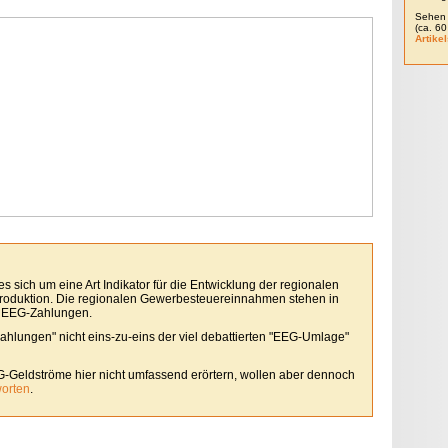
Sehen 
(ca. 6
Artikel
 sich um eine Art Indikator für die Entwicklung der regionalen
roduktion. Die regionalen Gewerbesteuereinnahmen stehen in
 EEG-Zahlungen.
Zahlungen" nicht eins-zu-eins der viel debattierten "EEG-Umlage"
G-Geldströme hier nicht umfassend erörtern, wollen aber dennoch
worten
.