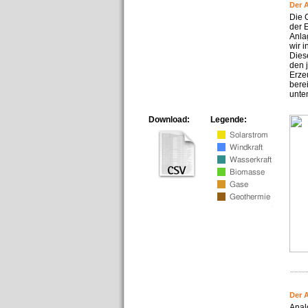
Der 
Die 
der 
Anla
wir 
Dies
den 
Erze
bere
unte
Download:
Legende:
Der 
Anal