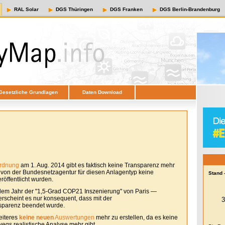
RAL Solar
DGS Thüringen
DGS Franken
DGS Berlin-Brandenburg
Gesetzliche Grundlagen
Daten Download
ordnung
am 1. Aug. 2014 gibt es faktisch keine Transparenz mehr
e von der Bundesnetzagentur für diesen Anlagentyp keine
Stand 
öffentlicht wurden.
em Jahr der "1,5-Grad COP21 Inszenierung" von Paris —
erscheint es nur konsequent, dass mit der
sparenz beendet wurde.
eiteres
keine neuen
Auswertungen
mehr zu erstellen, da es keine
egs realistische Analyse mehr gibt.