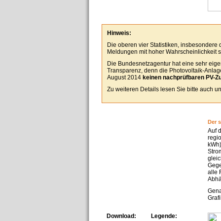
Hinweis:
Die oberen vier Statistiken, insbesondere
Meldungen mit hoher Wahrscheinlichkeit se
Die Bundesnetzagentur hat eine sehr eigen
Transparenz, denn die Photovoltaik-Anlagen
August 2014
keinen nachprüfbaren PV-Z
Zu weiteren Details lesen Sie bitte auch 
Der 
Auf 
regi
kWh)
Stro
glei
Gege
alle
Abhä
Gena
Grafi
Download:
Legende: