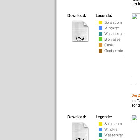
der i
Download:
Legende:
Der 
Im G
sonde
Download:
Legende: