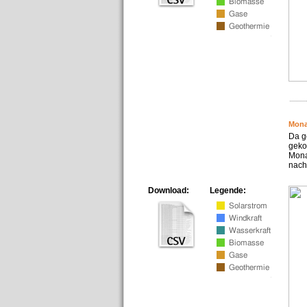
Mona
Da g
geko
Mona
nach
Download:
Legende: