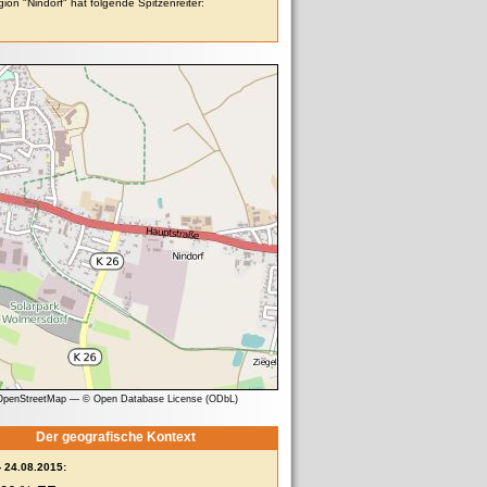
ion "Nindorf" hat folgende Spitzenreiter:
 OpenStreetMap
—
© Open Database License (ODbL)
Der geografische Kontext
- 24.08.2015: