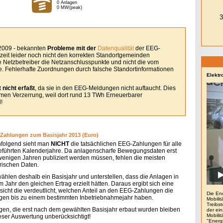
0 Anlagen
0 MW(peak)
 2009 - bekannten
Probleme mit der
Datenqualität
der EEG-
eit leider noch nicht den korrekten Standortgemeinden
le Netzbetreiber die Netzanschlusspunkte und nicht die vom
. Fehlerhafte Zuordnungen durch falsche Standortinformationen
Elektr
 nicht erfaßt
, da sie in den EEG-Meldungen nicht auftaucht. Dies
remen Verzerrung, weil dort rund 13 TWh Erneuerbarer
!
Zahlungen zum Basisjahr 2013 (Euro)
folgend sieht man
NICHT
die tatsächlichen EEG-Zahlungen für alle
eführten Kalenderjahre. Da anlagenscharfe Bewegungsdaten erst
 wenigen Jahren publiziert werden müssen, fehlen die meisten
orischen Daten.
wählen deshalb ein Basisjahr und unterstellen, dass die Anlagen in
 Jahr den gleichen Ertrag erzielt hätten. Daraus ergibt sich eine
sicht die verdeutlicht, welchen Anteil an den EEG-Zahlungen die
Die En
gen bis zu einem bestimmten Inbetriebnahmejahr haben.
Mobilit
Treibs
gen, die erst nach dem gewählten Basisjahr erbaut wurden bleiben
der ein
Mobili
ieser Auswertung unberücksichtigt!
"Energ