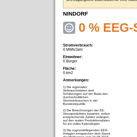
NINDORF
0 % EEG-
Stromverbrauch:
0 MWh/Jahr
Einwohner:
0 Bürger
Fläche:
0 km2
Anmerkungen:
1) Die regionalen
Verbrauchsdaten sind
Schätzungen auf der Basis des
durchschnittlichen
Stromverbrauches in der
Bundesrepublik.
2) Die Berechnungen der EE-
Stromproduktion basieren, sofern
entsprechende Zahlen vorliegen,
auf den realen Produktionsdaten
für ein volles Kalenderjahr.
3) Die zugrundeliegenden EEG-
Anlagen entsprechen dem Stand
der Meldungen vom 24.08.2015.