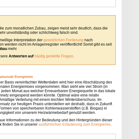
 die zum monatlichen Zubau, zeigen meist sehr deutlich, dass die
hr unvollständig oder schlichtweg falsch sind.
willige Interpretation der
gesetzlichen Forderung
nach
 werden nicht im Anlagenregister veröffentlicht! Somit gibt es seit
ubau
mehr.
unsere
Antworten auf
häufig gestellte Fragen
.
saisonale Energiemix
der Basis vereinfachter Wetterdaten wird hier eine Abschätzung des
onalen Energiemixes vorgenommen. Man sieht wie viel Strom (in
 jeden Monat aus welcher Erneuerbaren Energiequelle in das lokale
mnetz eingespeist werden könnte. Optimal wäre eine relativ
chmäßige Verteilung mit einem leichten Winterüberschuss. Im
nsatz zur heutigen Praxis unterstellen wir deshalb, dass in Zukunft
 Formen von speicherbaren Kohlenwasserstoffen (z.B. Biogas) in
ngigkeit von unserem Heizwärmebedarf genutzt werden.
ue Informationen zu der Bedeutung und den Hintergründen dieser
k finden Sie in unserer
ausführlichen Erläuterung zum Energiemix
.