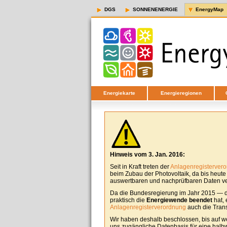
DGS
SONNENENERGIE
EnergyMap
Energiekarte
Energieregionen
Hinweis vom 3. Jan. 2016:
Seit in Kraft treten der
Anlagenregisterver
beim Zubau der Photovoltaik, da bis heut
auswertbaren und nachprüfbaren Daten ver
Da die Bundesregierung im Jahr 2015 — d
praktisch die
Energiewende beendet
hat, 
Anlagenregisterverordnung
auch die Tran
Wir haben deshalb beschlossen, bis auf w
uns zugängliche Datenbasis für eine halbw