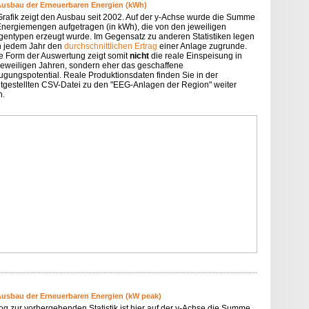
Ausbau der Erneuerbaren Energien (kWh)
Grafik zeigt den Ausbau seit 2002. Auf der y-Achse wurde die Summe
Energiemengen aufgetragen (in kWh), die von den jeweiligen
gentypen erzeugt wurde. Im Gegensatz zu anderen Statistiken legen
in jedem Jahr den
durchschnittlichen Ertrag
einer Anlage zugrunde.
e Form der Auswertung zeigt somit
nicht
die reale Einspeisung in
jeweiligen Jahren, sondern eher das geschaffene
ugungspotential. Reale Produktionsdaten finden Sie in der
itgestellten CSV-Datei zu den "EEG-Anlagen der Region" weiter
n.
Ausbau der Erneuerbaren Energien (kW peak)
og zur vorhergehenden Statistik ist hier auf der y-Achse die Summe