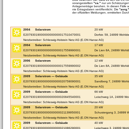
vorangestellten
"ca."
nur um Schätzungen 
Anlagenerträge beruhen. In diesen Fälle 
nie Ertragsdaten veröffentlicht. Die
"avrg.
der offiziellen Meldungen, ermittelten Durc
2004
Solarstrom
20 kW
E20793019000000000000017510470001
Dorfstr. 59, 24899 Wohld
Netzbetreiber: Schleswig-Holstein Netz AG (E.ON Hanse AG)
2004
Solarstrom
17 kW
E20793019000000000000017559990001
De Lien 8A, 24899 Wohl
Netzbetreiber: Schleswig-Holstein Netz AG (E.ON Hanse AG)
2006
Solarstrom
12 kW
E20793019000000000000017559990002
De Lien 8A, 24899 Wohl
Netzbetreiber: Schleswig-Holstein Netz AG (E.ON Hanse AG)
2009
Solarstrom — Gebäude
35 kW
E20793019000000000000020759090001
Sandberg 7, 24899 Wohl
Netzbetreiber: Schleswig-Holstein Netz AG (E.ON Hanse AG)
2009
Solarstrom — Gebäude
66 kW
E20793019000000000000020845540001
Leischweg 1A, 24899 Wo
Netzbetreiber: Schleswig-Holstein Netz AG (E.ON Hanse AG)
2009
Solarstrom — Gebäude
20 kW
E20793019000000000000021139950001
Schustergang 3, 24899 
Netzbetreiber: Schleswig-Holstein Netz AG (E.ON Hanse AG)
2009
Solarstrom — Gebäude
40 kW
E20793019000000000000021086290001
Leischweg 3, 24899 Woh