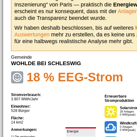
Inszenierung" von Paris — praktisch die
Energie
erscheint es nur konsequent, dass mit der
Anlagen
auch die Transparenz beendet wurde.
Wir haben deshalb beschlossen, bis auf weiteres
Auswertungen
mehr zu erstellen, da es keine uns
für eine halbwegs realistische Analyse mehr gibt.
Gemeinde
WOHLDE BEI SCHLESWIG
18 % EEG-Strom
Stromverbrauch:
Erneuerbare
3.907 MWh/Jahr
Stromproduktion
Einwohner:
Solarstr
528 Bürger
28 Anlagen
0 MW(peak)
Fläche:
14 km2
Windkraft
0 Anlagen
Anmerkungen:
0 MW(peak)
1) Die regionalen