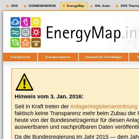
DGS
SONNENENERGIE
EnergyMap
RAL Solar
DGS Thürin
Energiekarte
Energieregionen
Gesetzliche Grundlagen
D
Hinweis vom 3. Jan. 2016:
Seit in Kraft treten der
Anlagenregisterverordnung
faktisch keine Transparenz mehr beim Zubau der P
heute von der Bundesnetzagentur für diesen Anla
auswertbaren und nachprüfbaren Daten veröffentl
Da die Bundesregierung im Jahr 2015 — dem Jah