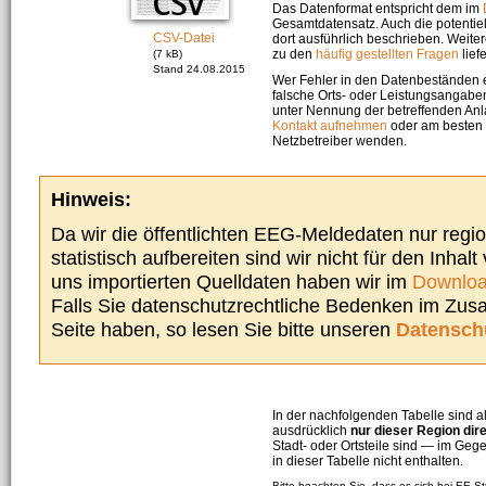
Das Datenformat entspricht dem im
Gesamtdatensatz. Auch die potenti
CSV-Datei
dort ausführlich beschrieben. Weite
zu den
häufig gestellten Fragen
liefe
(7 kB)
Stand 24.08.2015
Wer Fehler in den Datenbeständen e
falsche Orts- oder Leistungsangaben
unter Nennung der betreffenden A
Kontakt aufnehmen
oder am besten s
Netzbetreiber wenden.
Hinweis:
Da wir die öffentlichten EEG-Meldedaten nur regi
statistisch aufbereiten sind wir nicht für den Inhalt
uns importierten Quelldaten haben wir im
Downloa
Falls Sie datenschutzrechtliche Bedenken im Zu
Seite haben, so lesen Sie bitte unseren
Datensch
In der nachfolgenden Tabelle sind a
ausdrücklich
nur dieser Region dir
Stadt- oder Ortsteile sind — im G
in dieser Tabelle nicht enthalten.
Bitte beachten Sie, dass es sich bei EE-