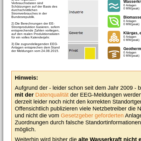
Wasserkr
Verbrauchsdaten sind
0 Anlagen
Schätzungen auf der Basis des
0 MW(peak)
durchschnittlichen
Stromverbrauches in der
Bundesrepublik.
Biomass
0 Anlagen
2) Die Berechnungen der EE-
0 MW(peak)
Stromproduktion basieren, sofern
entsprechende Zahlen vorliegen,
Klärgas, 
auf den realen Produktionsdaten
0 Anlagen
für ein volles Kalenderjahr.
0 MW(peak)
3) Die zugrundeliegenden EEG-
Anlagen entsprechen dem Stand
Geotherm
der Meldungen vom 24.08.2015.
0 Anlagen
0 MW(peak)
Hinweis:
Aufgrund der - leider schon seit dem Jahr 2009 -
mit der
Datenqualität
der EEG-Meldungen werden 
derzeit leider noch nicht den korrekten Standort
Offensichtlich publizieren viele Netzbetreiber die
und nicht die vom
Gesetzgeber geforderten
Anlage
Zuordnungen durch falsche Standortinformationen 
möglich.
Weiterhin wird bisher die
alte Wasserkraft nicht 