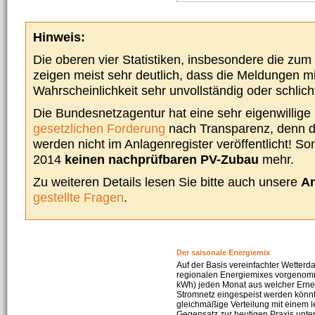
Hinweis:
Die oberen vier Statistiken, insbesondere die zu
zeigen meist sehr deutlich, dass die Meldungen m
Wahrscheinlichkeit sehr unvollständig oder schlich
Die Bundesnetzagentur hat eine sehr eigenwillige I
gesetzlichen Forderung
nach Transparenz, denn d
werden nicht im Anlagenregister veröffentlicht! Som
2014
keinen nachprüfbaren PV-Zubau
mehr.
Zu weiteren Details lesen Sie bitte auch unsere
An
gestellte Fragen
.
Der saisonale Energiemix
Auf der Basis vereinfachter Wetterd
regionalen Energiemixes vorgenomme
kWh) jeden Monat aus welcher Erneu
Stromnetz eingespeist werden könnte
gleichmäßige Verteilung mit einem l
Gegensatz zur heutigen Praxis unters