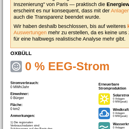
Inszenierung" von Paris — praktisch die
Energie
erscheint es nur konsequent, dass mit der
Anlagen
auch die Transparenz beendet wurde.
Wir haben deshalb beschlossen, bis auf weiteres
Auswertungen
mehr zu erstellen, da es keine uns
für eine halbwegs realistische Analyse mehr gibt.
OXBÜLL
0 % EEG-Strom
Stromverbrauch:
Erneuerbare
0 MWh/Jahr
Stromproduktion
Einwohner:
Solarstr
0 Bürger
0 Anlagen
0 MW(peak)
Fläche:
0 km2
Windkraft
0 Anlagen
Anmerkungen:
0 MW(peak)
1) Die regionalen
Wasserkr
Verbrauchsdaten sind
0 Anlagen
Schätzungen auf der Basis des