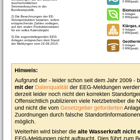
0 MW(peak)
durchschnittlichen
Stromverbrauches in der
Bundesrepublik.
Biomass
0 Anlagen
2) Die Berechnungen der EE-
0 MW(peak)
Stromproduktion basieren, sofern
entsprechende Zahlen vorliegen,
Klärgas, 
auf den realen Produktionsdaten
0 Anlagen
für ein volles Kalenderjahr.
0 MW(peak)
3) Die zugrundeliegenden EEG-
Anlagen entsprechen dem Stand
Geotherm
der Meldungen vom 24.08.2015.
0 Anlagen
0 MW(peak)
Hinweis:
Aufgrund der - leider schon seit dem Jahr 2009 -
mit der
Datenqualität
der EEG-Meldungen werden 
derzeit leider noch nicht den korrekten Standort
Offensichtlich publizieren viele Netzbetreiber die
und nicht die vom
Gesetzgeber geforderten
Anlage
Zuordnungen durch falsche Standortinformationen 
möglich.
Weiterhin wird bisher die
alte Wasserkraft nicht 
EEG-Meldungen nicht auftaucht. Dies führt zum Be