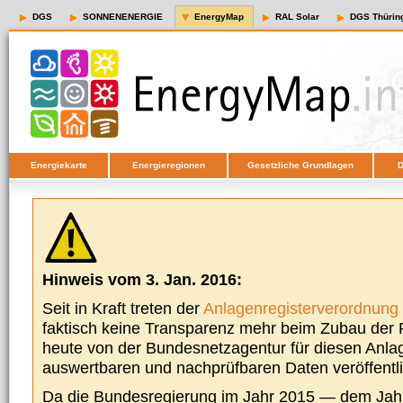
DGS
SONNENENERGIE
EnergyMap
RAL Solar
DGS Thürin
Energiekarte
Energieregionen
Gesetzliche Grundlagen
D
Hinweis vom 3. Jan. 2016:
Seit in Kraft treten der
Anlagenregisterverordnung
faktisch keine Transparenz mehr beim Zubau der P
heute von der Bundesnetzagentur für diesen Anla
auswertbaren und nachprüfbaren Daten veröffentl
Da die Bundesregierung im Jahr 2015 — dem Jah