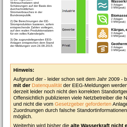
Wasserkr
Verbrauchsdaten sind
0 Anlagen
Schätzungen auf der Basis des
0 MW(peak)
durchschnittlichen
Stromverbrauches in der
Bundesrepublik.
Biomass
2 Anlagen
2) Die Berechnungen der EE-
0 MW(peak)
Stromproduktion basieren, sofern
entsprechende Zahlen vorliegen,
Klärgas, 
auf den realen Produktionsdaten
0 Anlagen
für ein volles Kalenderjahr.
0 MW(peak)
3) Die zugrundeliegenden EEG-
Anlagen entsprechen dem Stand
Geotherm
der Meldungen vom 24.08.2015.
0 Anlagen
0 MW(peak)
Hinweis:
Aufgrund der - leider schon seit dem Jahr 2009 -
mit der
Datenqualität
der EEG-Meldungen werden 
derzeit leider noch nicht den korrekten Standort
Offensichtlich publizieren viele Netzbetreiber die
und nicht die vom
Gesetzgeber geforderten
Anlage
Zuordnungen durch falsche Standortinformationen 
möglich.
Weiterhin wird bisher die
alte Wasserkraft nicht 