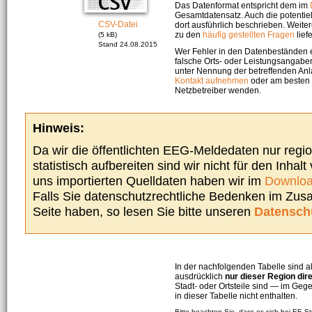
Das Datenformat entspricht dem im
Gesamtdatensatz. Auch die potenti
CSV-Datei
dort ausführlich beschrieben. Weite
zu den
häufig gestellten Fragen
liefe
(5 kB)
Stand 24.08.2015
Wer Fehler in den Datenbeständen e
falsche Orts- oder Leistungsangaben
unter Nennung der betreffenden A
Kontakt aufnehmen
oder am besten s
Netzbetreiber wenden.
Hinweis:
Da wir die öffentlichten EEG-Meldedaten nur regi
statistisch aufbereiten sind wir nicht für den Inhalt
uns importierten Quelldaten haben wir im
Downloa
Falls Sie datenschutzrechtliche Bedenken im Zu
Seite haben, so lesen Sie bitte unseren
Datensch
In der nachfolgenden Tabelle sind a
ausdrücklich
nur dieser Region dir
Stadt- oder Ortsteile sind — im G
in dieser Tabelle nicht enthalten.
Bitte beachten Sie, dass es sich bei EE-