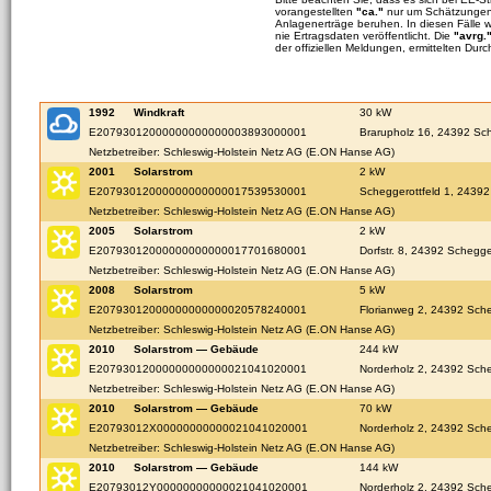
vorangestellten
"ca."
nur um Schätzungen 
Anlagenerträge beruhen. In diesen Fälle 
nie Ertragsdaten veröffentlicht. Die
"avrg.
der offiziellen Meldungen, ermittelten Durc
1992
Windkraft
30 kW
E20793012000000000000003893000001
Brarupholz 16, 24392 Sc
Netzbetreiber: Schleswig-Holstein Netz AG (E.ON Hanse AG)
2001
Solarstrom
2 kW
E20793012000000000000017539530001
Scheggerottfeld 1, 24392
Netzbetreiber: Schleswig-Holstein Netz AG (E.ON Hanse AG)
2005
Solarstrom
2 kW
E20793012000000000000017701680001
Dorfstr. 8, 24392 Schegge
Netzbetreiber: Schleswig-Holstein Netz AG (E.ON Hanse AG)
2008
Solarstrom
5 kW
E20793012000000000000020578240001
Florianweg 2, 24392 Sche
Netzbetreiber: Schleswig-Holstein Netz AG (E.ON Hanse AG)
2010
Solarstrom — Gebäude
244 kW
E20793012000000000000021041020001
Norderholz 2, 24392 Sche
Netzbetreiber: Schleswig-Holstein Netz AG (E.ON Hanse AG)
2010
Solarstrom — Gebäude
70 kW
E20793012X00000000000021041020001
Norderholz 2, 24392 Sche
Netzbetreiber: Schleswig-Holstein Netz AG (E.ON Hanse AG)
2010
Solarstrom — Gebäude
144 kW
E20793012Y00000000000021041020001
Norderholz 2, 24392 Sche