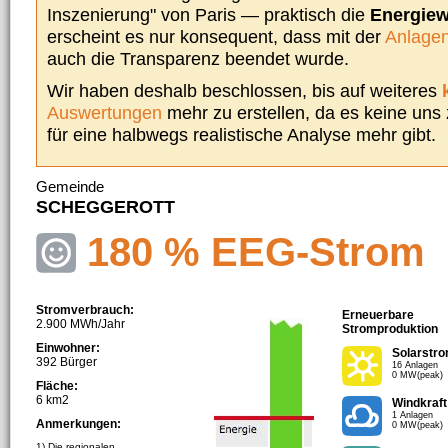
Inszenierung" von Paris — praktisch die
Energie
erscheint es nur konsequent, dass mit der
Anlagen
auch die Transparenz beendet wurde.
Wir haben deshalb beschlossen, bis auf weiteres
Auswertungen
mehr zu erstellen, da es keine uns
für eine halbwegs realistische Analyse mehr gibt.
Gemeinde
SCHEGGEROTT
180 % EEG-Strom
Stromverbrauch:
Erneuerbare
2.900 MWh/Jahr
Stromproduktion
Einwohner:
Solarstr
392 Bürger
16 Anlagen
0 MW(peak)
Fläche:
6 km2
Windkraft
1 Anlagen
Anmerkungen:
0 MW(peak)
1) Die regionalen