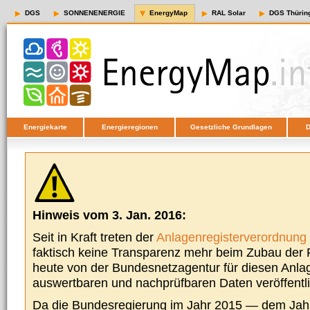
DGS
SONNENENERGIE
EnergyMap
RAL Solar
DGS Thürin
Energiekarte
Energieregionen
Gesetzliche Grundlagen
D
Hinweis vom 3. Jan. 2016:
Seit in Kraft treten der
Anlagenregisterverordnung
faktisch keine Transparenz mehr beim Zubau der P
heute von der Bundesnetzagentur für diesen Anla
auswertbaren und nachprüfbaren Daten veröffentl
Da die Bundesregierung im Jahr 2015 — dem Jah