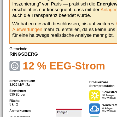
Inszenierung" von Paris — praktisch die
Energie
erscheint es nur konsequent, dass mit der
Anlagen
auch die Transparenz beendet wurde.
Wir haben deshalb beschlossen, bis auf weiteres
Auswertungen
mehr zu erstellen, da es keine uns
für eine halbwegs realistische Analyse mehr gibt.
Gemeinde
RINGSBERG
12 % EEG-Strom
Stromverbrauch:
Erneuerbare
3.922 MWh/Jahr
Stromproduktion
Einwohner:
Solarstr
530 Bürger
31 Anlagen
0 MW(peak)
Fläche:
5 km2
Windkraft
0 Anlagen
Anmerkungen:
0 MW(peak)
1) Die regionalen