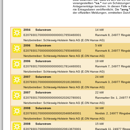
vorangestellten
"ca."
nur um Schätzungen 
Anlagenerträge beruhen. In diesen Fälle 
nie Ertragsdaten veröffentlicht. Die
"avrg.
der offiziellen Meldungen, ermittelten Durc
2004
Solarstrom
14 kW
E20793017000000000000017650460001
Ranmark 8, 24977 Rings
Netzbetreiber: Schleswig-Holstein Netz AG (E.ON Hanse AG)
2006
Solarstrom
5 kW
E20793017000000000000017650460002
Ranmark 8, 24977 Rings
Netzbetreiber: Schleswig-Holstein Netz AG (E.ON Hanse AG)
2006
Solarstrom
19 kW
E20793017000000000000017814460001
Ranmark 7, 24977 Rings
Netzbetreiber: Schleswig-Holstein Netz AG (E.ON Hanse AG)
2007
Solarstrom
24 kW
E20793017000000000000020181360001
Ranmark 3, 24977 Rings
Netzbetreiber: Schleswig-Holstein Netz AG (E.ON Hanse AG)
2007
Solarstrom
22 kW
E20793017000000000000020262780001
Ranmarker Str. 1, 24977 
Netzbetreiber: Schleswig-Holstein Netz AG (E.ON Hanse AG)
2008
Solarstrom
34 kW
E20793017000000000000020466540001
Nordstr. 2, 24977 Ringsb
Netzbetreiber: Schleswig-Holstein Netz AG (E.ON Hanse AG)
2008
Solarstrom
15 kW
E20793017000000000000020613670001
Ranmark 11, 24977 Ring