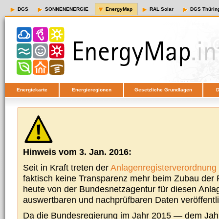
DGS
SONNENENERGIE
EnergyMap
RAL Solar
DGS Thürin
Energiekarte
Energieregionen
Gesetzliche Grundlagen
D
Hinweis vom 3. Jan. 2016:
Seit in Kraft treten der
Anlagenregisterverordnung
faktisch keine Transparenz mehr beim Zubau der P
heute von der Bundesnetzagentur für diesen Anla
auswertbaren und nachprüfbaren Daten veröffentl
Da die Bundesregierung im Jahr 2015 — dem Jah