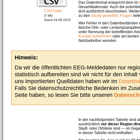
Das Datenformat entspricht dem im
Gesamtdatensatz. Auch die potenti
CSV-Datei
dort ausführlich beschrieben. Weite
zu den
häufig gestellten Fragen
liefe
(7 kB)
Stand 24.08.2015
Wer Fehler in den Datenbeständen e
falsche Orts- oder Leistungsangaben
unter Nennung der betreffenden A
Kontakt aufnehmen
oder am besten s
Netzbetreiber wenden.
Hinweis:
Da wir die öffentlichten EEG-Meldedaten nur regi
statistisch aufbereiten sind wir nicht für den Inhalt
uns importierten Quelldaten haben wir im
Downloa
Falls Sie datenschutzrechtliche Bedenken im Zu
Seite haben, so lesen Sie bitte unseren
Datensch
In der nachfolgenden Tabelle sind a
ausdrücklich
nur dieser Region dir
Stadt- oder Ortsteile sind — im G
in dieser Tabelle nicht enthalten.
Bitte beachten Sie, dass es sich bei EE-