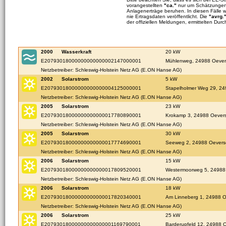
vorangestellten
"ca."
nur um Schätzungen 
Anlagenerträge beruhen. In diesen Fälle 
nie Ertragsdaten veröffentlicht. Die
"avrg.
der offiziellen Meldungen, ermittelten Durc
2000
Wasserkraft
20 kW
E20793018000000000000002147000001
Mühlenweg, 24988 Oeve
Netzbetreiber: Schleswig-Holstein Netz AG (E.ON Hanse AG)
2002
Solarstrom
5 kW
E20793018000000000000004125000001
Stapelholmer Weg 29, 2
Netzbetreiber: Schleswig-Holstein Netz AG (E.ON Hanse AG)
2005
Solarstrom
23 kW
E20793018000000000000017780890001
Krokamp 3, 24988 Oever
Netzbetreiber: Schleswig-Holstein Netz AG (E.ON Hanse AG)
2005
Solarstrom
30 kW
E20793018000000000000017774690001
Seeweg 2, 24988 Oever
Netzbetreiber: Schleswig-Holstein Netz AG (E.ON Hanse AG)
2006
Solarstrom
15 kW
E20793018000000000000017809520001
Westermoorweg 5, 24988
Netzbetreiber: Schleswig-Holstein Netz AG (E.ON Hanse AG)
2006
Solarstrom
18 kW
E20793018000000000000017820340001
Am Linneberg 1, 24988 
Netzbetreiber: Schleswig-Holstein Netz AG (E.ON Hanse AG)
2006
Solarstrom
25 kW
E20793018000000000000001169790001
Barderupfeld 12, 24988 