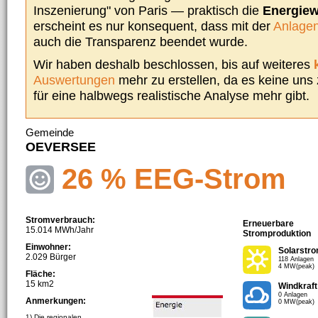
Inszenierung" von Paris — praktisch die
Energie
erscheint es nur konsequent, dass mit der
Anlagen
auch die Transparenz beendet wurde.
Wir haben deshalb beschlossen, bis auf weiteres
Auswertungen
mehr zu erstellen, da es keine uns
für eine halbwegs realistische Analyse mehr gibt.
Gemeinde
OEVERSEE
26 % EEG-Strom
Stromverbrauch:
Erneuerbare
15.014 MWh/Jahr
Stromproduktion
Einwohner:
Solarstr
2.029 Bürger
118 Anlagen
4 MW(peak)
Fläche:
15 km2
Windkraft
0 Anlagen
Anmerkungen:
0 MW(peak)
1) Die regionalen