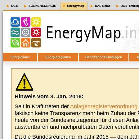
DGS
SONNENENERGIE
EnergyMap
RAL Solar
DGS Thürin
Energiekarte
Energieregionen
Gesetzliche Grundlagen
D
Hinweis vom 3. Jan. 2016:
Seit in Kraft treten der
Anlagenregisterverordnung
faktisch keine Transparenz mehr beim Zubau der P
heute von der Bundesnetzagentur für diesen Anla
auswertbaren und nachprüfbaren Daten veröffentl
Da die Bundesregierung im Jahr 2015 — dem Jah