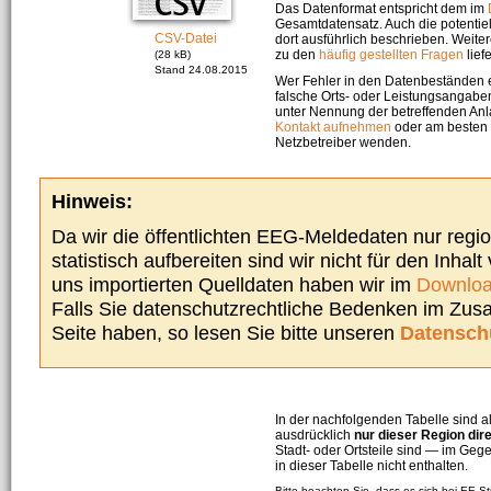
Das Datenformat entspricht dem im
Gesamtdatensatz. Auch die potenti
CSV-Datei
dort ausführlich beschrieben. Weite
zu den
häufig gestellten Fragen
liefe
(28 kB)
Stand 24.08.2015
Wer Fehler in den Datenbeständen e
falsche Orts- oder Leistungsangaben
unter Nennung der betreffenden A
Kontakt aufnehmen
oder am besten s
Netzbetreiber wenden.
Hinweis:
Da wir die öffentlichten EEG-Meldedaten nur regi
statistisch aufbereiten sind wir nicht für den Inhalt
uns importierten Quelldaten haben wir im
Downloa
Falls Sie datenschutzrechtliche Bedenken im Zu
Seite haben, so lesen Sie bitte unseren
Datensch
In der nachfolgenden Tabelle sind a
ausdrücklich
nur dieser Region dir
Stadt- oder Ortsteile sind — im G
in dieser Tabelle nicht enthalten.
Bitte beachten Sie, dass es sich bei EE-