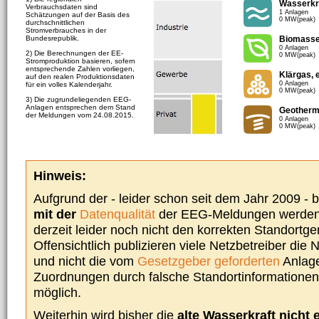
Wasserkr
Verbrauchsdaten sind
1 Anlagen
Schätzungen auf der Basis des
0 MW(peak)
durchschnittlichen
Stromverbrauches in der
Bundesrepublik.
Biomass
0 Anlagen
2) Die Berechnungen der EE-
0 MW(peak)
Stromproduktion basieren, sofern
entsprechende Zahlen vorliegen,
Klärgas, 
auf den realen Produktionsdaten
0 Anlagen
für ein volles Kalenderjahr.
0 MW(peak)
3) Die zugrundeliegenden EEG-
Anlagen entsprechen dem Stand
Geotherm
der Meldungen vom 24.08.2015.
0 Anlagen
0 MW(peak)
Hinweis:
Aufgrund der - leider schon seit dem Jahr 2009 -
mit der
Datenqualität
der EEG-Meldungen werden 
derzeit leider noch nicht den korrekten Standort
Offensichtlich publizieren viele Netzbetreiber die
und nicht die vom
Gesetzgeber geforderten
Anlage
Zuordnungen durch falsche Standortinformationen 
möglich.
Weiterhin wird bisher die
alte Wasserkraft nicht 