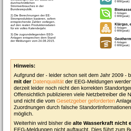
0 MW(peak)
durchschnittlichen
Stromverbrauches in der
Bundesrepublik.
Biomass
0 Anlagen
2) Die Berechnungen der EE-
0 MW(peak)
Stromproduktion basieren, sofern
entsprechende Zahlen vorliegen,
Klärgas, 
auf den realen Produktionsdaten
0 Anlagen
für ein volles Kalenderjahr.
0 MW(peak)
3) Die zugrundeliegenden EEG-
Anlagen entsprechen dem Stand
Geotherm
der Meldungen vom 24.08.2015.
0 Anlagen
0 MW(peak)
Hinweis:
Aufgrund der - leider schon seit dem Jahr 2009 -
mit der
Datenqualität
der EEG-Meldungen werden 
derzeit leider noch nicht den korrekten Standort
Offensichtlich publizieren viele Netzbetreiber die
und nicht die vom
Gesetzgeber geforderten
Anlage
Zuordnungen durch falsche Standortinformationen 
möglich.
Weiterhin wird bisher die
alte Wasserkraft nicht 
EEG-Meldungen nicht auftaucht. Dies führt zum Be