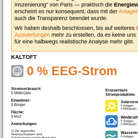
Inszenierung" von Paris — praktisch die
Energie
erscheint es nur konsequent, dass mit der
Anlagen
auch die Transparenz beendet wurde.
Wir haben deshalb beschlossen, bis auf weiteres
Auswertungen
mehr zu erstellen, da es keine uns
für eine halbwegs realistische Analyse mehr gibt.
KALTOFT
0 % EEG-Strom
Stromverbrauch:
Erneuerbare
0 MWh/Jahr
Stromproduktion
Einwohner:
Solarstr
0 Bürger
0 Anlagen
0 MW(peak)
Fläche:
0 km2
Windkraft
0 Anlagen
Anmerkungen:
0 MW(peak)
1) Die regionalen
Wasserkr
Verbrauchsdaten sind
0 Anlagen
Schätzungen auf der Basis des