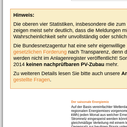
Hinweis:
Die oberen vier Statistiken, insbesondere die zu
zeigen meist sehr deutlich, dass die Meldungen m
Wahrscheinlichkeit sehr unvollständig oder schlich
Die Bundesnetzagentur hat eine sehr eigenwillige I
gesetzlichen Forderung
nach Transparenz, denn d
werden nicht im Anlagenregister veröffentlicht! Som
2014
keinen nachprüfbaren PV-Zubau
mehr.
Zu weiteren Details lesen Sie bitte auch unsere
An
gestellte Fragen
.
Der saisonale Energiemix
Auf der Basis vereinfachter Wetterd
regionalen Energiemixes vorgenomme
kWh) jeden Monat aus welcher Erneu
Stromnetz eingespeist werden könnte
gleichmäßige Verteilung mit einem l
Gegensatz zur heutigen Praxis unters