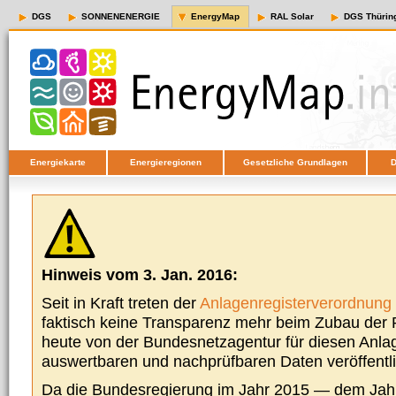
DGS
SONNENENERGIE
EnergyMap
RAL Solar
DGS Thürin
Energiekarte
Energieregionen
Gesetzliche Grundlagen
D
Hinweis vom 3. Jan. 2016:
Seit in Kraft treten der
Anlagenregisterverordnung
faktisch keine Transparenz mehr beim Zubau der P
heute von der Bundesnetzagentur für diesen Anla
auswertbaren und nachprüfbaren Daten veröffentl
Da die Bundesregierung im Jahr 2015 — dem Jah