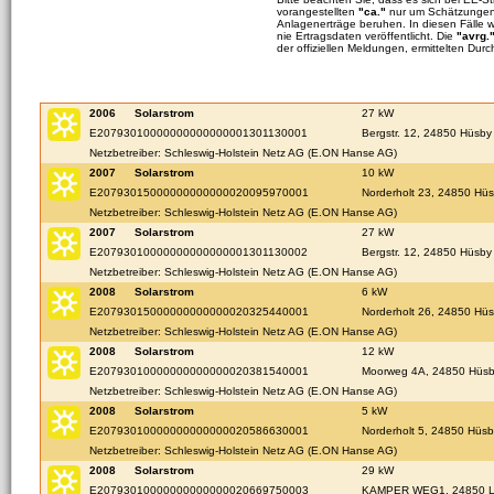
vorangestellten
"ca."
nur um Schätzungen 
Anlagenerträge beruhen. In diesen Fälle 
nie Ertragsdaten veröffentlicht. Die
"avrg.
der offiziellen Meldungen, ermittelten Durc
2006
Solarstrom
27 kW
E20793010000000000000001301130001
Bergstr. 12, 24850 Hüsby
Netzbetreiber: Schleswig-Holstein Netz AG (E.ON Hanse AG)
2007
Solarstrom
10 kW
E20793015000000000000020095970001
Norderholt 23, 24850 Hü
Netzbetreiber: Schleswig-Holstein Netz AG (E.ON Hanse AG)
2007
Solarstrom
27 kW
E20793010000000000000001301130002
Bergstr. 12, 24850 Hüsby
Netzbetreiber: Schleswig-Holstein Netz AG (E.ON Hanse AG)
2008
Solarstrom
6 kW
E20793015000000000000020325440001
Norderholt 26, 24850 Hü
Netzbetreiber: Schleswig-Holstein Netz AG (E.ON Hanse AG)
2008
Solarstrom
12 kW
E20793010000000000000020381540001
Moorweg 4A, 24850 Hüs
Netzbetreiber: Schleswig-Holstein Netz AG (E.ON Hanse AG)
2008
Solarstrom
5 kW
E20793010000000000000020586630001
Norderholt 5, 24850 Hüsb
Netzbetreiber: Schleswig-Holstein Netz AG (E.ON Hanse AG)
2008
Solarstrom
29 kW
E20793010000000000000020669750003
KAMPER WEG1, 24850 