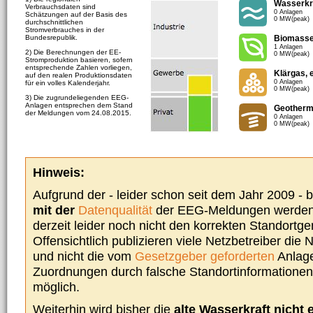
Wasserkr
Verbrauchsdaten sind
0 Anlagen
Schätzungen auf der Basis des
0 MW(peak)
durchschnittlichen
Stromverbrauches in der
Bundesrepublik.
Biomass
1 Anlagen
2) Die Berechnungen der EE-
0 MW(peak)
Stromproduktion basieren, sofern
entsprechende Zahlen vorliegen,
Klärgas, 
auf den realen Produktionsdaten
0 Anlagen
für ein volles Kalenderjahr.
0 MW(peak)
3) Die zugrundeliegenden EEG-
Anlagen entsprechen dem Stand
Geotherm
der Meldungen vom 24.08.2015.
0 Anlagen
0 MW(peak)
Hinweis:
Aufgrund der - leider schon seit dem Jahr 2009 -
mit der
Datenqualität
der EEG-Meldungen werden 
derzeit leider noch nicht den korrekten Standort
Offensichtlich publizieren viele Netzbetreiber die
und nicht die vom
Gesetzgeber geforderten
Anlage
Zuordnungen durch falsche Standortinformationen 
möglich.
Weiterhin wird bisher die
alte Wasserkraft nicht 