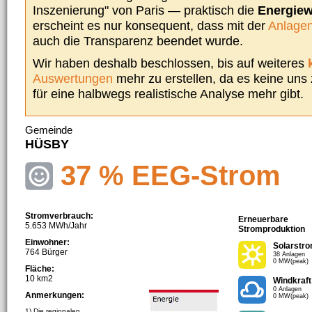
Inszenierung" von Paris — praktisch die
Energie
erscheint es nur konsequent, dass mit der
Anlagen
auch die Transparenz beendet wurde.
Wir haben deshalb beschlossen, bis auf weiteres
Auswertungen
mehr zu erstellen, da es keine uns
für eine halbwegs realistische Analyse mehr gibt.
Gemeinde
HÜSBY
37 % EEG-Strom
Stromverbrauch:
Erneuerbare
5.653 MWh/Jahr
Stromproduktion
Einwohner:
Solarstr
764 Bürger
38 Anlagen
0 MW(peak)
Fläche:
10 km2
Windkraft
0 Anlagen
Anmerkungen:
0 MW(peak)
1) Die regionalen