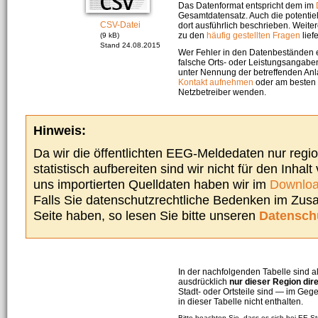
Das Datenformat entspricht dem im
Gesamtdatensatz. Auch die potenti
CSV-Datei
dort ausführlich beschrieben. Weite
zu den
häufig gestellten Fragen
liefe
(9 kB)
Stand 24.08.2015
Wer Fehler in den Datenbeständen e
falsche Orts- oder Leistungsangaben
unter Nennung der betreffenden A
Kontakt aufnehmen
oder am besten s
Netzbetreiber wenden.
Hinweis:
Da wir die öffentlichten EEG-Meldedaten nur regi
statistisch aufbereiten sind wir nicht für den Inhalt
uns importierten Quelldaten haben wir im
Downloa
Falls Sie datenschutzrechtliche Bedenken im Zu
Seite haben, so lesen Sie bitte unseren
Datensch
In der nachfolgenden Tabelle sind a
ausdrücklich
nur dieser Region dir
Stadt- oder Ortsteile sind — im G
in dieser Tabelle nicht enthalten.
Bitte beachten Sie, dass es sich bei EE-