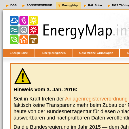
DGS
SONNENENERGIE
EnergyMap
RAL Solar
DGS Thürin
Energiekarte
Energieregionen
Gesetzliche Grundlagen
D
Hinweis vom 3. Jan. 2016:
Seit in Kraft treten der
Anlagenregisterverordnung
faktisch keine Transparenz mehr beim Zubau der P
heute von der Bundesnetzagentur für diesen Anla
auswertbaren und nachprüfbaren Daten veröffentl
Da die Bundesregierung im Jahr 2015 — dem Jah