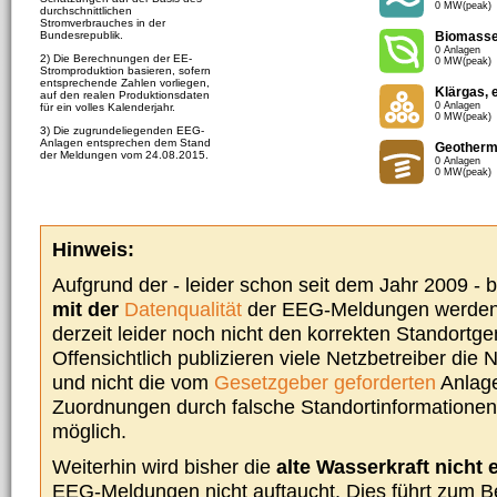
0 MW(peak)
durchschnittlichen
Stromverbrauches in der
Bundesrepublik.
Biomass
0 Anlagen
2) Die Berechnungen der EE-
0 MW(peak)
Stromproduktion basieren, sofern
entsprechende Zahlen vorliegen,
Klärgas, 
auf den realen Produktionsdaten
0 Anlagen
für ein volles Kalenderjahr.
0 MW(peak)
3) Die zugrundeliegenden EEG-
Anlagen entsprechen dem Stand
Geotherm
der Meldungen vom 24.08.2015.
0 Anlagen
0 MW(peak)
Hinweis:
Aufgrund der - leider schon seit dem Jahr 2009 -
mit der
Datenqualität
der EEG-Meldungen werden 
derzeit leider noch nicht den korrekten Standort
Offensichtlich publizieren viele Netzbetreiber die
und nicht die vom
Gesetzgeber geforderten
Anlage
Zuordnungen durch falsche Standortinformationen 
möglich.
Weiterhin wird bisher die
alte Wasserkraft nicht 
EEG-Meldungen nicht auftaucht. Dies führt zum Be