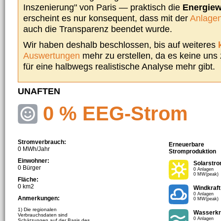
Inszenierung" von Paris — praktisch die
Energie
erscheint es nur konsequent, dass mit der
Anlagen
auch die Transparenz beendet wurde.
Wir haben deshalb beschlossen, bis auf weiteres
Auswertungen
mehr zu erstellen, da es keine uns
für eine halbwegs realistische Analyse mehr gibt.
UNAFTEN
0 % EEG-Strom
Stromverbrauch:
Erneuerbare
0 MWh/Jahr
Stromproduktion
Einwohner:
Solarstr
0 Bürger
0 Anlagen
0 MW(peak)
Fläche:
0 km2
Windkraft
0 Anlagen
Anmerkungen:
0 MW(peak)
1) Die regionalen
Wasserkr
Verbrauchsdaten sind
0 Anlagen
Schätzungen auf der Basis des