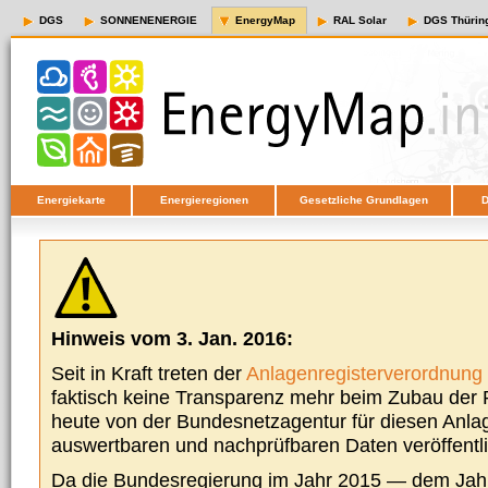
DGS
SONNENENERGIE
EnergyMap
RAL Solar
DGS Thürin
Energiekarte
Energieregionen
Gesetzliche Grundlagen
D
Hinweis vom 3. Jan. 2016:
Seit in Kraft treten der
Anlagenregisterverordnung
faktisch keine Transparenz mehr beim Zubau der P
heute von der Bundesnetzagentur für diesen Anla
auswertbaren und nachprüfbaren Daten veröffentl
Da die Bundesregierung im Jahr 2015 — dem Jah