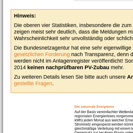
Hinweis:
Die oberen vier Statistiken, insbesondere die zu
zeigen meist sehr deutlich, dass die Meldungen m
Wahrscheinlichkeit sehr unvollständig oder schlich
Die Bundesnetzagentur hat eine sehr eigenwillige I
gesetzlichen Forderung
nach Transparenz, denn d
werden nicht im Anlagenregister veröffentlicht! Som
2014
keinen nachprüfbaren PV-Zubau
mehr.
Zu weiteren Details lesen Sie bitte auch unsere
An
gestellte Fragen
.
Der saisonale Energiemix
Auf der Basis vereinfachter Wetterd
regionalen Energiemixes vorgenomme
kWh) jeden Monat aus welcher Erneu
Stromnetz eingespeist werden könnte
gleichmäßige Verteilung mit einem l
Gegensatz zur heutigen Praxis unters