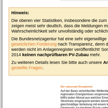
Hinweis:
Die oberen vier Statistiken, insbesondere die zu
zeigen meist sehr deutlich, dass die Meldungen m
Wahrscheinlichkeit sehr unvollständig oder schlich
Die Bundesnetzagentur hat eine sehr eigenwillige I
gesetzlichen Forderung
nach Transparenz, denn d
werden nicht im Anlagenregister veröffentlicht! Som
2014
keinen nachprüfbaren PV-Zubau
mehr.
Zu weiteren Details lesen Sie bitte auch unsere
An
gestellte Fragen
.
Der saisonale Energiemix
Auf der Basis vereinfachter Wetterd
regionalen Energiemixes vorgenomme
kWh) jeden Monat aus welcher Erneu
Stromnetz eingespeist werden könnte
gleichmäßige Verteilung mit einem l
Gegensatz zur heutigen Praxis unters