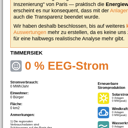
Inszenierung" von Paris — praktisch die
Energie
erscheint es nur konsequent, dass mit der
Anlagen
auch die Transparenz beendet wurde.
Wir haben deshalb beschlossen, bis auf weiteres
Auswertungen
mehr zu erstellen, da es keine uns
für eine halbwegs realistische Analyse mehr gibt.
TIMMERSIEK
0 % EEG-Strom
Stromverbrauch:
Erneuerbare
0 MWh/Jahr
Stromproduktion
Einwohner:
Solarstr
0 Bürger
0 Anlagen
0 MW(peak)
Fläche:
0 km2
Windkraft
0 Anlagen
Anmerkungen:
0 MW(peak)
1) Die regionalen
Wasserkr
Verbrauchsdaten sind
0 Anlagen
Schätzungen auf der Basis des