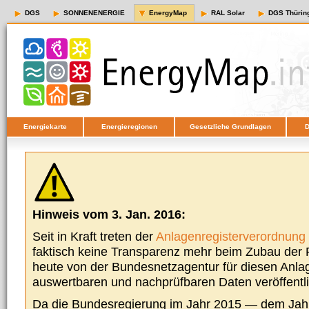
DGS
SONNENENERGIE
EnergyMap
RAL Solar
DGS Thürin
Energiekarte
Energieregionen
Gesetzliche Grundlagen
D
Hinweis vom 3. Jan. 2016:
Seit in Kraft treten der
Anlagenregisterverordnung
faktisch keine Transparenz mehr beim Zubau der P
heute von der Bundesnetzagentur für diesen Anla
auswertbaren und nachprüfbaren Daten veröffentl
Da die Bundesregierung im Jahr 2015 — dem Jah