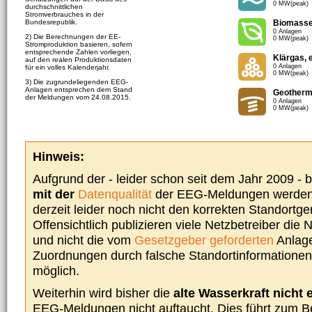
0 MW(peak)
durchschnittlichen
Stromverbrauches in der
Bundesrepublik.
Biomass
0 Anlagen
2) Die Berechnungen der EE-
0 MW(peak)
Stromproduktion basieren, sofern
entsprechende Zahlen vorliegen,
Klärgas, 
auf den realen Produktionsdaten
0 Anlagen
für ein volles Kalenderjahr.
0 MW(peak)
3) Die zugrundeliegenden EEG-
Anlagen entsprechen dem Stand
Geotherm
der Meldungen vom 24.08.2015.
0 Anlagen
0 MW(peak)
Hinweis:
Aufgrund der - leider schon seit dem Jahr 2009 -
mit der
Datenqualität
der EEG-Meldungen werden 
derzeit leider noch nicht den korrekten Standort
Offensichtlich publizieren viele Netzbetreiber die
und nicht die vom
Gesetzgeber geforderten
Anlage
Zuordnungen durch falsche Standortinformationen 
möglich.
Weiterhin wird bisher die
alte Wasserkraft nicht 
EEG-Meldungen nicht auftaucht. Dies führt zum Be