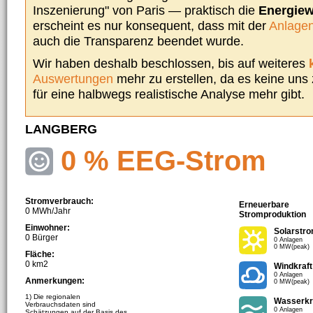
Inszenierung" von Paris — praktisch die
Energie
erscheint es nur konsequent, dass mit der
Anlagen
auch die Transparenz beendet wurde.
Wir haben deshalb beschlossen, bis auf weiteres
Auswertungen
mehr zu erstellen, da es keine uns
für eine halbwegs realistische Analyse mehr gibt.
LANGBERG
0 % EEG-Strom
Stromverbrauch:
Erneuerbare
0 MWh/Jahr
Stromproduktion
Einwohner:
Solarstr
0 Bürger
0 Anlagen
0 MW(peak)
Fläche:
0 km2
Windkraft
0 Anlagen
Anmerkungen:
0 MW(peak)
1) Die regionalen
Wasserkr
Verbrauchsdaten sind
0 Anlagen
Schätzungen auf der Basis des