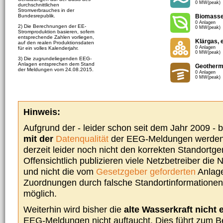
0 MW(peak)
durchschnittlichen
Stromverbrauches in der
Bundesrepublik.
Biomass
0 Anlagen
2) Die Berechnungen der EE-
0 MW(peak)
Stromproduktion basieren, sofern
entsprechende Zahlen vorliegen,
Klärgas, 
auf den realen Produktionsdaten
0 Anlagen
für ein volles Kalenderjahr.
0 MW(peak)
3) Die zugrundeliegenden EEG-
Anlagen entsprechen dem Stand
Geotherm
der Meldungen vom 24.08.2015.
0 Anlagen
0 MW(peak)
Hinweis:
Aufgrund der - leider schon seit dem Jahr 2009 -
mit der
Datenqualität
der EEG-Meldungen werden 
derzeit leider noch nicht den korrekten Standort
Offensichtlich publizieren viele Netzbetreiber die
und nicht die vom
Gesetzgeber geforderten
Anlage
Zuordnungen durch falsche Standortinformationen 
möglich.
Weiterhin wird bisher die
alte Wasserkraft nicht 
EEG-Meldungen nicht auftaucht. Dies führt zum Be