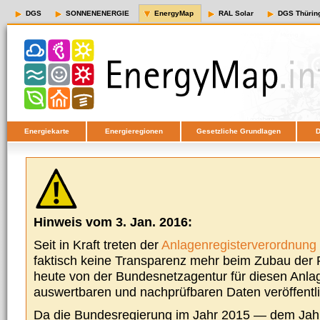
DGS
SONNENENERGIE
EnergyMap
RAL Solar
DGS Thürin
Energiekarte
Energieregionen
Gesetzliche Grundlagen
D
Hinweis vom 3. Jan. 2016:
Seit in Kraft treten der
Anlagenregisterverordnung
faktisch keine Transparenz mehr beim Zubau der P
heute von der Bundesnetzagentur für diesen Anla
auswertbaren und nachprüfbaren Daten veröffentl
Da die Bundesregierung im Jahr 2015 — dem Jah