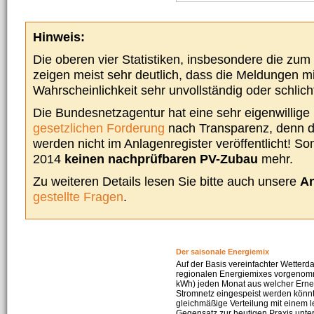
Hinweis:
Die oberen vier Statistiken, insbesondere die zu
zeigen meist sehr deutlich, dass die Meldungen m
Wahrscheinlichkeit sehr unvollständig oder schlich
Die Bundesnetzagentur hat eine sehr eigenwillige I
gesetzlichen Forderung
nach Transparenz, denn d
werden nicht im Anlagenregister veröffentlicht! Som
2014
keinen nachprüfbaren PV-Zubau
mehr.
Zu weiteren Details lesen Sie bitte auch unsere
An
gestellte Fragen
.
Der saisonale Energiemix
Auf der Basis vereinfachter Wetterd
regionalen Energiemixes vorgenomme
kWh) jeden Monat aus welcher Erneu
Stromnetz eingespeist werden könnte
gleichmäßige Verteilung mit einem l
Gegensatz zur heutigen Praxis unters