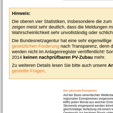
Hinweis:
Die oberen vier Statistiken, insbesondere die zu
zeigen meist sehr deutlich, dass die Meldungen m
Wahrscheinlichkeit sehr unvollständig oder schlich
Die Bundesnetzagentur hat eine sehr eigenwillige I
gesetzlichen Forderung
nach Transparenz, denn d
werden nicht im Anlagenregister veröffentlicht! Som
2014
keinen nachprüfbaren PV-Zubau
mehr.
Zu weiteren Details lesen Sie bitte auch unsere
An
gestellte Fragen
.
Der saisonale Energiemix
Auf der Basis vereinfachter Wetterd
regionalen Energiemixes vorgenomme
kWh) jeden Monat aus welcher Erneu
Stromnetz eingespeist werden könnte
gleichmäßige Verteilung mit einem l
Gegensatz zur heutigen Praxis unters