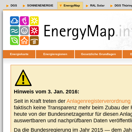
DGS
SONNENENERGIE
EnergyMap
RAL Solar
DGS Thürin
Energiekarte
Energieregionen
Gesetzliche Grundlagen
D
Hinweis vom 3. Jan. 2016:
Seit in Kraft treten der
Anlagenregisterverordnung
faktisch keine Transparenz mehr beim Zubau der P
heute von der Bundesnetzagentur für diesen Anla
auswertbaren und nachprüfbaren Daten veröffentl
Da die Bundesregierung im Jahr 2015 — dem Jah