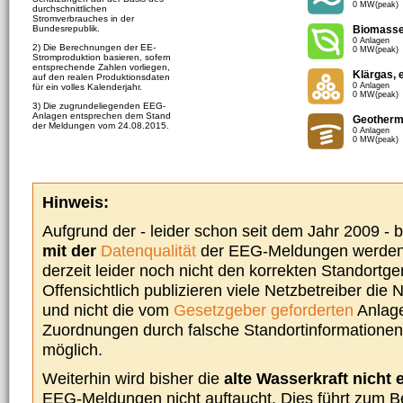
0 MW(peak)
durchschnittlichen
Stromverbrauches in der
Bundesrepublik.
Biomass
0 Anlagen
2) Die Berechnungen der EE-
0 MW(peak)
Stromproduktion basieren, sofern
entsprechende Zahlen vorliegen,
Klärgas, 
auf den realen Produktionsdaten
0 Anlagen
für ein volles Kalenderjahr.
0 MW(peak)
3) Die zugrundeliegenden EEG-
Anlagen entsprechen dem Stand
Geotherm
der Meldungen vom 24.08.2015.
0 Anlagen
0 MW(peak)
Hinweis:
Aufgrund der - leider schon seit dem Jahr 2009 -
mit der
Datenqualität
der EEG-Meldungen werden 
derzeit leider noch nicht den korrekten Standort
Offensichtlich publizieren viele Netzbetreiber die
und nicht die vom
Gesetzgeber geforderten
Anlage
Zuordnungen durch falsche Standortinformationen 
möglich.
Weiterhin wird bisher die
alte Wasserkraft nicht 
EEG-Meldungen nicht auftaucht. Dies führt zum Be