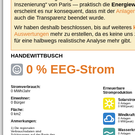
Inszenierung" von Paris — praktisch die
Energie
erscheint es nur konsequent, dass mit der
Anlagen
auch die Transparenz beendet wurde.
Wir haben deshalb beschlossen, bis auf weiteres
Auswertungen
mehr zu erstellen, da es keine uns
für eine halbwegs realistische Analyse mehr gibt.
HANDEWITTBUSCH
0 % EEG-Strom
Stromverbrauch:
Erneuerbare
0 MWh/Jahr
Stromproduktion
Einwohner:
Solarstr
0 Bürger
0 Anlagen
0 MW(peak)
Fläche:
0 km2
Windkraft
0 Anlagen
Anmerkungen:
0 MW(peak)
1) Die regionalen
Wasserkr
Verbrauchsdaten sind
0 Anlagen
Schätzungen auf der Basis des