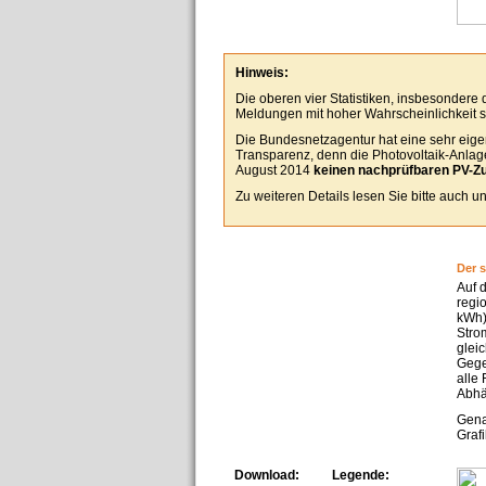
Hinweis:
Die oberen vier Statistiken, insbesondere
Meldungen mit hoher Wahrscheinlichkeit se
Die Bundesnetzagentur hat eine sehr eigen
Transparenz, denn die Photovoltaik-Anlagen
August 2014
keinen nachprüfbaren PV-Z
Zu weiteren Details lesen Sie bitte auch 
Der 
Auf 
regi
kWh)
Stro
glei
Gege
alle
Abhä
Gena
Grafi
Download:
Legende: