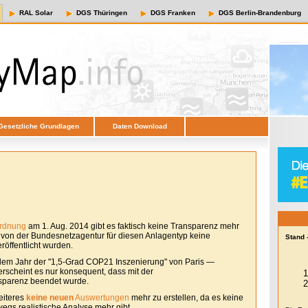
RAL Solar
DGS Thüringen
DGS Franken
DGS Berlin-Brandenburg
Gesetzliche Grundlagen
Daten Download
ordnung
am 1. Aug. 2014 gibt es faktisch keine Transparenz mehr
e von der Bundesnetzagentur für diesen Anlagentyp keine
Stand 
öffentlicht wurden.
em Jahr der "1,5-Grad COP21 Inszenierung" von Paris —
erscheint es nur konsequent, dass mit der
sparenz beendet wurde.
eiteres
keine neuen
Auswertungen
mehr zu erstellen, da es keine
egs realistische Analyse mehr gibt.