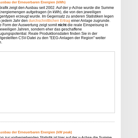
Ausbau der Erneuerbaren Energien (kWh)
Grafik zeigt den Ausbau seit 2002. Auf der y-Achse wurde die Summe
Energiemengen aufgetragen (in kWh), die von den jeweiligen
gentypen erzeugt wurde. Im Gegensatz zu anderen Statistiken legen
in jedem Jahr den
durchschnittlichen Ertrag
einer Anlage zugrunde.
e Form der Auswertung zeigt somit
nicht
die reale Einspeisung in
jeweiligen Jahren, sondern eher das geschaffene
ugungspotential. Reale Produktionsdaten finden Sie in der
itgestellten CSV-Datei zu den "EEG-Anlagen der Region" weiter
n.
Ausbau der Erneuerbaren Energien (kW peak)
og zur vorhergehenden Statistik ist hier auf der y-Achse die Summe