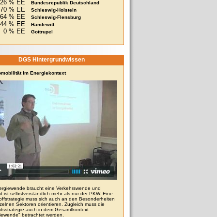
26 % EE
Bundesrepublik Deutschland
70 % EE
Schleswig-Holstein
164 % EE
Schleswig-Flensburg
244 % EE
Handewitt
0 % EE
Gottrupel
DGS Hintergrundwissen
omobilität im Energiekontext
ergiewende braucht eine Verkehrswende und
ät ist selbstverständlich mehr als nur der PKW. Eine
toffstrategie muss sich auch an den Besonderheiten
zelnen Sektoren orientieren. Zugleich muss die
tätsstrategie auch in dem Gesamtkontext
iewende" betrachtet werden.