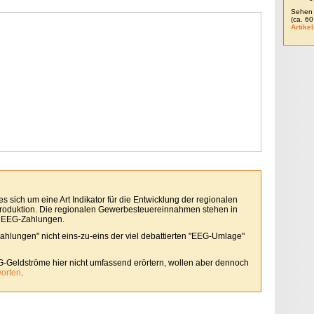
Sehen 
(ca. 6
Artikel
 sich um eine Art Indikator für die Entwicklung der regionalen
roduktion. Die regionalen Gewerbesteuereinnahmen stehen in
 EEG-Zahlungen.
Zahlungen" nicht eins-zu-eins der viel debattierten "EEG-Umlage"
G-Geldströme hier nicht umfassend erörtern, wollen aber dennoch
worten
.