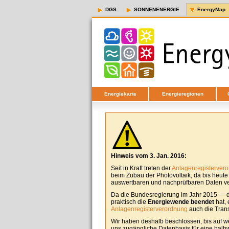
DGS
SONNENENERGIE
EnergyMap
Energiekarte
Energieregionen
Hinweis vom 3. Jan. 2016:
Seit in Kraft treten der
Anlagenregisterver
beim Zubau der Photovoltaik, da bis heut
auswertbaren und nachprüfbaren Daten ver
Da die Bundesregierung im Jahr 2015 — d
praktisch die
Energiewende beendet
hat, 
Anlagenregisterverordnung
auch die Tran
Wir haben deshalb beschlossen, bis auf w
uns zugängliche Datenbasis für eine halbw