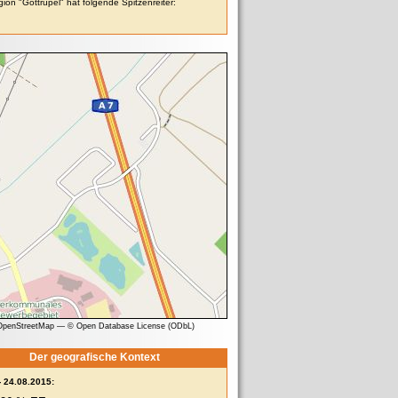
ion "Gottrupel" hat folgende Spitzenreiter:
 OpenStreetMap
—
© Open Database License (ODbL)
Der geografische Kontext
- 24.08.2015: