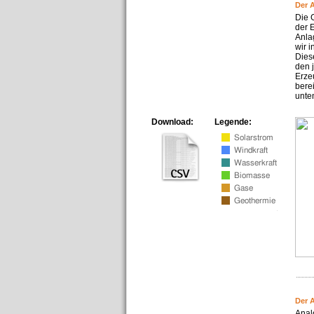
Der 
Die 
der 
Anla
wir 
Dies
den 
Erze
bere
unte
Download:
Legende:
Der 
Anal