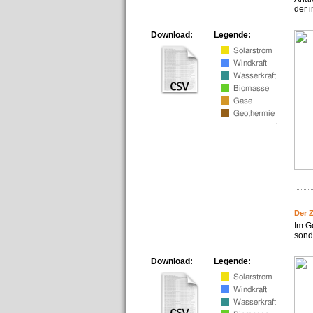
der i
Download:
Legende:
Der 
Im G
sonde
Download:
Legende: