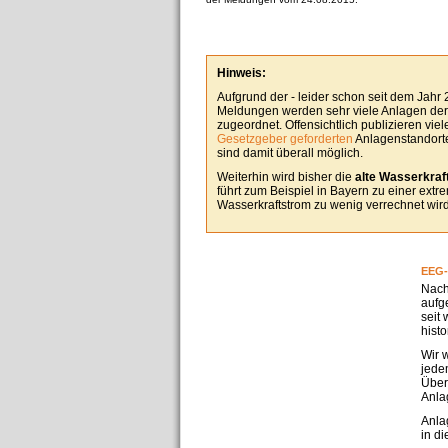
Hinweis:
Aufgrund der - leider schon seit dem Jahr
Meldungen werden sehr viele Anlagen derz
zugeordnet. Offensichtlich publizieren vie
Gesetzgeber geforderten
Anlagenstandorte
sind damit überall möglich.
Weiterhin wird bisher die
alte Wasserkraft
führt zum Beispiel in Bayern zu einer ext
Wasserkraftstrom zu wenig verrechnet wird
EEG-
Nach
aufg
seit
hist
Wir 
jedem
Über
Anla
Anla
in d