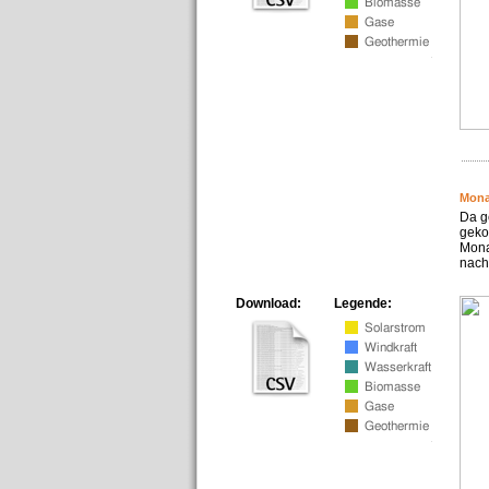
Mona
Da g
geko
Mona
nach
Download:
Legende: