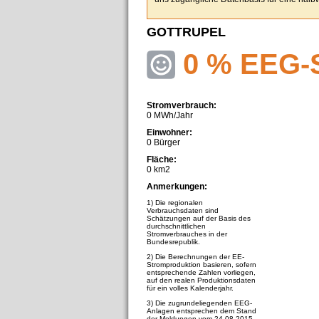
GOTTRUPEL
0 % EEG-
Stromverbrauch:
0 MWh/Jahr
Einwohner:
0 Bürger
Fläche:
0 km2
Anmerkungen:
1) Die regionalen
Verbrauchsdaten sind
Schätzungen auf der Basis des
durchschnittlichen
Stromverbrauches in der
Bundesrepublik.
2) Die Berechnungen der EE-
Stromproduktion basieren, sofern
entsprechende Zahlen vorliegen,
auf den realen Produktionsdaten
für ein volles Kalenderjahr.
3) Die zugrundeliegenden EEG-
Anlagen entsprechen dem Stand
der Meldungen vom 24.08.2015.