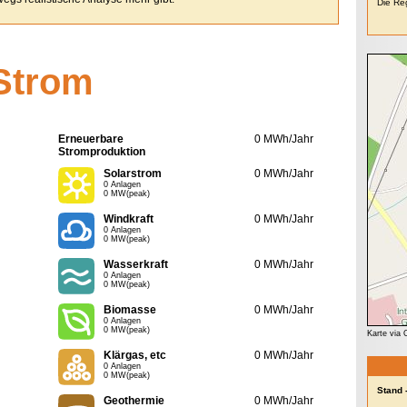
Die Reg
Strom
Erneuerbare
0 MWh/Jahr
Stromproduktion
Solarstrom
0 MWh/Jahr
0 Anlagen
0 MW(peak)
Windkraft
0 MWh/Jahr
0 Anlagen
0 MW(peak)
Wasserkraft
0 MWh/Jahr
0 Anlagen
0 MW(peak)
Biomasse
0 MWh/Jahr
0 Anlagen
0 MW(peak)
Karte via
Klärgas, etc
0 MWh/Jahr
0 Anlagen
0 MW(peak)
Stand 
Geothermie
0 MWh/Jahr