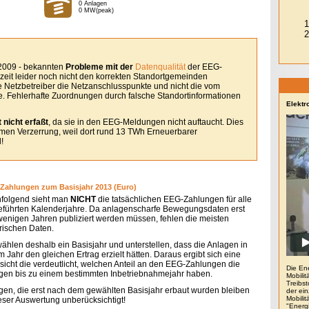
0 Anlagen
0 MW(peak)
 2009 - bekannten
Probleme mit der
Datenqualität
der EEG-
eit leider noch nicht den korrekten Standortgemeinden
le Netzbetreiber die Netzanschlusspunkte und nicht die vom
. Fehlerhafte Zuordnungen durch falsche Standortinformationen
Elektr
 nicht erfaßt
, da sie in den EEG-Meldungen nicht auftaucht. Dies
remen Verzerrung, weil dort rund 13 TWh Erneuerbarer
!
Zahlungen zum Basisjahr 2013 (Euro)
folgend sieht man
NICHT
die tatsächlichen EEG-Zahlungen für alle
eführten Kalenderjahre. Da anlagenscharfe Bewegungsdaten erst
 wenigen Jahren publiziert werden müssen, fehlen die meisten
orischen Daten.
wählen deshalb ein Basisjahr und unterstellen, dass die Anlagen in
 Jahr den gleichen Ertrag erzielt hätten. Daraus ergibt sich eine
sicht die verdeutlicht, welchen Anteil an den EEG-Zahlungen die
Die En
gen bis zu einem bestimmten Inbetriebnahmejahr haben.
Mobilit
Treibs
gen, die erst nach dem gewählten Basisjahr erbaut wurden bleiben
der ein
Mobili
ieser Auswertung unberücksichtigt!
"Energ