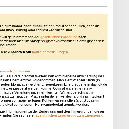
 die zum monatlichen Zubau, zeigen meist sehr deutlich, dass die
hr unvollständig oder schlichtweg falsch sind.
willige Interpretation der
gesetzlichen Forderung
nach
 werden nicht im Anlagenregister veröffentlicht! Somit gibt es seit
ubau
mehr.
unsere
Antworten auf
häufig gestellte Fragen
.
saisonale Energiemix
der Basis vereinfachter Wetterdaten wird hier eine Abschätzung des
onalen Energiemixes vorgenommen. Man sieht wie viel Strom (in
 jeden Monat aus welcher Erneuerbaren Energiequelle in das lokale
mnetz eingespeist werden könnte. Optimal wäre eine relativ
chmäßige Verteilung mit einem leichten Winterüberschuss. Im
nsatz zur heutigen Praxis unterstellen wir deshalb, dass in Zukunft
 Formen von speicherbaren Kohlenwasserstoffen (z.B. Biogas) in
ngigkeit von unserem Heizwärmebedarf genutzt werden.
ue Informationen zu der Bedeutung und den Hintergründen dieser
k finden Sie in unserer
ausführlichen Erläuterung zum Energiemix
.