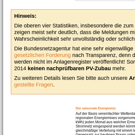
Hinweis:
Die oberen vier Statistiken, insbesondere die zu
zeigen meist sehr deutlich, dass die Meldungen m
Wahrscheinlichkeit sehr unvollständig oder schlich
Die Bundesnetzagentur hat eine sehr eigenwillige I
gesetzlichen Forderung
nach Transparenz, denn d
werden nicht im Anlagenregister veröffentlicht! Som
2014
keinen nachprüfbaren PV-Zubau
mehr.
Zu weiteren Details lesen Sie bitte auch unsere
An
gestellte Fragen
.
Der saisonale Energiemix
Auf der Basis vereinfachter Wetterd
regionalen Energiemixes vorgenomme
kWh) jeden Monat aus welcher Erneu
Stromnetz eingespeist werden könnte
gleichmäßige Verteilung mit einem l
Gegensatz zur heutigen Praxis unters