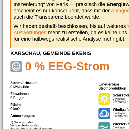
Inszenierung" von Paris — praktisch die
Energie
erscheint es nur konsequent, dass mit der
Anlagen
auch die Transparenz beendet wurde.
Wir haben deshalb beschlossen, bis auf weiteres
Auswertungen
mehr zu erstellen, da es keine uns
für eine halbwegs realistische Analyse mehr gibt.
KARSCHAU, GEMEINDE EKENIS
0 % EEG-Strom
Stromverbrauch:
Erneuerbare
0 MWh/Jahr
Stromproduktion
Einwohner:
Solarstr
0 Bürger
0 Anlagen
0 MW(peak)
Fläche:
0 km2
Windkraft
0 Anlagen
Anmerkungen:
0 MW(peak)
1) Die regionalen
Wasserkr
Verbrauchsdaten sind
0 Anlagen
Schätzungen auf der Basis des