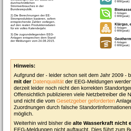
0 MW(peak)
durchschnittlichen
Stromverbrauches in der
Bundesrepublik.
Biomass
0 Anlagen
2) Die Berechnungen der EE-
0 MW(peak)
Stromproduktion basieren, sofern
entsprechende Zahlen vorliegen,
Klärgas, 
auf den realen Produktionsdaten
0 Anlagen
für ein volles Kalenderjahr.
0 MW(peak)
3) Die zugrundeliegenden EEG-
Anlagen entsprechen dem Stand
Geotherm
der Meldungen vom 24.08.2015.
0 Anlagen
0 MW(peak)
Hinweis:
Aufgrund der - leider schon seit dem Jahr 2009 -
mit der
Datenqualität
der EEG-Meldungen werden 
derzeit leider noch nicht den korrekten Standort
Offensichtlich publizieren viele Netzbetreiber die
und nicht die vom
Gesetzgeber geforderten
Anlage
Zuordnungen durch falsche Standortinformationen 
möglich.
Weiterhin wird bisher die
alte Wasserkraft nicht 
EEG-Meldungen nicht auftaucht. Dies führt zum Be