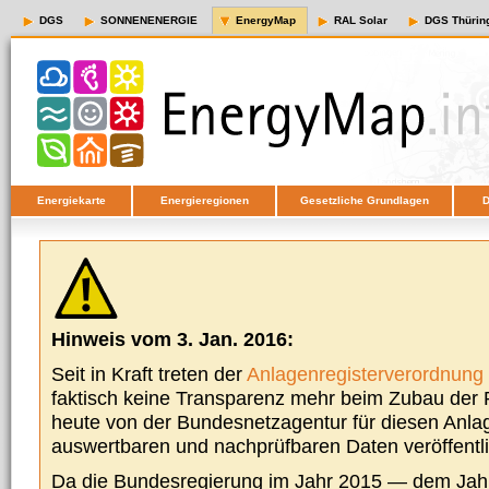
DGS
SONNENENERGIE
EnergyMap
RAL Solar
DGS Thürin
Energiekarte
Energieregionen
Gesetzliche Grundlagen
D
Hinweis vom 3. Jan. 2016:
Seit in Kraft treten der
Anlagenregisterverordnung
faktisch keine Transparenz mehr beim Zubau der P
heute von der Bundesnetzagentur für diesen Anla
auswertbaren und nachprüfbaren Daten veröffentl
Da die Bundesregierung im Jahr 2015 — dem Jah