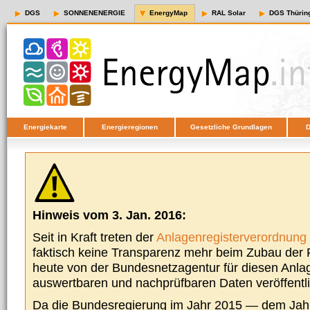
DGS
SONNENENERGIE
EnergyMap
RAL Solar
DGS Thürin
Energiekarte
Energieregionen
Gesetzliche Grundlagen
D
Hinweis vom 3. Jan. 2016:
Seit in Kraft treten der
Anlagenregisterverordnung
faktisch keine Transparenz mehr beim Zubau der P
heute von der Bundesnetzagentur für diesen Anla
auswertbaren und nachprüfbaren Daten veröffentl
Da die Bundesregierung im Jahr 2015 — dem Jah