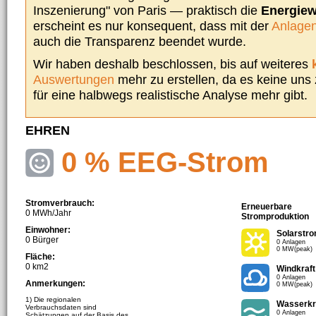
Inszenierung" von Paris — praktisch die
Energie
erscheint es nur konsequent, dass mit der
Anlagen
auch die Transparenz beendet wurde.
Wir haben deshalb beschlossen, bis auf weiteres
Auswertungen
mehr zu erstellen, da es keine uns
für eine halbwegs realistische Analyse mehr gibt.
EHREN
0 % EEG-Strom
Stromverbrauch:
Erneuerbare
0 MWh/Jahr
Stromproduktion
Einwohner:
Solarstr
0 Bürger
0 Anlagen
0 MW(peak)
Fläche:
0 km2
Windkraft
0 Anlagen
Anmerkungen:
0 MW(peak)
1) Die regionalen
Wasserkr
Verbrauchsdaten sind
0 Anlagen
Schätzungen auf der Basis des