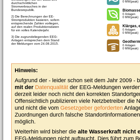
0 MW(peak)
durchschnittlichen
Stromverbrauches in der
Bundesrepublik.
Biomass
0 Anlagen
2) Die Berechnungen der EE-
0 MW(peak)
Stromproduktion basieren, sofern
entsprechende Zahlen vorliegen,
Klärgas, 
auf den realen Produktionsdaten
0 Anlagen
für ein volles Kalenderjahr.
0 MW(peak)
3) Die zugrundeliegenden EEG-
Anlagen entsprechen dem Stand
Geotherm
der Meldungen vom 24.08.2015.
0 Anlagen
0 MW(peak)
Hinweis:
Aufgrund der - leider schon seit dem Jahr 2009 -
mit der
Datenqualität
der EEG-Meldungen werden 
derzeit leider noch nicht den korrekten Standort
Offensichtlich publizieren viele Netzbetreiber die
und nicht die vom
Gesetzgeber geforderten
Anlage
Zuordnungen durch falsche Standortinformationen 
möglich.
Weiterhin wird bisher die
alte Wasserkraft nicht 
EEG-Meldungen nicht auftaucht. Dies führt zum Be