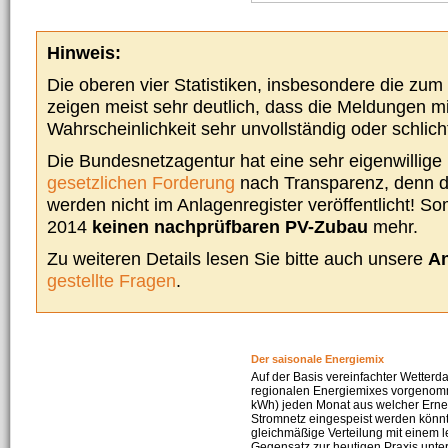
Hinweis:
Die oberen vier Statistiken, insbesondere die zu
zeigen meist sehr deutlich, dass die Meldungen m
Wahrscheinlichkeit sehr unvollständig oder schlich
Die Bundesnetzagentur hat eine sehr eigenwillige I
gesetzlichen Forderung
nach Transparenz, denn d
werden nicht im Anlagenregister veröffentlicht! Som
2014
keinen nachprüfbaren PV-Zubau
mehr.
Zu weiteren Details lesen Sie bitte auch unsere
An
gestellte Fragen
.
Der saisonale Energiemix
Auf der Basis vereinfachter Wetterd
regionalen Energiemixes vorgenomme
kWh) jeden Monat aus welcher Erneu
Stromnetz eingespeist werden könnte
gleichmäßige Verteilung mit einem l
Gegensatz zur heutigen Praxis unters