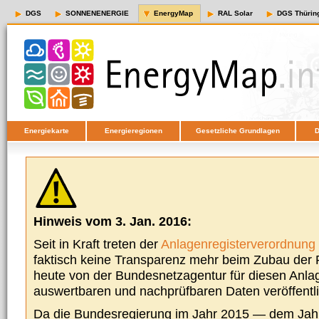
DGS
SONNENENERGIE
EnergyMap
RAL Solar
DGS Thürin
Energiekarte
Energieregionen
Gesetzliche Grundlagen
D
Hinweis vom 3. Jan. 2016:
Seit in Kraft treten der
Anlagenregisterverordnung
faktisch keine Transparenz mehr beim Zubau der P
heute von der Bundesnetzagentur für diesen Anla
auswertbaren und nachprüfbaren Daten veröffentl
Da die Bundesregierung im Jahr 2015 — dem Jah