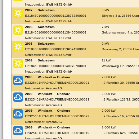
Netzbetreiber: EWE NETZ GmbH
2007
Solarstrom
8 kW
E21846010000000000001138732800001
Börgweg 3 a, 26556 Utar
Netzbetreiber: EWE NETZ GmbH
2008
Solarstrom
7 kW
E21846010000000000001139450500001
Goldensteinsweg 4 a, 26
Netzbetreiber: EWE NETZ GmbH
2008
Solarstrom
9 kW
E21846010000000000001139594200001
Drosselweg 2, 26556 Uta
Netzbetreiber: EWE NETZ GmbH
2008
Solarstrom
11 kW
E21846010000000000001140070700001
Werdenweg 1 b, 26556 U
Netzbetreiber: EWE NETZ GmbH
2009
Windkraft — Onshore
2.000 kW
E2325401HRA0HOLTRIEM1NE0000100021
, 2 Flurstück 39, 26556 Ut
Netzbetreiber: Avacon AG
2009
Windkraft — Onshore
2.000 kW
E2325401HRA0HOLTRIEM1NE0000100023
, 2 Flurstück 129/82, 265
Netzbetreiber: Avacon AG
2009
Windkraft — Onshore
2.000 kW
E2325401HRA0HOLTRIEM1NE0000100022
, 2 Flurstück 16, 26556 Ut
Netzbetreiber: Avacon AG
2009
Windkraft — Onshore
2.000 kW
E2325401HRA0HOLTRIEM1NE0000100019
, 2 Flurstück 62/2, 26556 
Netzbetreiber: Avacon AG