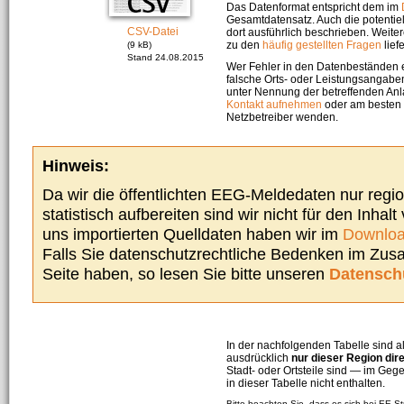
Das Datenformat entspricht dem im
Gesamtdatensatz. Auch die potenti
CSV-Datei
dort ausführlich beschrieben. Weite
zu den
häufig gestellten Fragen
liefe
(9 kB)
Stand 24.08.2015
Wer Fehler in den Datenbeständen e
falsche Orts- oder Leistungsangaben
unter Nennung der betreffenden A
Kontakt aufnehmen
oder am besten s
Netzbetreiber wenden.
Hinweis:
Da wir die öffentlichten EEG-Meldedaten nur regi
statistisch aufbereiten sind wir nicht für den Inhalt
uns importierten Quelldaten haben wir im
Downloa
Falls Sie datenschutzrechtliche Bedenken im Zu
Seite haben, so lesen Sie bitte unseren
Datensch
In der nachfolgenden Tabelle sind a
ausdrücklich
nur dieser Region dir
Stadt- oder Ortsteile sind — im G
in dieser Tabelle nicht enthalten.
Bitte beachten Sie, dass es sich bei EE-