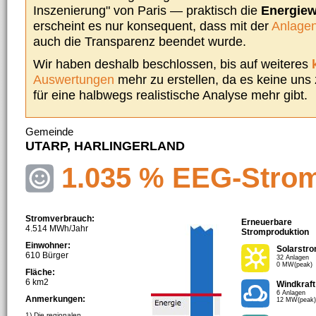
Inszenierung" von Paris — praktisch die
Energie
erscheint es nur konsequent, dass mit der
Anlagen
auch die Transparenz beendet wurde.
Wir haben deshalb beschlossen, bis auf weiteres
Auswertungen
mehr zu erstellen, da es keine uns
für eine halbwegs realistische Analyse mehr gibt.
Gemeinde
UTARP, HARLINGERLAND
1.035 % EEG-Stro
Stromverbrauch:
Erneuerbare
4.514 MWh/Jahr
Stromproduktion
Einwohner:
Solarstr
610 Bürger
32 Anlagen
0 MW(peak)
Fläche:
6 km2
Windkraft
6 Anlagen
Anmerkungen:
12 MW(peak)
1) Die regionalen