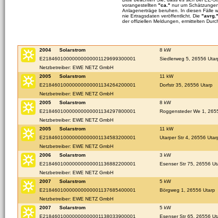
vorangestellten
"ca."
nur um Schätzungen 
Anlagenerträge beruhen. In diesen Fälle 
nie Ertragsdaten veröffentlicht. Die
"avrg.
der offiziellen Meldungen, ermittelten Durc
2004
Solarstrom
8 kW
E21846010000000000001129699300001
Siedlerweg 5, 26556 Utar
Netzbetreiber: EWE NETZ GmbH
2005
Solarstrom
11 kW
E21846010000000000001134264200001
Dorfstr 35, 26556 Utarp
Netzbetreiber: EWE NETZ GmbH
2005
Solarstrom
8 kW
E21846010000000000001134297800001
Roggensteder We 1, 265
Netzbetreiber: EWE NETZ GmbH
2005
Solarstrom
11 kW
E21846010000000000001134583200001
Utarper Str 4, 26556 Utar
Netzbetreiber: EWE NETZ GmbH
2006
Solarstrom
3 kW
E21846010000000000001136882200001
Esenser Str 75, 26556 Ut
Netzbetreiber: EWE NETZ GmbH
2007
Solarstrom
5 kW
E21846010000000000001137685400001
Börgweg 1, 26556 Utarp
Netzbetreiber: EWE NETZ GmbH
2007
Solarstrom
5 kW
E21846010000000000001138033900001
Esenser Str 65, 26556 Ut