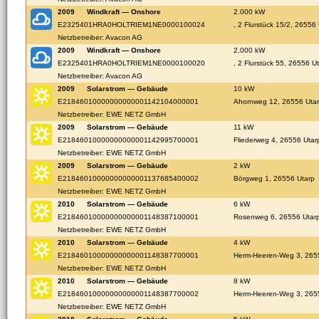
2009
Windkraft — Onshore
2.000 kW
E2325401HRA0HOLTRIEM1NE0000100024
, 2 Flurstück 15/2, 26556 
Netzbetreiber: Avacon AG
2009
Windkraft — Onshore
2.000 kW
E2325401HRA0HOLTRIEM1NE0000100020
, 2 Flurstück 55, 26556 Ut
Netzbetreiber: Avacon AG
2009
Solarstrom — Gebäude
10 kW
E21846010000000000001142104000001
Ahornweg 12, 26556 Uta
Netzbetreiber: EWE NETZ GmbH
2009
Solarstrom — Gebäude
11 kW
E21846010000000000001142995700001
Fliederweg 4, 26556 Utar
Netzbetreiber: EWE NETZ GmbH
2009
Solarstrom — Gebäude
2 kW
E21846010000000000001137685400002
Börgweg 1, 26556 Utarp
Netzbetreiber: EWE NETZ GmbH
2010
Solarstrom — Gebäude
6 kW
E21846010000000000001148387100001
Rosenweg 6, 26556 Utar
Netzbetreiber: EWE NETZ GmbH
2010
Solarstrom — Gebäude
4 kW
E21846010000000000001148387700001
Herm-Heeren-Weg 3, 265
Netzbetreiber: EWE NETZ GmbH
2010
Solarstrom — Gebäude
8 kW
E21846010000000000001148387700002
Herm-Heeren-Weg 3, 265
Netzbetreiber: EWE NETZ GmbH