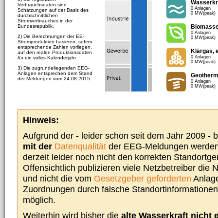
Wasserkr
Verbrauchsdaten sind
0 Anlagen
Schätzungen auf der Basis des
0 MW(peak)
durchschnittlichen
Stromverbrauches in der
Bundesrepublik.
Biomass
0 Anlagen
2) Die Berechnungen der EE-
0 MW(peak)
Stromproduktion basieren, sofern
entsprechende Zahlen vorliegen,
Klärgas, 
auf den realen Produktionsdaten
0 Anlagen
für ein volles Kalenderjahr.
0 MW(peak)
3) Die zugrundeliegenden EEG-
Anlagen entsprechen dem Stand
Geotherm
der Meldungen vom 24.08.2015.
0 Anlagen
0 MW(peak)
Hinweis:
Aufgrund der - leider schon seit dem Jahr 2009 -
mit der
Datenqualität
der EEG-Meldungen werden 
derzeit leider noch nicht den korrekten Standort
Offensichtlich publizieren viele Netzbetreiber die
und nicht die vom
Gesetzgeber geforderten
Anlage
Zuordnungen durch falsche Standortinformationen 
möglich.
Weiterhin wird bisher die
alte Wasserkraft nicht 