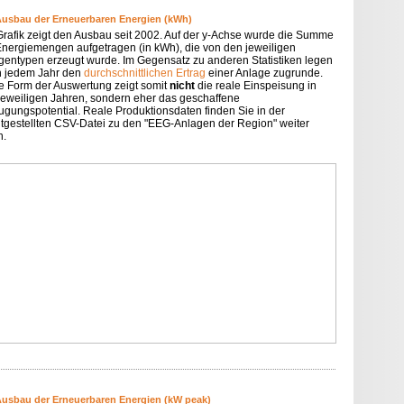
Ausbau der Erneuerbaren Energien (kWh)
Grafik zeigt den Ausbau seit 2002. Auf der y-Achse wurde die Summe
Energiemengen aufgetragen (in kWh), die von den jeweiligen
gentypen erzeugt wurde. Im Gegensatz zu anderen Statistiken legen
in jedem Jahr den
durchschnittlichen Ertrag
einer Anlage zugrunde.
e Form der Auswertung zeigt somit
nicht
die reale Einspeisung in
jeweiligen Jahren, sondern eher das geschaffene
ugungspotential. Reale Produktionsdaten finden Sie in der
itgestellten CSV-Datei zu den "EEG-Anlagen der Region" weiter
n.
Ausbau der Erneuerbaren Energien (kW peak)