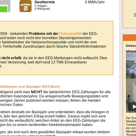
Geothermie
0 MWh/Jahr
0 Anlagen
0 MW(peak)
 2009 - bekannten
Probleme mit der
Datenqualität
der EEG-
eit leider noch nicht den korrekten Standortgemeinden
le Netzbetreiber die Netzanschlusspunkte und nicht die vom
Elektr
. Fehlerhafte Zuordnungen durch falsche Standortinformationen
 nicht erfaßt
, da sie in den EEG-Meldungen nicht auftaucht. Dies
remen Verzerrung, weil dort rund 13 TWh Erneuerbarer
!
Zahlungen zum Basisjahr 2013 (Euro)
folgend sieht man
NICHT
die tatsächlichen EEG-Zahlungen für alle
eführten Kalenderjahre. Da anlagenscharfe Bewegungsdaten erst
 wenigen Jahren publiziert werden müssen, fehlen die meisten
orischen Daten.
wählen deshalb ein Basisjahr und unterstellen, dass die Anlagen in
 Jahr den gleichen Ertrag erzielt hätten. Daraus ergibt sich eine
Die En
sicht die verdeutlicht, welchen Anteil an den EEG-Zahlungen die
Mobilit
gen bis zu einem bestimmten Inbetriebnahmejahr haben.
Treibs
der ein
Mobili
gen, die erst nach dem gewählten Basisjahr erbaut wurden bleiben
"Energ