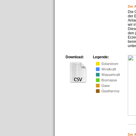
Der 
Die 
der 
Anla
wir 
Dies
den 
Erze
bere
unte
Download:
Legende:
Der 