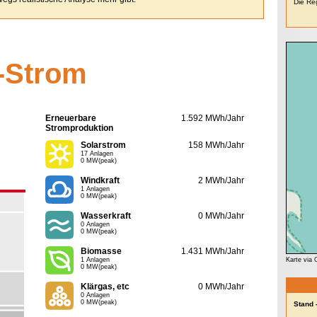
Die Re
-Strom
Erneuerbare
1.592 MWh/Jahr
Stromproduktion
Solarstrom
158 MWh/Jahr
17 Anlagen
0 MW(peak)
Windkraft
2 MWh/Jahr
1 Anlagen
0 MW(peak)
Wasserkraft
0 MWh/Jahr
0 Anlagen
0 MW(peak)
Biomasse
1.431 MWh/Jahr
1 Anlagen
Karte via
0 MW(peak)
Klärgas, etc
0 MWh/Jahr
0 Anlagen
0 MW(peak)
Stand 