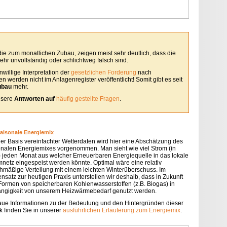
 die zum monatlichen Zubau, zeigen meist sehr deutlich, dass die
hr unvollständig oder schlichtweg falsch sind.
willige Interpretation der
gesetzlichen Forderung
nach
 werden nicht im Anlagenregister veröffentlicht! Somit gibt es seit
ubau
mehr.
unsere
Antworten auf
häufig gestellte Fragen
.
saisonale Energiemix
der Basis vereinfachter Wetterdaten wird hier eine Abschätzung des
onalen Energiemixes vorgenommen. Man sieht wie viel Strom (in
 jeden Monat aus welcher Erneuerbaren Energiequelle in das lokale
mnetz eingespeist werden könnte. Optimal wäre eine relativ
chmäßige Verteilung mit einem leichten Winterüberschuss. Im
nsatz zur heutigen Praxis unterstellen wir deshalb, dass in Zukunft
 Formen von speicherbaren Kohlenwasserstoffen (z.B. Biogas) in
ngigkeit von unserem Heizwärmebedarf genutzt werden.
ue Informationen zu der Bedeutung und den Hintergründen dieser
k finden Sie in unserer
ausführlichen Erläuterung zum Energiemix
.