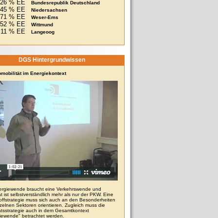
26 % EE
Bundesrepublik Deutschland
45 % EE
Niedersachsen
71 % EE
Weser-Ems
252 % EE
Wittmund
11 % EE
Langeoog
DGS Hintergrundwissen
omobilität im Energiekontext
ergiewende braucht eine Verkehrswende und
ät ist selbstverständlich mehr als nur der PKW. Eine
toffstrategie muss sich auch an den Besonderheiten
zelnen Sektoren orientieren. Zugleich muss die
tätsstrategie auch in dem Gesamtkontext
iewende" betrachtet werden.