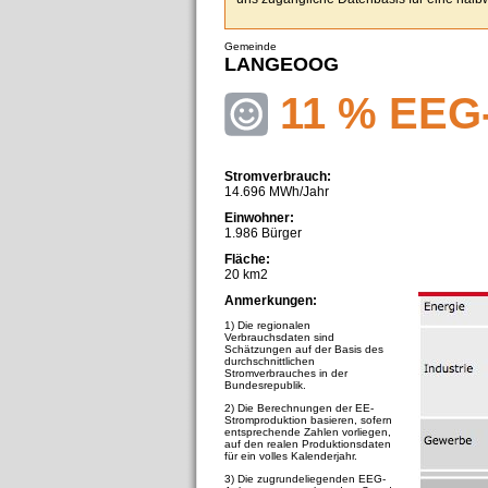
Gemeinde
LANGEOOG
11 % EEG
Stromverbrauch:
14.696 MWh/Jahr
Einwohner:
1.986 Bürger
Fläche:
20 km2
Anmerkungen:
1) Die regionalen
Verbrauchsdaten sind
Schätzungen auf der Basis des
durchschnittlichen
Stromverbrauches in der
Bundesrepublik.
2) Die Berechnungen der EE-
Stromproduktion basieren, sofern
entsprechende Zahlen vorliegen,
auf den realen Produktionsdaten
für ein volles Kalenderjahr.
3) Die zugrundeliegenden EEG-