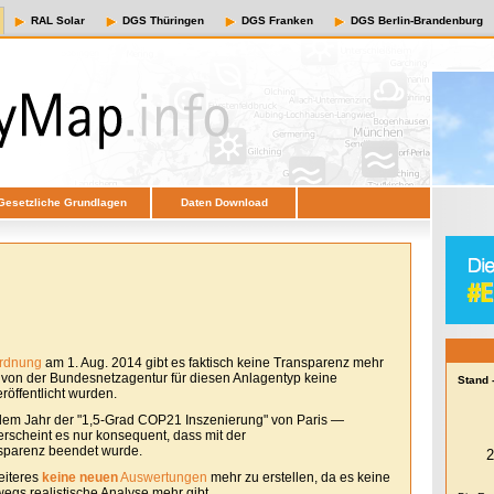
RAL Solar
DGS Thüringen
DGS Franken
DGS Berlin-Brandenburg
Gesetzliche Grundlagen
Daten Download
ordnung
am 1. Aug. 2014 gibt es faktisch keine Transparenz mehr
e von der Bundesnetzagentur für diesen Anlagentyp keine
Stand 
öffentlicht wurden.
em Jahr der "1,5-Grad COP21 Inszenierung" von Paris —
erscheint es nur konsequent, dass mit der
sparenz beendet wurde.
eiteres
keine neuen
Auswertungen
mehr zu erstellen, da es keine
egs realistische Analyse mehr gibt.