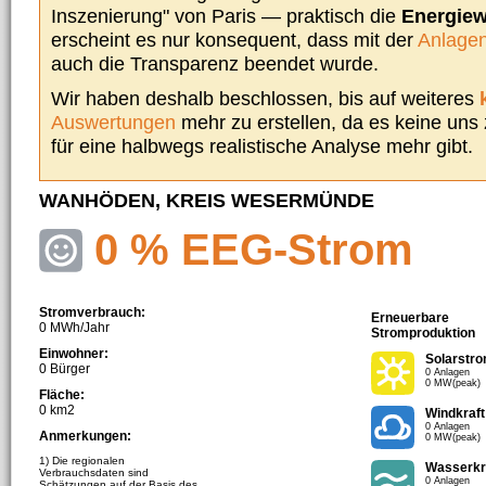
Inszenierung" von Paris — praktisch die
Energie
erscheint es nur konsequent, dass mit der
Anlagen
auch die Transparenz beendet wurde.
Wir haben deshalb beschlossen, bis auf weiteres
Auswertungen
mehr zu erstellen, da es keine uns
für eine halbwegs realistische Analyse mehr gibt.
WANHÖDEN, KREIS WESERMÜNDE
0 % EEG-Strom
Stromverbrauch:
Erneuerbare
0 MWh/Jahr
Stromproduktion
Einwohner:
Solarstr
0 Bürger
0 Anlagen
0 MW(peak)
Fläche:
0 km2
Windkraft
0 Anlagen
Anmerkungen:
0 MW(peak)
1) Die regionalen
Wasserkr
Verbrauchsdaten sind
0 Anlagen
Schätzungen auf der Basis des