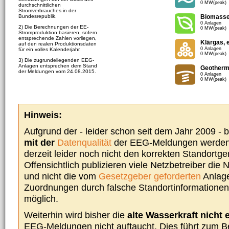
0 MW(peak)
durchschnittlichen
Stromverbrauches in der
Bundesrepublik.
Biomass
0 Anlagen
2) Die Berechnungen der EE-
0 MW(peak)
Stromproduktion basieren, sofern
entsprechende Zahlen vorliegen,
Klärgas, 
auf den realen Produktionsdaten
0 Anlagen
für ein volles Kalenderjahr.
0 MW(peak)
3) Die zugrundeliegenden EEG-
Anlagen entsprechen dem Stand
Geotherm
der Meldungen vom 24.08.2015.
0 Anlagen
0 MW(peak)
Hinweis:
Aufgrund der - leider schon seit dem Jahr 2009 -
mit der
Datenqualität
der EEG-Meldungen werden 
derzeit leider noch nicht den korrekten Standort
Offensichtlich publizieren viele Netzbetreiber die
und nicht die vom
Gesetzgeber geforderten
Anlage
Zuordnungen durch falsche Standortinformationen 
möglich.
Weiterhin wird bisher die
alte Wasserkraft nicht 
EEG-Meldungen nicht auftaucht. Dies führt zum Be