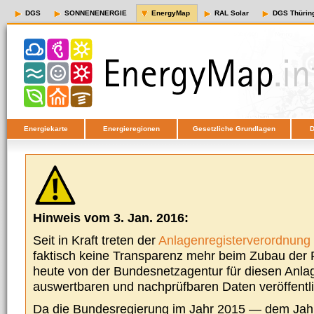
DGS
SONNENENERGIE
EnergyMap
RAL Solar
DGS Thürin
Energiekarte
Energieregionen
Gesetzliche Grundlagen
D
Hinweis vom 3. Jan. 2016:
Seit in Kraft treten der
Anlagenregisterverordnung
faktisch keine Transparenz mehr beim Zubau der P
heute von der Bundesnetzagentur für diesen Anla
auswertbaren und nachprüfbaren Daten veröffentl
Da die Bundesregierung im Jahr 2015 — dem Jah