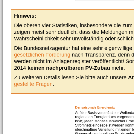
Hinweis:
Die oberen vier Statistiken, insbesondere die zu
zeigen meist sehr deutlich, dass die Meldungen m
Wahrscheinlichkeit sehr unvollständig oder schlich
Die Bundesnetzagentur hat eine sehr eigenwillige I
gesetzlichen Forderung
nach Transparenz, denn d
werden nicht im Anlagenregister veröffentlicht! Som
2014
keinen nachprüfbaren PV-Zubau
mehr.
Zu weiteren Details lesen Sie bitte auch unsere
An
gestellte Fragen
.
Der saisonale Energiemix
Auf der Basis vereinfachter Wetterd
regionalen Energiemixes vorgenomme
kWh) jeden Monat aus welcher Erneu
Stromnetz eingespeist werden könnte
gleichmäßige Verteilung mit einem l
Gegensatz zur heutigen Praxis unters