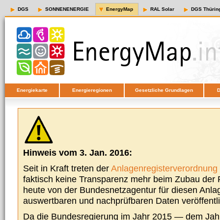
DGS
SONNENENERGIE
EnergyMap
RAL Solar
DGS Thürin
Energiekarte
Energieregionen
Gesetzliche Grundlagen
D
Hinweis vom 3. Jan. 2016:
Seit in Kraft treten der
Anlagenregisterverordnung
faktisch keine Transparenz mehr beim Zubau der P
heute von der Bundesnetzagentur für diesen Anla
auswertbaren und nachprüfbaren Daten veröffentl
Da die Bundesregierung im Jahr 2015 — dem Jah