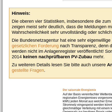
Hinweis:
Die oberen vier Statistiken, insbesondere die zu
zeigen meist sehr deutlich, dass die Meldungen m
Wahrscheinlichkeit sehr unvollständig oder schlich
Die Bundesnetzagentur hat eine sehr eigenwillige I
gesetzlichen Forderung
nach Transparenz, denn d
werden nicht im Anlagenregister veröffentlicht! Som
2014
keinen nachprüfbaren PV-Zubau
mehr.
Zu weiteren Details lesen Sie bitte auch unsere
An
gestellte Fragen
.
Der saisonale Energiemix
Auf der Basis vereinfachter Wetterd
regionalen Energiemixes vorgenomme
kWh) jeden Monat aus welcher Erneu
Stromnetz eingespeist werden könnte
gleichmäßige Verteilung mit einem l
Gegensatz zur heutigen Praxis unters