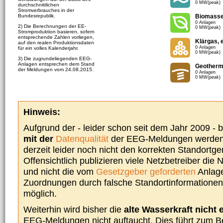
0 MW(peak)
durchschnittlichen
Stromverbrauches in der
Bundesrepublik.
Biomass
0 Anlagen
2) Die Berechnungen der EE-
0 MW(peak)
Stromproduktion basieren, sofern
entsprechende Zahlen vorliegen,
Klärgas, 
auf den realen Produktionsdaten
0 Anlagen
für ein volles Kalenderjahr.
0 MW(peak)
3) Die zugrundeliegenden EEG-
Anlagen entsprechen dem Stand
Geotherm
der Meldungen vom 24.08.2015.
0 Anlagen
0 MW(peak)
Hinweis:
Aufgrund der - leider schon seit dem Jahr 2009 -
mit der
Datenqualität
der EEG-Meldungen werden 
derzeit leider noch nicht den korrekten Standort
Offensichtlich publizieren viele Netzbetreiber die
und nicht die vom
Gesetzgeber geforderten
Anlage
Zuordnungen durch falsche Standortinformationen 
möglich.
Weiterhin wird bisher die
alte Wasserkraft nicht 
EEG-Meldungen nicht auftaucht. Dies führt zum Be