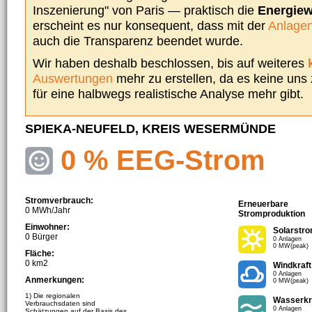
Inszenierung" von Paris — praktisch die
Energie
erscheint es nur konsequent, dass mit der
Anlagen
auch die Transparenz beendet wurde.
Wir haben deshalb beschlossen, bis auf weiteres
Auswertungen
mehr zu erstellen, da es keine uns
für eine halbwegs realistische Analyse mehr gibt.
SPIEKA-NEUFELD, KREIS WESERMÜNDE
0 % EEG-Strom
Stromverbrauch:
Erneuerbare
0 MWh/Jahr
Stromproduktion
Einwohner:
Solarstr
0 Bürger
0 Anlagen
0 MW(peak)
Fläche:
0 km2
Windkraft
0 Anlagen
Anmerkungen:
0 MW(peak)
1) Die regionalen
Wasserkr
Verbrauchsdaten sind
0 Anlagen
Schätzungen auf der Basis des