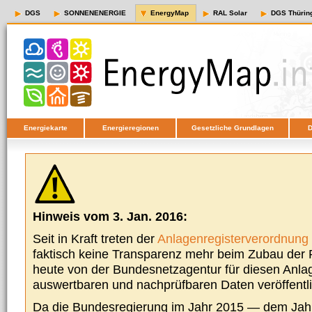
DGS
SONNENENERGIE
EnergyMap
RAL Solar
DGS Thürin
Energiekarte
Energieregionen
Gesetzliche Grundlagen
D
Hinweis vom 3. Jan. 2016:
Seit in Kraft treten der
Anlagenregisterverordnung
faktisch keine Transparenz mehr beim Zubau der P
heute von der Bundesnetzagentur für diesen Anla
auswertbaren und nachprüfbaren Daten veröffentl
Da die Bundesregierung im Jahr 2015 — dem Jah