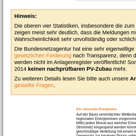
Hinweis:
Die oberen vier Statistiken, insbesondere die zu
zeigen meist sehr deutlich, dass die Meldungen m
Wahrscheinlichkeit sehr unvollständig oder schlich
Die Bundesnetzagentur hat eine sehr eigenwillige I
gesetzlichen Forderung
nach Transparenz, denn d
werden nicht im Anlagenregister veröffentlicht! Som
2014
keinen nachprüfbaren PV-Zubau
mehr.
Zu weiteren Details lesen Sie bitte auch unsere
An
gestellte Fragen
.
Der saisonale Energiemix
Auf der Basis vereinfachter Wetterd
regionalen Energiemixes vorgenomme
kWh) jeden Monat aus welcher Erneu
Stromnetz eingespeist werden könnte
gleichmäßige Verteilung mit einem l
Gegensatz zur heutigen Praxis unters