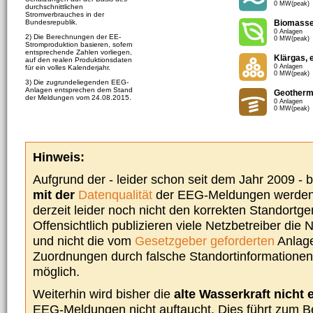
0 MW(peak)
durchschnittlichen
Stromverbrauches in der
Bundesrepublik.
Biomass
0 Anlagen
2) Die Berechnungen der EE-
0 MW(peak)
Stromproduktion basieren, sofern
entsprechende Zahlen vorliegen,
Klärgas, 
auf den realen Produktionsdaten
0 Anlagen
für ein volles Kalenderjahr.
0 MW(peak)
3) Die zugrundeliegenden EEG-
Anlagen entsprechen dem Stand
Geotherm
der Meldungen vom 24.08.2015.
0 Anlagen
0 MW(peak)
Hinweis:
Aufgrund der - leider schon seit dem Jahr 2009 -
mit der
Datenqualität
der EEG-Meldungen werden 
derzeit leider noch nicht den korrekten Standort
Offensichtlich publizieren viele Netzbetreiber die
und nicht die vom
Gesetzgeber geforderten
Anlage
Zuordnungen durch falsche Standortinformationen 
möglich.
Weiterhin wird bisher die
alte Wasserkraft nicht 
EEG-Meldungen nicht auftaucht. Dies führt zum Be