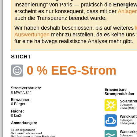
Inszenierung" von Paris — praktisch die
Energie
erscheint es nur konsequent, dass mit der
Anlagen
auch die Transparenz beendet wurde.
Wir haben deshalb beschlossen, bis auf weiteres
Auswertungen
mehr zu erstellen, da es keine uns
für eine halbwegs realistische Analyse mehr gibt.
STICHT
0 % EEG-Strom
Stromverbrauch:
Erneuerbare
0 MWh/Jahr
Stromproduktion
Einwohner:
Solarstr
0 Bürger
0 Anlagen
0 MW(peak)
Fläche:
0 km2
Windkraft
0 Anlagen
Anmerkungen:
0 MW(peak)
1) Die regionalen
Wasserkr
Verbrauchsdaten sind
0 Anlagen
Schätzungen auf der Basis des