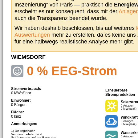
Inszenierung" von Paris — praktisch die
Energie
erscheint es nur konsequent, dass mit der
Anlagen
auch die Transparenz beendet wurde.
Wir haben deshalb beschlossen, bis auf weiteres
Auswertungen
mehr zu erstellen, da es keine uns
für eine halbwegs realistische Analyse mehr gibt.
WIEMSDORF
0 % EEG-Strom
Stromverbrauch:
Erneuerbare
0 MWh/Jahr
Stromproduktion
Einwohner:
Solarstr
0 Bürger
0 Anlagen
0 MW(peak)
Fläche:
0 km2
Windkraft
0 Anlagen
Anmerkungen:
0 MW(peak)
1) Die regionalen
Wasserkr
Verbrauchsdaten sind
0 Anlagen
Schätzungen auf der Basis des