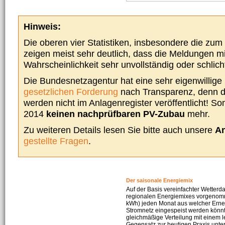
Hinweis:
Die oberen vier Statistiken, insbesondere die zu
zeigen meist sehr deutlich, dass die Meldungen m
Wahrscheinlichkeit sehr unvollständig oder schlich
Die Bundesnetzagentur hat eine sehr eigenwillige I
gesetzlichen Forderung
nach Transparenz, denn d
werden nicht im Anlagenregister veröffentlicht! Som
2014
keinen nachprüfbaren PV-Zubau
mehr.
Zu weiteren Details lesen Sie bitte auch unsere
An
gestellte Fragen
.
Der saisonale Energiemix
Auf der Basis vereinfachter Wetterd
regionalen Energiemixes vorgenomme
kWh) jeden Monat aus welcher Erneu
Stromnetz eingespeist werden könnte
gleichmäßige Verteilung mit einem l
Gegensatz zur heutigen Praxis unters