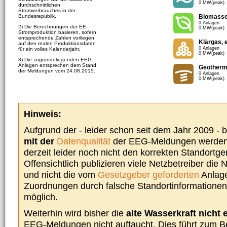
0 MW(peak)
durchschnittlichen
Stromverbrauches in der
Bundesrepublik.
Biomass
0 Anlagen
2) Die Berechnungen der EE-
0 MW(peak)
Stromproduktion basieren, sofern
entsprechende Zahlen vorliegen,
Klärgas, 
auf den realen Produktionsdaten
0 Anlagen
für ein volles Kalenderjahr.
0 MW(peak)
3) Die zugrundeliegenden EEG-
Anlagen entsprechen dem Stand
Geotherm
der Meldungen vom 24.08.2015.
0 Anlagen
0 MW(peak)
Hinweis:
Aufgrund der - leider schon seit dem Jahr 2009 -
mit der
Datenqualität
der EEG-Meldungen werden 
derzeit leider noch nicht den korrekten Standort
Offensichtlich publizieren viele Netzbetreiber die
und nicht die vom
Gesetzgeber geforderten
Anlage
Zuordnungen durch falsche Standortinformationen 
möglich.
Weiterhin wird bisher die
alte Wasserkraft nicht 
EEG-Meldungen nicht auftaucht. Dies führt zum Be