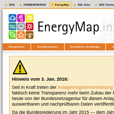
DGS
SONNENENERGIE
EnergyMap
RAL Solar
DGS Thürin
Energiekarte
Energieregionen
Gesetzliche Grundlagen
D
Hinweis vom 3. Jan. 2016:
Seit in Kraft treten der
Anlagenregisterverordnung
faktisch keine Transparenz mehr beim Zubau der P
heute von der Bundesnetzagentur für diesen Anla
auswertbaren und nachprüfbaren Daten veröffentl
Da die Bundesregierung im Jahr 2015 — dem Jah