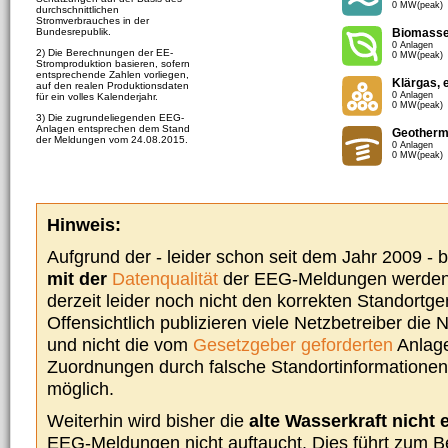
0 MW(peak)
durchschnittlichen
Stromverbrauches in der
Bundesrepublik.
Biomass
0 Anlagen
2) Die Berechnungen der EE-
0 MW(peak)
Stromproduktion basieren, sofern
entsprechende Zahlen vorliegen,
Klärgas, 
auf den realen Produktionsdaten
0 Anlagen
für ein volles Kalenderjahr.
0 MW(peak)
3) Die zugrundeliegenden EEG-
Anlagen entsprechen dem Stand
Geotherm
der Meldungen vom 24.08.2015.
0 Anlagen
0 MW(peak)
Hinweis:
Aufgrund der - leider schon seit dem Jahr 2009 -
mit der
Datenqualität
der EEG-Meldungen werden 
derzeit leider noch nicht den korrekten Standort
Offensichtlich publizieren viele Netzbetreiber die
und nicht die vom
Gesetzgeber geforderten
Anlage
Zuordnungen durch falsche Standortinformationen 
möglich.
Weiterhin wird bisher die
alte Wasserkraft nicht 
EEG-Meldungen nicht auftaucht. Dies führt zum Be