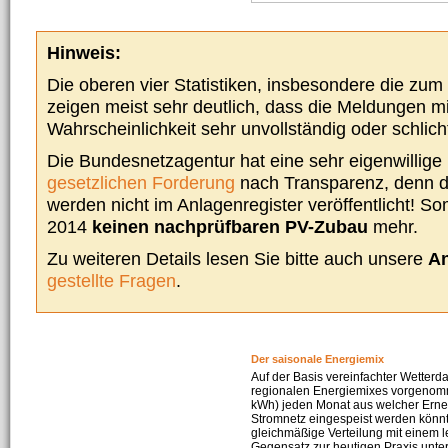
Hinweis:
Die oberen vier Statistiken, insbesondere die zu
zeigen meist sehr deutlich, dass die Meldungen m
Wahrscheinlichkeit sehr unvollständig oder schlich
Die Bundesnetzagentur hat eine sehr eigenwillige I
gesetzlichen Forderung
nach Transparenz, denn d
werden nicht im Anlagenregister veröffentlicht! Som
2014
keinen nachprüfbaren PV-Zubau
mehr.
Zu weiteren Details lesen Sie bitte auch unsere
An
gestellte Fragen
.
Der saisonale Energiemix
Auf der Basis vereinfachter Wetterd
regionalen Energiemixes vorgenomme
kWh) jeden Monat aus welcher Erneu
Stromnetz eingespeist werden könnte
gleichmäßige Verteilung mit einem l
Gegensatz zur heutigen Praxis unters