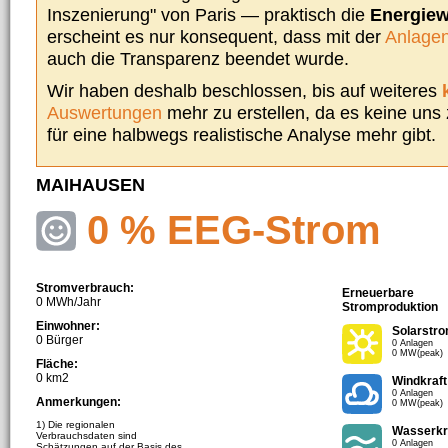
Inszenierung" von Paris — praktisch die
Energie
erscheint es nur konsequent, dass mit der
Anlagen
auch die Transparenz beendet wurde.
Wir haben deshalb beschlossen, bis auf weiteres
Auswertungen
mehr zu erstellen, da es keine uns
für eine halbwegs realistische Analyse mehr gibt.
MAIHAUSEN
0 % EEG-Strom
Stromverbrauch:
Erneuerbare
0 MWh/Jahr
Stromproduktion
Einwohner:
Solarstr
0 Bürger
0 Anlagen
0 MW(peak)
Fläche:
0 km2
Windkraft
0 Anlagen
Anmerkungen:
0 MW(peak)
1) Die regionalen
Wasserkr
Verbrauchsdaten sind
0 Anlagen
Schätzungen auf der Basis des