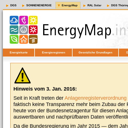
DGS
SONNENENERGIE
EnergyMap
RAL Solar
DGS Thürin
Energiekarte
Energieregionen
Gesetzliche Grundlagen
D
Hinweis vom 3. Jan. 2016:
Seit in Kraft treten der
Anlagenregisterverordnung
faktisch keine Transparenz mehr beim Zubau der P
heute von der Bundesnetzagentur für diesen Anla
auswertbaren und nachprüfbaren Daten veröffentl
Da die Bundesregierung im Jahr 2015 — dem Jah