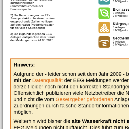
0 MW(peak)
durchschnittlichen
Stromverbrauches in der
Bundesrepublik.
Biomass
0 Anlagen
2) Die Berechnungen der EE-
0 MW(peak)
Stromproduktion basieren, sofern
entsprechende Zahlen vorliegen,
Klärgas, 
auf den realen Produktionsdaten
0 Anlagen
für ein volles Kalenderjahr.
0 MW(peak)
3) Die zugrundeliegenden EEG-
Anlagen entsprechen dem Stand
Geotherm
der Meldungen vom 24.08.2015.
0 Anlagen
0 MW(peak)
Hinweis:
Aufgrund der - leider schon seit dem Jahr 2009 -
mit der
Datenqualität
der EEG-Meldungen werden 
derzeit leider noch nicht den korrekten Standort
Offensichtlich publizieren viele Netzbetreiber die
und nicht die vom
Gesetzgeber geforderten
Anlage
Zuordnungen durch falsche Standortinformationen 
möglich.
Weiterhin wird bisher die
alte Wasserkraft nicht 
EEG-Meldungen nicht auftaucht. Dies führt zum Be