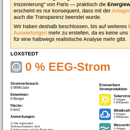
Inszenierung" von Paris — praktisch die
Energie
erscheint es nur konsequent, dass mit der
Anlagen
auch die Transparenz beendet wurde.
Wir haben deshalb beschlossen, bis auf weiteres
Auswertungen
mehr zu erstellen, da es keine uns
für eine halbwegs realistische Analyse mehr gibt.
LOXSTEDT
0 % EEG-Strom
Stromverbrauch:
Erneuerbare
0 MWh/Jahr
Stromproduktion
Einwohner:
Solarstr
0 Bürger
0 Anlagen
0 MW(peak)
Fläche:
0 km2
Windkraft
0 Anlagen
Anmerkungen:
0 MW(peak)
1) Die regionalen
Wasserkr
Verbrauchsdaten sind
0 Anlagen
Schätzungen auf der Basis des