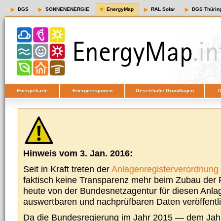
DGS
SONNENENERGIE
EnergyMap
RAL Solar
DGS Thürin
Energiekarte
Energieregionen
Gesetzliche Grundlagen
D
Hinweis vom 3. Jan. 2016:
Seit in Kraft treten der
Anlagenregisterverordnung
faktisch keine Transparenz mehr beim Zubau der P
heute von der Bundesnetzagentur für diesen Anla
auswertbaren und nachprüfbaren Daten veröffentl
Da die Bundesregierung im Jahr 2015 — dem Jah