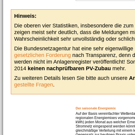
Hinweis:
Die oberen vier Statistiken, insbesondere die zu
zeigen meist sehr deutlich, dass die Meldungen m
Wahrscheinlichkeit sehr unvollständig oder schlich
Die Bundesnetzagentur hat eine sehr eigenwillige I
gesetzlichen Forderung
nach Transparenz, denn d
werden nicht im Anlagenregister veröffentlicht! Som
2014
keinen nachprüfbaren PV-Zubau
mehr.
Zu weiteren Details lesen Sie bitte auch unsere
An
gestellte Fragen
.
Der saisonale Energiemix
Auf der Basis vereinfachter Wetterd
regionalen Energiemixes vorgenomme
kWh) jeden Monat aus welcher Erneu
Stromnetz eingespeist werden könnte
gleichmäßige Verteilung mit einem l
Gegensatz zur heutigen Praxis unters