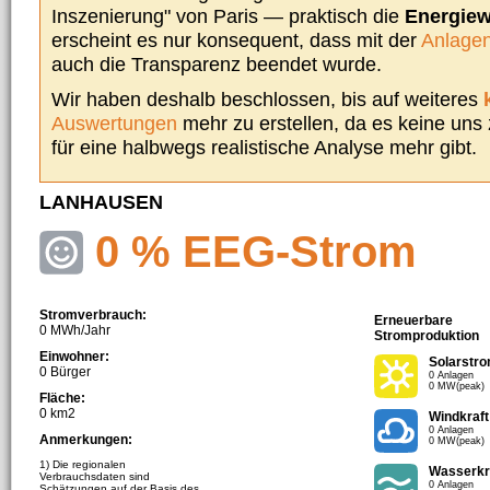
Inszenierung" von Paris — praktisch die
Energie
erscheint es nur konsequent, dass mit der
Anlagen
auch die Transparenz beendet wurde.
Wir haben deshalb beschlossen, bis auf weiteres
Auswertungen
mehr zu erstellen, da es keine uns
für eine halbwegs realistische Analyse mehr gibt.
LANHAUSEN
0 % EEG-Strom
Stromverbrauch:
Erneuerbare
0 MWh/Jahr
Stromproduktion
Einwohner:
Solarstr
0 Bürger
0 Anlagen
0 MW(peak)
Fläche:
0 km2
Windkraft
0 Anlagen
Anmerkungen:
0 MW(peak)
1) Die regionalen
Wasserkr
Verbrauchsdaten sind
0 Anlagen
Schätzungen auf der Basis des