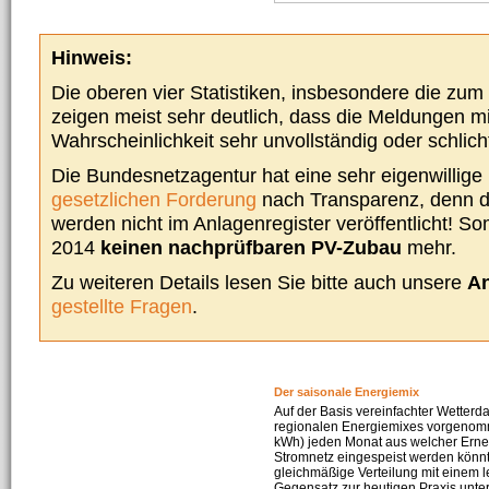
Hinweis:
Die oberen vier Statistiken, insbesondere die zu
zeigen meist sehr deutlich, dass die Meldungen m
Wahrscheinlichkeit sehr unvollständig oder schlich
Die Bundesnetzagentur hat eine sehr eigenwillige I
gesetzlichen Forderung
nach Transparenz, denn d
werden nicht im Anlagenregister veröffentlicht! Som
2014
keinen nachprüfbaren PV-Zubau
mehr.
Zu weiteren Details lesen Sie bitte auch unsere
An
gestellte Fragen
.
Der saisonale Energiemix
Auf der Basis vereinfachter Wetterd
regionalen Energiemixes vorgenomme
kWh) jeden Monat aus welcher Erneu
Stromnetz eingespeist werden könnte
gleichmäßige Verteilung mit einem l
Gegensatz zur heutigen Praxis unters