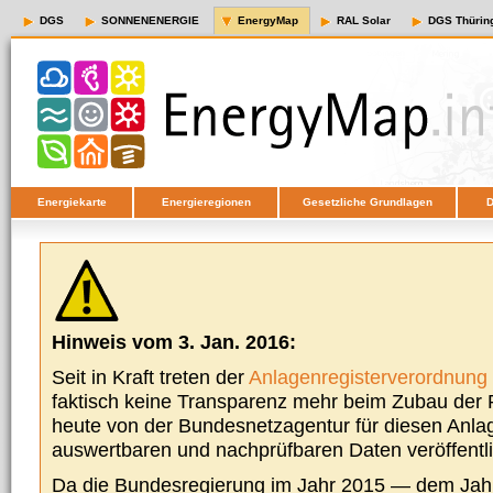
DGS
SONNENENERGIE
EnergyMap
RAL Solar
DGS Thürin
Energiekarte
Energieregionen
Gesetzliche Grundlagen
D
Hinweis vom 3. Jan. 2016:
Seit in Kraft treten der
Anlagenregisterverordnung
faktisch keine Transparenz mehr beim Zubau der P
heute von der Bundesnetzagentur für diesen Anla
auswertbaren und nachprüfbaren Daten veröffentl
Da die Bundesregierung im Jahr 2015 — dem Jah