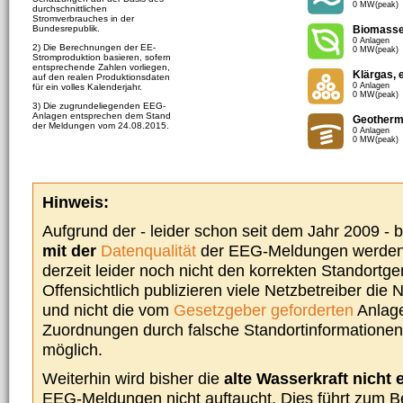
0 MW(peak)
durchschnittlichen
Stromverbrauches in der
Bundesrepublik.
Biomass
0 Anlagen
2) Die Berechnungen der EE-
0 MW(peak)
Stromproduktion basieren, sofern
entsprechende Zahlen vorliegen,
Klärgas, 
auf den realen Produktionsdaten
0 Anlagen
für ein volles Kalenderjahr.
0 MW(peak)
3) Die zugrundeliegenden EEG-
Anlagen entsprechen dem Stand
Geotherm
der Meldungen vom 24.08.2015.
0 Anlagen
0 MW(peak)
Hinweis:
Aufgrund der - leider schon seit dem Jahr 2009 -
mit der
Datenqualität
der EEG-Meldungen werden 
derzeit leider noch nicht den korrekten Standort
Offensichtlich publizieren viele Netzbetreiber die
und nicht die vom
Gesetzgeber geforderten
Anlage
Zuordnungen durch falsche Standortinformationen 
möglich.
Weiterhin wird bisher die
alte Wasserkraft nicht 
EEG-Meldungen nicht auftaucht. Dies führt zum Be