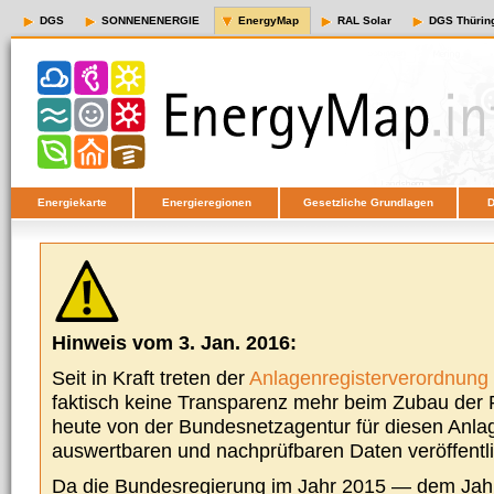
DGS
SONNENENERGIE
EnergyMap
RAL Solar
DGS Thürin
Energiekarte
Energieregionen
Gesetzliche Grundlagen
D
Hinweis vom 3. Jan. 2016:
Seit in Kraft treten der
Anlagenregisterverordnung
faktisch keine Transparenz mehr beim Zubau der P
heute von der Bundesnetzagentur für diesen Anla
auswertbaren und nachprüfbaren Daten veröffentl
Da die Bundesregierung im Jahr 2015 — dem Jah