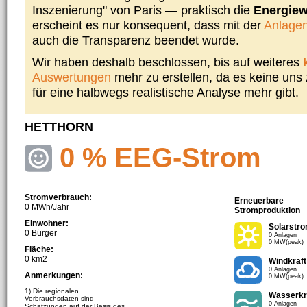
Inszenierung" von Paris — praktisch die
Energie
erscheint es nur konsequent, dass mit der
Anlagen
auch die Transparenz beendet wurde.
Wir haben deshalb beschlossen, bis auf weiteres
Auswertungen
mehr zu erstellen, da es keine uns
für eine halbwegs realistische Analyse mehr gibt.
HETTHORN
0 % EEG-Strom
Stromverbrauch:
Erneuerbare
0 MWh/Jahr
Stromproduktion
Einwohner:
Solarstr
0 Bürger
0 Anlagen
0 MW(peak)
Fläche:
0 km2
Windkraft
0 Anlagen
Anmerkungen:
0 MW(peak)
1) Die regionalen
Wasserkr
Verbrauchsdaten sind
0 Anlagen
Schätzungen auf der Basis des