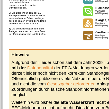
0 MW(peak)
durchschnittlichen
Stromverbrauches in der
Bundesrepublik.
Biomass
0 Anlagen
2) Die Berechnungen der EE-
0 MW(peak)
Stromproduktion basieren, sofern
entsprechende Zahlen vorliegen,
Klärgas, 
auf den realen Produktionsdaten
0 Anlagen
für ein volles Kalenderjahr.
0 MW(peak)
3) Die zugrundeliegenden EEG-
Anlagen entsprechen dem Stand
Geotherm
der Meldungen vom 24.08.2015.
0 Anlagen
0 MW(peak)
Hinweis:
Aufgrund der - leider schon seit dem Jahr 2009 -
mit der
Datenqualität
der EEG-Meldungen werden 
derzeit leider noch nicht den korrekten Standort
Offensichtlich publizieren viele Netzbetreiber die
und nicht die vom
Gesetzgeber geforderten
Anlage
Zuordnungen durch falsche Standortinformationen 
möglich.
Weiterhin wird bisher die
alte Wasserkraft nicht 
EEG-Meldungen nicht auftaucht. Dies führt zum Be