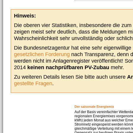
Hinweis:
Die oberen vier Statistiken, insbesondere die zu
zeigen meist sehr deutlich, dass die Meldungen m
Wahrscheinlichkeit sehr unvollständig oder schlich
Die Bundesnetzagentur hat eine sehr eigenwillige I
gesetzlichen Forderung
nach Transparenz, denn d
werden nicht im Anlagenregister veröffentlicht! Som
2014
keinen nachprüfbaren PV-Zubau
mehr.
Zu weiteren Details lesen Sie bitte auch unsere
An
gestellte Fragen
.
Der saisonale Energiemix
Auf der Basis vereinfachter Wetterd
regionalen Energiemixes vorgenomme
kWh) jeden Monat aus welcher Erneu
Stromnetz eingespeist werden könnte
gleichmäßige Verteilung mit einem l
Gegensatz zur heutigen Praxis unters