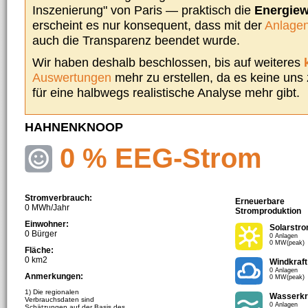
Inszenierung" von Paris — praktisch die
Energie
erscheint es nur konsequent, dass mit der
Anlagen
auch die Transparenz beendet wurde.
Wir haben deshalb beschlossen, bis auf weiteres
Auswertungen
mehr zu erstellen, da es keine uns
für eine halbwegs realistische Analyse mehr gibt.
HAHNENKNOOP
0 % EEG-Strom
Stromverbrauch:
Erneuerbare
0 MWh/Jahr
Stromproduktion
Einwohner:
Solarstr
0 Bürger
0 Anlagen
0 MW(peak)
Fläche:
0 km2
Windkraft
0 Anlagen
Anmerkungen:
0 MW(peak)
1) Die regionalen
Wasserkr
Verbrauchsdaten sind
0 Anlagen
Schätzungen auf der Basis des