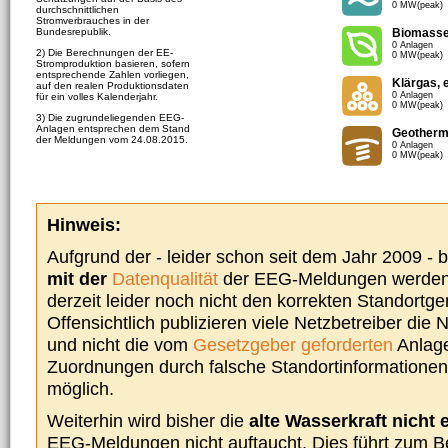
0 MW(peak)
durchschnittlichen
Stromverbrauches in der
Bundesrepublik.
Biomass
0 Anlagen
2) Die Berechnungen der EE-
0 MW(peak)
Stromproduktion basieren, sofern
entsprechende Zahlen vorliegen,
Klärgas, 
auf den realen Produktionsdaten
0 Anlagen
für ein volles Kalenderjahr.
0 MW(peak)
3) Die zugrundeliegenden EEG-
Anlagen entsprechen dem Stand
Geotherm
der Meldungen vom 24.08.2015.
0 Anlagen
0 MW(peak)
Hinweis:
Aufgrund der - leider schon seit dem Jahr 2009 -
mit der
Datenqualität
der EEG-Meldungen werden 
derzeit leider noch nicht den korrekten Standort
Offensichtlich publizieren viele Netzbetreiber die
und nicht die vom
Gesetzgeber geforderten
Anlage
Zuordnungen durch falsche Standortinformationen 
möglich.
Weiterhin wird bisher die
alte Wasserkraft nicht 
EEG-Meldungen nicht auftaucht. Dies führt zum Be