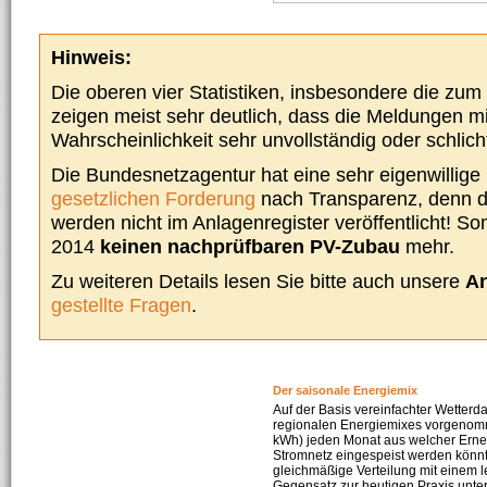
Hinweis:
Die oberen vier Statistiken, insbesondere die zu
zeigen meist sehr deutlich, dass die Meldungen m
Wahrscheinlichkeit sehr unvollständig oder schlich
Die Bundesnetzagentur hat eine sehr eigenwillige I
gesetzlichen Forderung
nach Transparenz, denn d
werden nicht im Anlagenregister veröffentlicht! Som
2014
keinen nachprüfbaren PV-Zubau
mehr.
Zu weiteren Details lesen Sie bitte auch unsere
An
gestellte Fragen
.
Der saisonale Energiemix
Auf der Basis vereinfachter Wetterd
regionalen Energiemixes vorgenomme
kWh) jeden Monat aus welcher Erneu
Stromnetz eingespeist werden könnte
gleichmäßige Verteilung mit einem l
Gegensatz zur heutigen Praxis unters