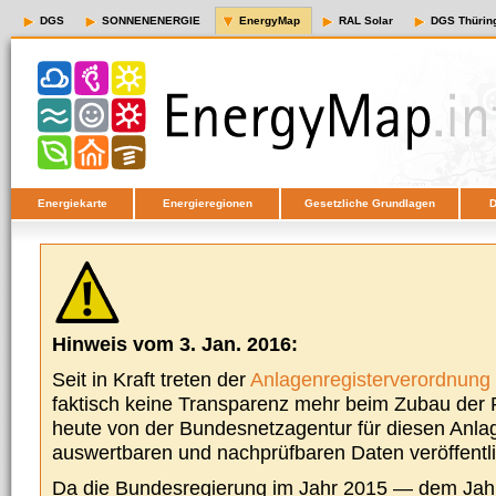
DGS
SONNENENERGIE
EnergyMap
RAL Solar
DGS Thürin
Energiekarte
Energieregionen
Gesetzliche Grundlagen
D
Hinweis vom 3. Jan. 2016:
Seit in Kraft treten der
Anlagenregisterverordnung
faktisch keine Transparenz mehr beim Zubau der P
heute von der Bundesnetzagentur für diesen Anla
auswertbaren und nachprüfbaren Daten veröffentl
Da die Bundesregierung im Jahr 2015 — dem Jah