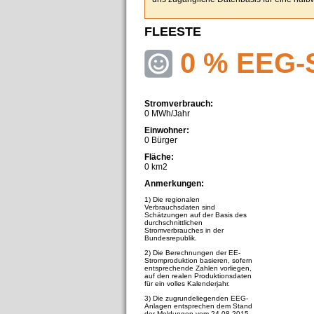
FLEESTE
0 % EEG-
Stromverbrauch:
0 MWh/Jahr
Einwohner:
0 Bürger
Fläche:
0 km2
Anmerkungen:
1) Die regionalen
Verbrauchsdaten sind
Schätzungen auf der Basis des
durchschnittlichen
Stromverbrauches in der
Bundesrepublik.
2) Die Berechnungen der EE-
Stromproduktion basieren, sofern
entsprechende Zahlen vorliegen,
auf den realen Produktionsdaten
für ein volles Kalenderjahr.
3) Die zugrundeliegenden EEG-
Anlagen entsprechen dem Stand
der Meldungen vom 24.08.2015.