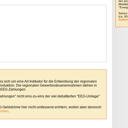
der ein
Mobili
"Energ
Sehen 
(ca. 6
Artikel
 sich um eine Art Indikator für die Entwicklung der regionalen
roduktion. Die regionalen Gewerbesteuereinnahmen stehen in
 EEG-Zahlungen.
Zahlungen" nicht eins-zu-eins der viel debattierten "EEG-Umlage"
G-Geldströme hier nicht umfassend erörtern, wollen aber dennoch
worten
.