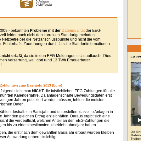
0 Anlagen
0 MW(peak)
 2009 - bekannten
Probleme mit der
Datenqualität
der EEG-
eit leider noch nicht den korrekten Standortgemeinden
le Netzbetreiber die Netzanschlusspunkte und nicht die vom
. Fehlerhafte Zuordnungen durch falsche Standortinformationen
 nicht erfaßt
, da sie in den EEG-Meldungen nicht auftaucht. Dies
Elektr
remen Verzerrung, weil dort rund 13 TWh Erneuerbarer
!
Zahlungen zum Basisjahr 2013 (Euro)
folgend sieht man
NICHT
die tatsächlichen EEG-Zahlungen für alle
eführten Kalenderjahre. Da anlagenscharfe Bewegungsdaten erst
 wenigen Jahren publiziert werden müssen, fehlen die meisten
orischen Daten.
wählen deshalb ein Basisjahr und unterstellen, dass die Anlagen in
 Jahr den gleichen Ertrag erzielt hätten. Daraus ergibt sich eine
sicht die verdeutlicht, welchen Anteil an den EEG-Zahlungen die
gen bis zu einem bestimmten Inbetriebnahmejahr haben.
Die En
gen, die erst nach dem gewählten Basisjahr erbaut wurden bleiben
Mobilit
ieser Auswertung unberücksichtigt!
Treibs