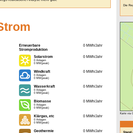
Die Reg
Strom
Erneuerbare
0 MWh/Jahr
Stromproduktion
Solarstrom
0 MWh/Jahr
0 Anlagen
0 MW(peak)
Windkraft
0 MWh/Jahr
0 Anlagen
0 MW(peak)
Wasserkraft
0 MWh/Jahr
0 Anlagen
0 MW(peak)
Biomasse
0 MWh/Jahr
0 Anlagen
0 MW(peak)
Karte via
Klärgas, etc
0 MWh/Jahr
0 Anlagen
0 MW(peak)
Geothermie
0 MWh/Jahr
Stand 