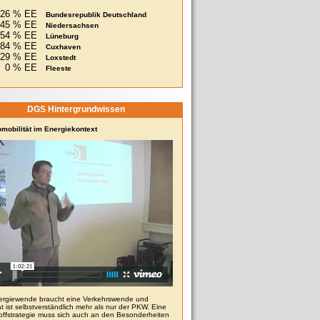
26 % EE
Bundesrepublik Deutschland
45 % EE
Niedersachsen
54 % EE
Lüneburg
84 % EE
Cuxhaven
29 % EE
Loxstedt
0 % EE
Fleeste
DGS Hintergrundwissen
omobilität im Energiekontext
ergiewende braucht eine Verkehrswende und
ät ist selbstverständlich mehr als nur der PKW. Eine
toffstrategie muss sich auch an den Besonderheiten