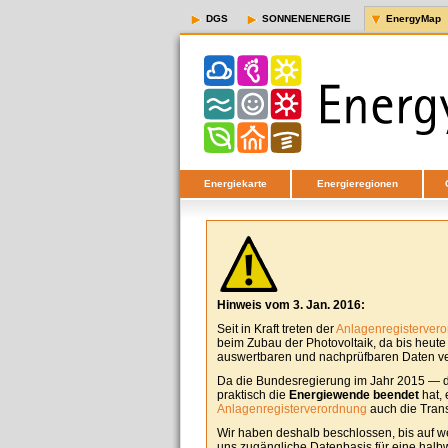
DGS
SONNENENERGIE
EnergyMap
Energiekarte
Energieregionen
Hinweis vom 3. Jan. 2016:
Seit in Kraft treten der
Anlagenregisterver
beim Zubau der Photovoltaik, da bis heut
auswertbaren und nachprüfbaren Daten ver
Da die Bundesregierung im Jahr 2015 — d
praktisch die
Energiewende beendet
hat, 
Anlagenregisterverordnung
auch die Tran
Wir haben deshalb beschlossen, bis auf w
uns zugängliche Datenbasis für eine halbw