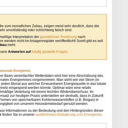
 die zum monatlichen Zubau, zeigen meist sehr deutlich, dass die
hr unvollständig oder schlichtweg falsch sind.
willige Interpretation der
gesetzlichen Forderung
nach
 werden nicht im Anlagenregister veröffentlicht! Somit gibt es seit
ubau
mehr.
unsere
Antworten auf
häufig gestellte Fragen
.
saisonale Energiemix
der Basis vereinfachter Wetterdaten wird hier eine Abschätzung des
onalen Energiemixes vorgenommen. Man sieht wie viel Strom (in
 jeden Monat aus welcher Erneuerbaren Energiequelle in das lokale
mnetz eingespeist werden könnte. Optimal wäre eine relativ
chmäßige Verteilung mit einem leichten Winterüberschuss. Im
nsatz zur heutigen Praxis unterstellen wir deshalb, dass in Zukunft
 Formen von speicherbaren Kohlenwasserstoffen (z.B. Biogas) in
ngigkeit von unserem Heizwärmebedarf genutzt werden.
ue Informationen zu der Bedeutung und den Hintergründen dieser
k finden Sie in unserer
ausführlichen Erläuterung zum Energiemix
.