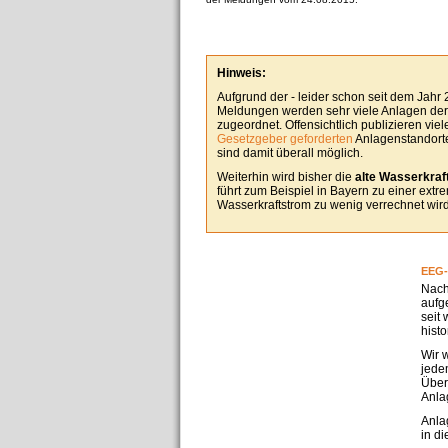
Hinweis:
Aufgrund der - leider schon seit dem Jahr
Meldungen werden sehr viele Anlagen derz
zugeordnet. Offensichtlich publizieren vie
Gesetzgeber geforderten
Anlagenstandorte
sind damit überall möglich.
Weiterhin wird bisher die
alte Wasserkraft
führt zum Beispiel in Bayern zu einer ext
Wasserkraftstrom zu wenig verrechnet wird
EEG-
Nach
aufg
seit
hist
Wir 
jedem
Über
Anla
Anla
in d