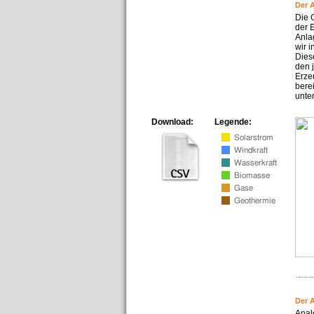
Der 
Die 
der 
Anla
wir 
Dies
den 
Erze
bere
unte
Download:
Legende:
Der 
Anal