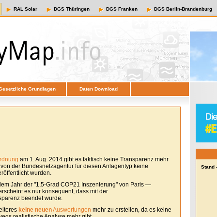
RAL Solar
DGS Thüringen
DGS Franken
DGS Berlin-Brandenburg
Gesetzliche Grundlagen
Daten Download
ordnung
am 1. Aug. 2014 gibt es faktisch keine Transparenz mehr
e von der Bundesnetzagentur für diesen Anlagentyp keine
Stand 
öffentlicht wurden.
em Jahr der "1,5-Grad COP21 Inszenierung" von Paris —
erscheint es nur konsequent, dass mit der
sparenz beendet wurde.
eiteres
keine neuen
Auswertungen
mehr zu erstellen, da es keine
egs realistische Analyse mehr gibt.