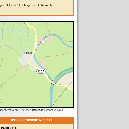
ion "Fleeste" hat folgende Spitzenreiter:
 OpenStreetMap
—
© Open Database License (ODbL)
Der geografische Kontext
- 24.08.2015: