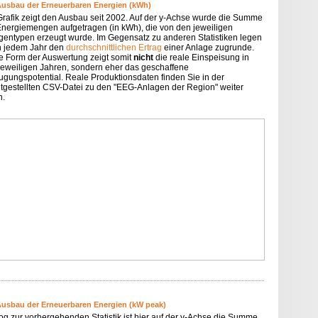
Ausbau der Erneuerbaren Energien (kWh)
Grafik zeigt den Ausbau seit 2002. Auf der y-Achse wurde die Summe
Energiemengen aufgetragen (in kWh), die von den jeweiligen
gentypen erzeugt wurde. Im Gegensatz zu anderen Statistiken legen
in jedem Jahr den
durchschnittlichen Ertrag
einer Anlage zugrunde.
e Form der Auswertung zeigt somit
nicht
die reale Einspeisung in
jeweiligen Jahren, sondern eher das geschaffene
ugungspotential. Reale Produktionsdaten finden Sie in der
itgestellten CSV-Datei zu den "EEG-Anlagen der Region" weiter
n.
Ausbau der Erneuerbaren Energien (kW peak)
og zur vorhergehenden Statistik ist hier auf der y-Achse die Summe