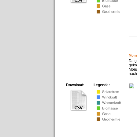
Mona
Da g
geko
Mona
nach
Download:
Legende: