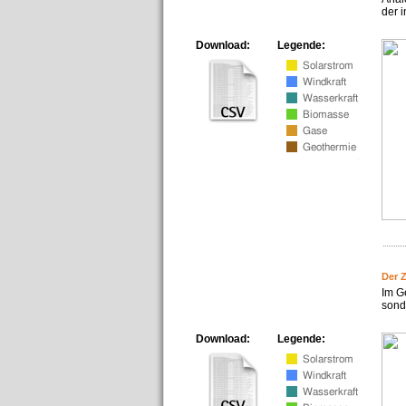
der i
Download:
Legende:
Der 
Im G
sonde
Download:
Legende: