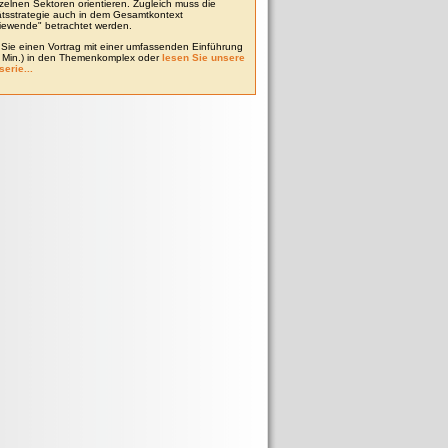
zelnen Sektoren orientieren. Zugleich muss die
tätsstrategie auch in dem Gesamtkontext
iewende" betrachtet werden.
Sie einen Vortrag mit einer umfassenden Einführung
0 Min.) in den Themenkomplex oder
lesen Sie unsere
serie...