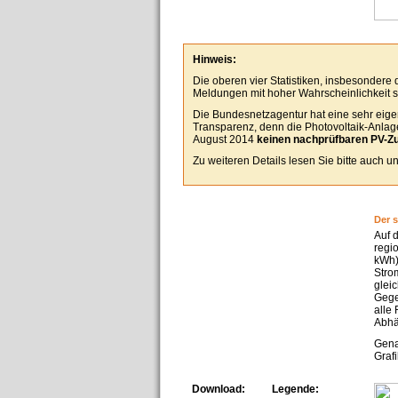
Hinweis:
Die oberen vier Statistiken, insbesondere
Meldungen mit hoher Wahrscheinlichkeit se
Die Bundesnetzagentur hat eine sehr eigen
Transparenz, denn die Photovoltaik-Anlagen
August 2014
keinen nachprüfbaren PV-Z
Zu weiteren Details lesen Sie bitte auch 
Der 
Auf 
regi
kWh)
Stro
glei
Gege
alle
Abhä
Gena
Grafi
Download:
Legende: