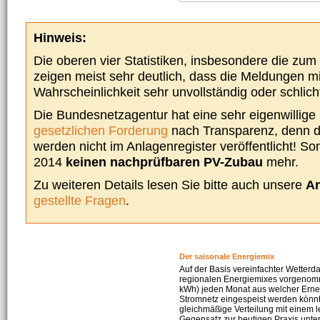
Hinweis:
Die oberen vier Statistiken, insbesondere die zu
zeigen meist sehr deutlich, dass die Meldungen m
Wahrscheinlichkeit sehr unvollständig oder schlich
Die Bundesnetzagentur hat eine sehr eigenwillige I
gesetzlichen Forderung
nach Transparenz, denn d
werden nicht im Anlagenregister veröffentlicht! Som
2014
keinen nachprüfbaren PV-Zubau
mehr.
Zu weiteren Details lesen Sie bitte auch unsere
An
gestellte Fragen
.
Der saisonale Energiemix
Auf der Basis vereinfachter Wetterd
regionalen Energiemixes vorgenomme
kWh) jeden Monat aus welcher Erneu
Stromnetz eingespeist werden könnte
gleichmäßige Verteilung mit einem l
Gegensatz zur heutigen Praxis unters