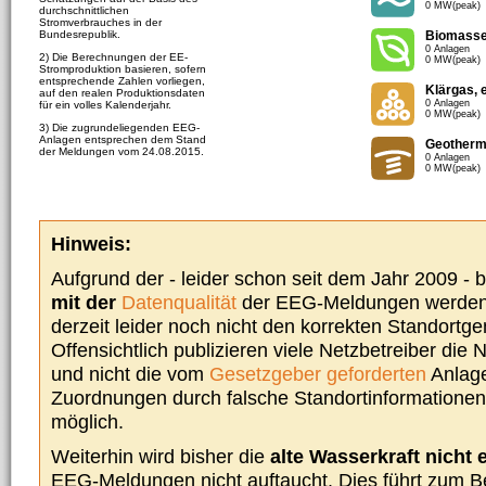
0 MW(peak)
durchschnittlichen
Stromverbrauches in der
Bundesrepublik.
Biomass
0 Anlagen
2) Die Berechnungen der EE-
0 MW(peak)
Stromproduktion basieren, sofern
entsprechende Zahlen vorliegen,
Klärgas, 
auf den realen Produktionsdaten
0 Anlagen
für ein volles Kalenderjahr.
0 MW(peak)
3) Die zugrundeliegenden EEG-
Anlagen entsprechen dem Stand
Geotherm
der Meldungen vom 24.08.2015.
0 Anlagen
0 MW(peak)
Hinweis:
Aufgrund der - leider schon seit dem Jahr 2009 -
mit der
Datenqualität
der EEG-Meldungen werden 
derzeit leider noch nicht den korrekten Standort
Offensichtlich publizieren viele Netzbetreiber die
und nicht die vom
Gesetzgeber geforderten
Anlage
Zuordnungen durch falsche Standortinformationen 
möglich.
Weiterhin wird bisher die
alte Wasserkraft nicht 
EEG-Meldungen nicht auftaucht. Dies führt zum Be