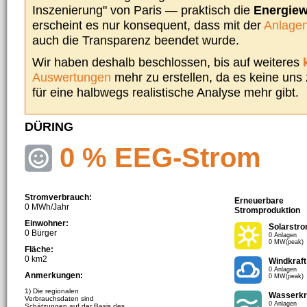
Inszenierung" von Paris — praktisch die
Energie
erscheint es nur konsequent, dass mit der
Anlagen
auch die Transparenz beendet wurde.
Wir haben deshalb beschlossen, bis auf weiteres
Auswertungen
mehr zu erstellen, da es keine uns
für eine halbwegs realistische Analyse mehr gibt.
DÜRING
0 % EEG-Strom
Stromverbrauch:
Erneuerbare
0 MWh/Jahr
Stromproduktion
Einwohner:
Solarstr
0 Bürger
0 Anlagen
0 MW(peak)
Fläche:
0 km2
Windkraft
0 Anlagen
Anmerkungen:
0 MW(peak)
1) Die regionalen
Wasserkr
Verbrauchsdaten sind
0 Anlagen
Schätzungen auf der Basis des