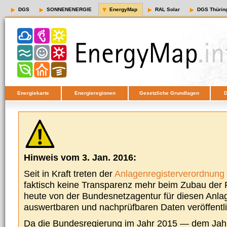
DGS
SONNENENERGIE
EnergyMap
RAL Solar
DGS Thürin
Energiekarte
Energieregionen
Gesetzliche Grundlagen
D
Hinweis vom 3. Jan. 2016:
Seit in Kraft treten der
Anlagenregisterverordnung
faktisch keine Transparenz mehr beim Zubau der P
heute von der Bundesnetzagentur für diesen Anla
auswertbaren und nachprüfbaren Daten veröffentl
Da die Bundesregierung im Jahr 2015 — dem Jah