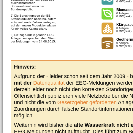
0 MW(peak)
durchschnittlichen
Stromverbrauches in der
Bundesrepublik.
Biomass
0 Anlagen
2) Die Berechnungen der EE-
0 MW(peak)
Stromproduktion basieren, sofern
entsprechende Zahlen vorliegen,
Klärgas, 
auf den realen Produktionsdaten
0 Anlagen
für ein volles Kalenderjahr.
0 MW(peak)
3) Die zugrundeliegenden EEG-
Anlagen entsprechen dem Stand
Geotherm
der Meldungen vom 24.08.2015.
0 Anlagen
0 MW(peak)
Hinweis:
Aufgrund der - leider schon seit dem Jahr 2009 -
mit der
Datenqualität
der EEG-Meldungen werden 
derzeit leider noch nicht den korrekten Standort
Offensichtlich publizieren viele Netzbetreiber die
und nicht die vom
Gesetzgeber geforderten
Anlage
Zuordnungen durch falsche Standortinformationen 
möglich.
Weiterhin wird bisher die
alte Wasserkraft nicht 
EEG-Meldungen nicht auftaucht. Dies führt zum Be