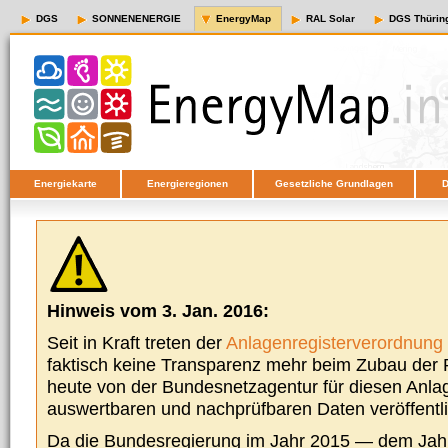
DGS
SONNENENERGIE
EnergyMap
RAL Solar
DGS Thürin
Energiekarte
Energieregionen
Gesetzliche Grundlagen
D
Hinweis vom 3. Jan. 2016:
Seit in Kraft treten der
Anlagenregisterverordnung
faktisch keine Transparenz mehr beim Zubau der P
heute von der Bundesnetzagentur für diesen Anla
auswertbaren und nachprüfbaren Daten veröffentl
Da die Bundesregierung im Jahr 2015 — dem Jah