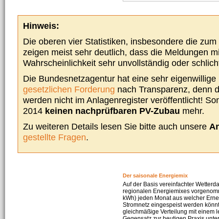
Hinweis:
Die oberen vier Statistiken, insbesondere die zu
zeigen meist sehr deutlich, dass die Meldungen m
Wahrscheinlichkeit sehr unvollständig oder schlich
Die Bundesnetzagentur hat eine sehr eigenwillige I
gesetzlichen Forderung
nach Transparenz, denn d
werden nicht im Anlagenregister veröffentlicht! Som
2014
keinen nachprüfbaren PV-Zubau
mehr.
Zu weiteren Details lesen Sie bitte auch unsere
An
gestellte Fragen
.
Der saisonale Energiemix
Auf der Basis vereinfachter Wetterd
regionalen Energiemixes vorgenomme
kWh) jeden Monat aus welcher Erneu
Stromnetz eingespeist werden könnte
gleichmäßige Verteilung mit einem l
Gegensatz zur heutigen Praxis unters