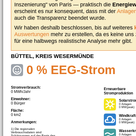
Inszenierung" von Paris — praktisch die
Energie
erscheint es nur konsequent, dass mit der
Anlagen
auch die Transparenz beendet wurde.
Wir haben deshalb beschlossen, bis auf weiteres
Auswertungen
mehr zu erstellen, da es keine uns
für eine halbwegs realistische Analyse mehr gibt.
BÜTTEL, KREIS WESERMÜNDE
0 % EEG-Strom
Stromverbrauch:
Erneuerbare
0 MWh/Jahr
Stromproduktion
Einwohner:
Solarstr
0 Bürger
0 Anlagen
0 MW(peak)
Fläche:
0 km2
Windkraft
0 Anlagen
Anmerkungen:
0 MW(peak)
1) Die regionalen
Wasserkr
Verbrauchsdaten sind
0 Anlagen
Schätzungen auf der Basis des