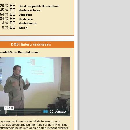
26 % EE
Bundesrepublik Deutschland
45 % EE
Niedersachsen
54 % EE
Lüneburg
84 % EE
Cuxhaven
4 % EE
Hechthausen
0 % EE
Wisch
DGS Hintergrundwissen
omobilität im Energiekontext
ergiewende braucht eine Verkehrswende und
ät ist selbstverständlich mehr als nur der PKW. Eine
toffstrategie muss sich auch an den Besonderheiten