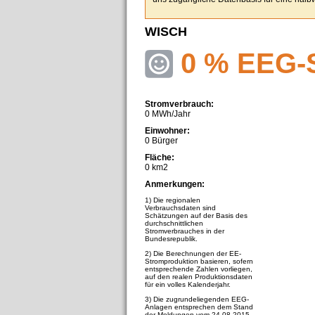
WISCH
0 % EEG-
Stromverbrauch:
0 MWh/Jahr
Einwohner:
0 Bürger
Fläche:
0 km2
Anmerkungen:
1) Die regionalen
Verbrauchsdaten sind
Schätzungen auf der Basis des
durchschnittlichen
Stromverbrauches in der
Bundesrepublik.
2) Die Berechnungen der EE-
Stromproduktion basieren, sofern
entsprechende Zahlen vorliegen,
auf den realen Produktionsdaten
für ein volles Kalenderjahr.
3) Die zugrundeliegenden EEG-
Anlagen entsprechen dem Stand
der Meldungen vom 24.08.2015.