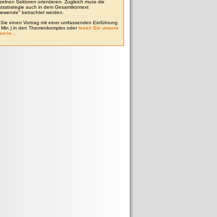
zelnen Sektoren orientieren. Zugleich muss die
tätsstrategie auch in dem Gesamtkontext
iewende" betrachtet werden.
Sie einen Vortrag mit einer umfassenden Einführung
0 Min.) in den Themenkomplex oder
lesen Sie unsere
serie...