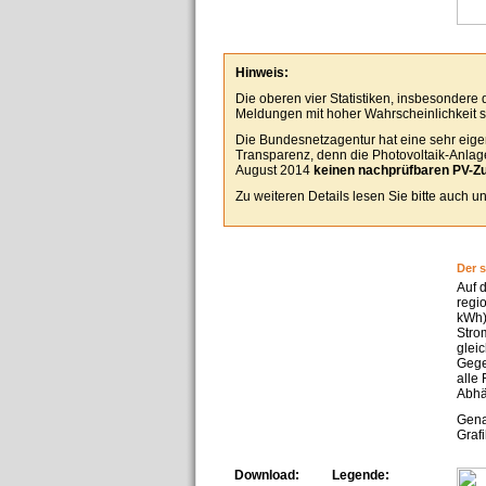
Hinweis:
Die oberen vier Statistiken, insbesondere
Meldungen mit hoher Wahrscheinlichkeit se
Die Bundesnetzagentur hat eine sehr eigen
Transparenz, denn die Photovoltaik-Anlagen
August 2014
keinen nachprüfbaren PV-Z
Zu weiteren Details lesen Sie bitte auch 
Der 
Auf 
regi
kWh)
Stro
glei
Gege
alle
Abhä
Gena
Grafi
Download:
Legende: