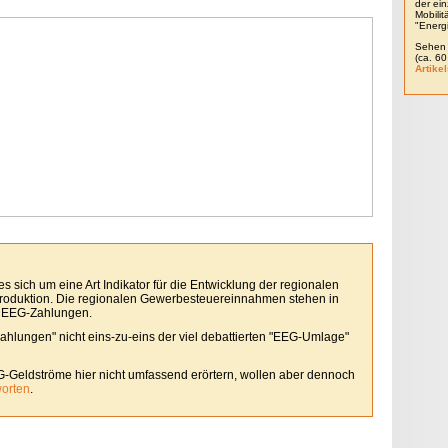
der ein
Mobili
"Energ
Sehen 
(ca. 6
Artikel
 sich um eine Art Indikator für die Entwicklung der regionalen
roduktion. Die regionalen Gewerbesteuereinnahmen stehen in
 EEG-Zahlungen.
Zahlungen" nicht eins-zu-eins der viel debattierten "EEG-Umlage"
G-Geldströme hier nicht umfassend erörtern, wollen aber dennoch
worten
.