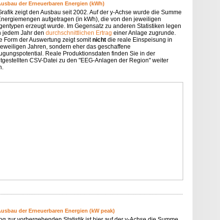
Ausbau der Erneuerbaren Energien (kWh)
Grafik zeigt den Ausbau seit 2002. Auf der y-Achse wurde die Summe
Energiemengen aufgetragen (in kWh), die von den jeweiligen
gentypen erzeugt wurde. Im Gegensatz zu anderen Statistiken legen
in jedem Jahr den
durchschnittlichen Ertrag
einer Anlage zugrunde.
e Form der Auswertung zeigt somit
nicht
die reale Einspeisung in
jeweiligen Jahren, sondern eher das geschaffene
ugungspotential. Reale Produktionsdaten finden Sie in der
itgestellten CSV-Datei zu den "EEG-Anlagen der Region" weiter
n.
Ausbau der Erneuerbaren Energien (kW peak)
og zur vorhergehenden Statistik ist hier auf der y-Achse die Summe