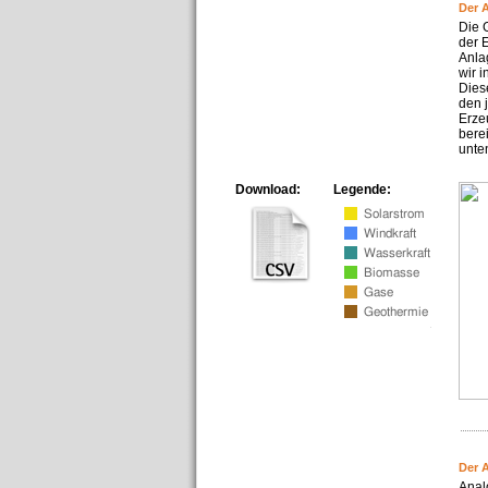
Der 
Die 
der 
Anla
wir 
Dies
den 
Erze
bere
unte
Download:
Legende:
Der 
Anal