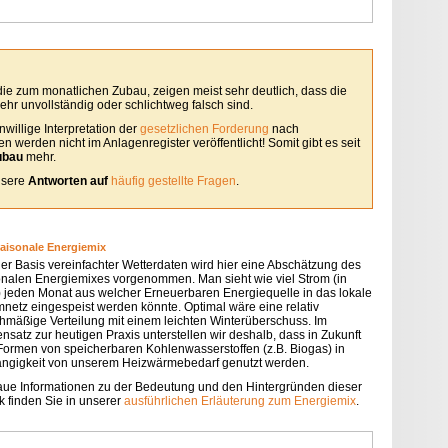
 die zum monatlichen Zubau, zeigen meist sehr deutlich, dass die
hr unvollständig oder schlichtweg falsch sind.
willige Interpretation der
gesetzlichen Forderung
nach
 werden nicht im Anlagenregister veröffentlicht! Somit gibt es seit
ubau
mehr.
unsere
Antworten auf
häufig gestellte Fragen
.
saisonale Energiemix
der Basis vereinfachter Wetterdaten wird hier eine Abschätzung des
onalen Energiemixes vorgenommen. Man sieht wie viel Strom (in
 jeden Monat aus welcher Erneuerbaren Energiequelle in das lokale
mnetz eingespeist werden könnte. Optimal wäre eine relativ
chmäßige Verteilung mit einem leichten Winterüberschuss. Im
nsatz zur heutigen Praxis unterstellen wir deshalb, dass in Zukunft
 Formen von speicherbaren Kohlenwasserstoffen (z.B. Biogas) in
ngigkeit von unserem Heizwärmebedarf genutzt werden.
ue Informationen zu der Bedeutung und den Hintergründen dieser
k finden Sie in unserer
ausführlichen Erläuterung zum Energiemix
.