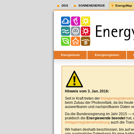
DGS
SONNENENERGIE
EnergyMap
Energiekarte
Energieregionen
Hinweis vom 3. Jan. 2016:
Seit in Kraft treten der
Anlagenregisterver
beim Zubau der Photovoltaik, da bis heut
auswertbaren und nachprüfbaren Daten ver
Da die Bundesregierung im Jahr 2015 — d
praktisch die
Energiewende beendet
hat, 
Anlagenregisterverordnung
auch die Tran
Wir haben deshalb beschlossen, bis auf w
uns zugängliche Datenbasis für eine halbw