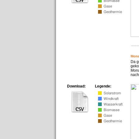
Mona
Da g
geko
Mona
nach
Download:
Legende: