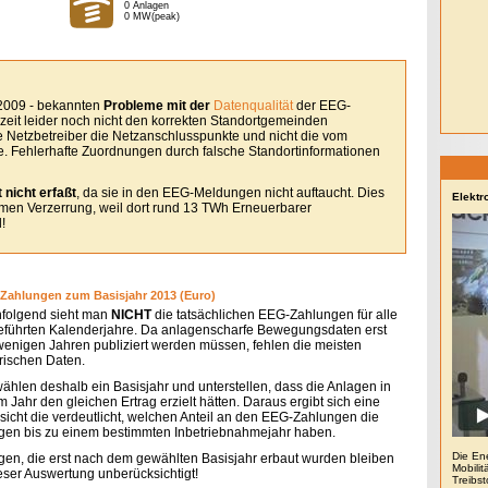
0 Anlagen
0 MW(peak)
 2009 - bekannten
Probleme mit der
Datenqualität
der EEG-
eit leider noch nicht den korrekten Standortgemeinden
le Netzbetreiber die Netzanschlusspunkte und nicht die vom
. Fehlerhafte Zuordnungen durch falsche Standortinformationen
 nicht erfaßt
, da sie in den EEG-Meldungen nicht auftaucht. Dies
Elektr
remen Verzerrung, weil dort rund 13 TWh Erneuerbarer
!
Zahlungen zum Basisjahr 2013 (Euro)
folgend sieht man
NICHT
die tatsächlichen EEG-Zahlungen für alle
eführten Kalenderjahre. Da anlagenscharfe Bewegungsdaten erst
 wenigen Jahren publiziert werden müssen, fehlen die meisten
orischen Daten.
wählen deshalb ein Basisjahr und unterstellen, dass die Anlagen in
 Jahr den gleichen Ertrag erzielt hätten. Daraus ergibt sich eine
sicht die verdeutlicht, welchen Anteil an den EEG-Zahlungen die
gen bis zu einem bestimmten Inbetriebnahmejahr haben.
Die En
gen, die erst nach dem gewählten Basisjahr erbaut wurden bleiben
Mobilit
ieser Auswertung unberücksichtigt!
Treibs