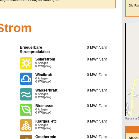
Die Reg
Strom
Erneuerbare
0 MWh/Jahr
Stromproduktion
Solarstrom
0 MWh/Jahr
0 Anlagen
0 MW(peak)
Windkraft
0 MWh/Jahr
0 Anlagen
0 MW(peak)
Wasserkraft
0 MWh/Jahr
0 Anlagen
0 MW(peak)
Biomasse
0 MWh/Jahr
0 Anlagen
0 MW(peak)
Karte via
Klärgas, etc
0 MWh/Jahr
0 Anlagen
0 MW(peak)
Geothermie
0 MWh/Jahr
Stand 