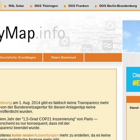
RAL Solar
DGS Thüringen
DGS Franken
DGS Berlin-Brandenburg
Gesetzliche Grundlagen
Daten Download
ordnung
am 1. Aug. 2014 gibt es faktisch keine Transparenz mehr
e von der Bundesnetzagentur für diesen Anlagentyp keine
Stand 
öffentlicht wurden.
em Jahr der "1,5-Grad COP21 Inszenierung" von Paris —
erscheint es nur konsequent, dass mit der
sparenz beendet wurde.
eiteres
keine neuen
Auswertungen
mehr zu erstellen, da es keine
egs realistische Analyse mehr gibt.