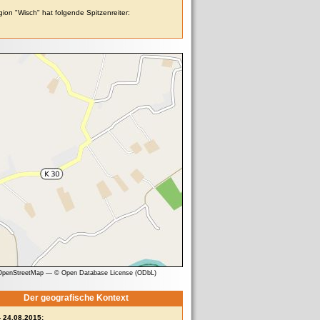
ion "Wisch" hat folgende Spitzenreiter:
 OpenStreetMap
—
© Open Database License (ODbL)
Der geografische Kontext
- 24.08.2015: