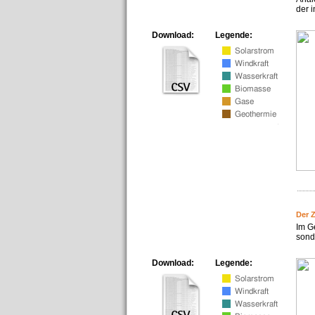
der i
Download:
Legende:
Der 
Im G
sonde
Download:
Legende: