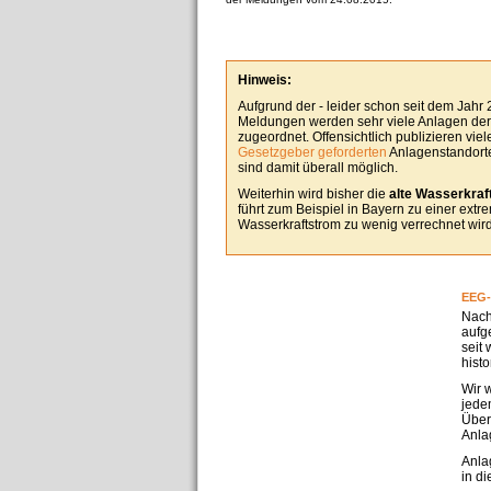
Hinweis:
Aufgrund der - leider schon seit dem Jahr
Meldungen werden sehr viele Anlagen derz
zugeordnet. Offensichtlich publizieren vie
Gesetzgeber geforderten
Anlagenstandorte
sind damit überall möglich.
Weiterhin wird bisher die
alte Wasserkraft
führt zum Beispiel in Bayern zu einer ext
Wasserkraftstrom zu wenig verrechnet wird
EEG-
Nach
aufg
seit
hist
Wir 
jedem
Über
Anla
Anla
in d