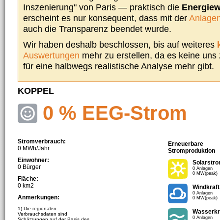
Inszenierung" von Paris — praktisch die
Energie
erscheint es nur konsequent, dass mit der
Anlagen
auch die Transparenz beendet wurde.
Wir haben deshalb beschlossen, bis auf weiteres
Auswertungen
mehr zu erstellen, da es keine uns
für eine halbwegs realistische Analyse mehr gibt.
KOPPEL
0 % EEG-Strom
Stromverbrauch:
Erneuerbare
0 MWh/Jahr
Stromproduktion
Einwohner:
Solarstr
0 Bürger
0 Anlagen
0 MW(peak)
Fläche:
0 km2
Windkraft
0 Anlagen
Anmerkungen:
0 MW(peak)
1) Die regionalen
Wasserkr
Verbrauchsdaten sind
0 Anlagen
Schätzungen auf der Basis des