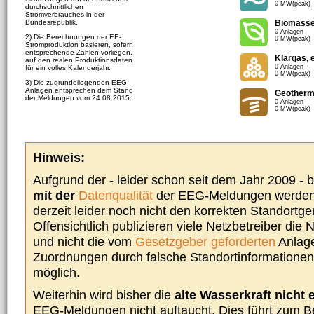
0 MW(peak)
durchschnittlichen
Stromverbrauches in der
Bundesrepublik.
Biomass
0 Anlagen
2) Die Berechnungen der EE-
0 MW(peak)
Stromproduktion basieren, sofern
entsprechende Zahlen vorliegen,
Klärgas, 
auf den realen Produktionsdaten
0 Anlagen
für ein volles Kalenderjahr.
0 MW(peak)
3) Die zugrundeliegenden EEG-
Anlagen entsprechen dem Stand
Geotherm
der Meldungen vom 24.08.2015.
0 Anlagen
0 MW(peak)
Hinweis:
Aufgrund der - leider schon seit dem Jahr 2009 -
mit der
Datenqualität
der EEG-Meldungen werden 
derzeit leider noch nicht den korrekten Standort
Offensichtlich publizieren viele Netzbetreiber die
und nicht die vom
Gesetzgeber geforderten
Anlage
Zuordnungen durch falsche Standortinformationen 
möglich.
Weiterhin wird bisher die
alte Wasserkraft nicht 
EEG-Meldungen nicht auftaucht. Dies führt zum Be