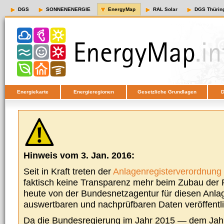
DGS
SONNENENERGIE
EnergyMap
RAL Solar
DGS Thürin
Energiekarte
Energieregionen
Gesetzliche Grundlagen
D
Hinweis vom 3. Jan. 2016:
Seit in Kraft treten der
Anlagenregisterverordnung
faktisch keine Transparenz mehr beim Zubau der P
heute von der Bundesnetzagentur für diesen Anla
auswertbaren und nachprüfbaren Daten veröffentl
Da die Bundesregierung im Jahr 2015 — dem Jah