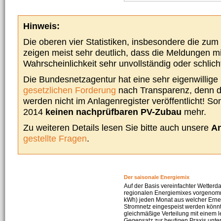
Hinweis:
Die oberen vier Statistiken, insbesondere die zu
zeigen meist sehr deutlich, dass die Meldungen m
Wahrscheinlichkeit sehr unvollständig oder schlich
Die Bundesnetzagentur hat eine sehr eigenwillige I
gesetzlichen Forderung
nach Transparenz, denn d
werden nicht im Anlagenregister veröffentlicht! Som
2014
keinen nachprüfbaren PV-Zubau
mehr.
Zu weiteren Details lesen Sie bitte auch unsere
An
gestellte Fragen
.
Der saisonale Energiemix
Auf der Basis vereinfachter Wetterd
regionalen Energiemixes vorgenomme
kWh) jeden Monat aus welcher Erneu
Stromnetz eingespeist werden könnte
gleichmäßige Verteilung mit einem l
Gegensatz zur heutigen Praxis unters