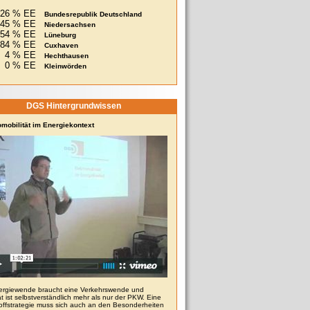
26 % EE
Bundesrepublik Deutschland
45 % EE
Niedersachsen
54 % EE
Lüneburg
84 % EE
Cuxhaven
4 % EE
Hechthausen
0 % EE
Kleinwörden
DGS Hintergrundwissen
omobilität im Energiekontext
ergiewende braucht eine Verkehrswende und
ät ist selbstverständlich mehr als nur der PKW. Eine
toffstrategie muss sich auch an den Besonderheiten