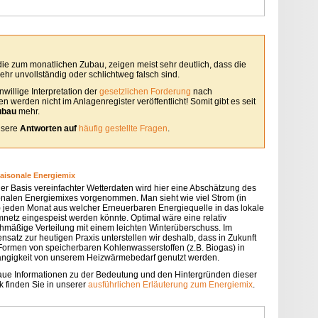
 die zum monatlichen Zubau, zeigen meist sehr deutlich, dass die
hr unvollständig oder schlichtweg falsch sind.
willige Interpretation der
gesetzlichen Forderung
nach
 werden nicht im Anlagenregister veröffentlicht! Somit gibt es seit
ubau
mehr.
unsere
Antworten auf
häufig gestellte Fragen
.
saisonale Energiemix
der Basis vereinfachter Wetterdaten wird hier eine Abschätzung des
onalen Energiemixes vorgenommen. Man sieht wie viel Strom (in
 jeden Monat aus welcher Erneuerbaren Energiequelle in das lokale
mnetz eingespeist werden könnte. Optimal wäre eine relativ
chmäßige Verteilung mit einem leichten Winterüberschuss. Im
nsatz zur heutigen Praxis unterstellen wir deshalb, dass in Zukunft
 Formen von speicherbaren Kohlenwasserstoffen (z.B. Biogas) in
ngigkeit von unserem Heizwärmebedarf genutzt werden.
ue Informationen zu der Bedeutung und den Hintergründen dieser
k finden Sie in unserer
ausführlichen Erläuterung zum Energiemix
.