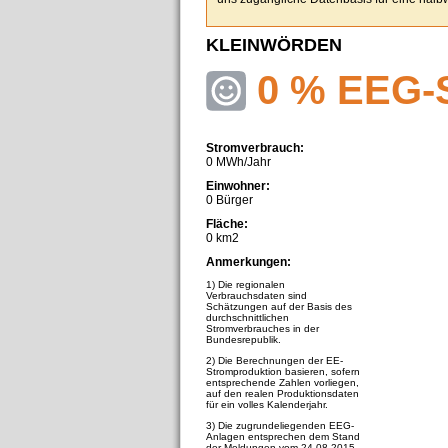
KLEINWÖRDEN
0 % EEG-
Stromverbrauch:
0 MWh/Jahr
Einwohner:
0 Bürger
Fläche:
0 km2
Anmerkungen:
1) Die regionalen
Verbrauchsdaten sind
Schätzungen auf der Basis des
durchschnittlichen
Stromverbrauches in der
Bundesrepublik.
2) Die Berechnungen der EE-
Stromproduktion basieren, sofern
entsprechende Zahlen vorliegen,
auf den realen Produktionsdaten
für ein volles Kalenderjahr.
3) Die zugrundeliegenden EEG-
Anlagen entsprechen dem Stand
der Meldungen vom 24.08.2015.