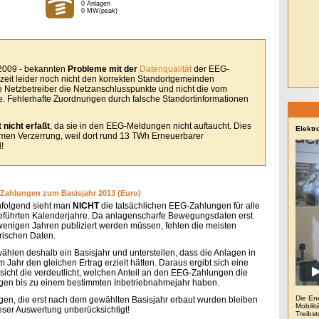
0 Anlagen
0 MW(peak)
 2009 - bekannten
Probleme mit der
Datenqualität
der EEG-
eit leider noch nicht den korrekten Standortgemeinden
le Netzbetreiber die Netzanschlusspunkte und nicht die vom
. Fehlerhafte Zuordnungen durch falsche Standortinformationen
 nicht erfaßt
, da sie in den EEG-Meldungen nicht auftaucht. Dies
Elektr
remen Verzerrung, weil dort rund 13 TWh Erneuerbarer
!
Zahlungen zum Basisjahr 2013 (Euro)
folgend sieht man
NICHT
die tatsächlichen EEG-Zahlungen für alle
eführten Kalenderjahre. Da anlagenscharfe Bewegungsdaten erst
 wenigen Jahren publiziert werden müssen, fehlen die meisten
orischen Daten.
wählen deshalb ein Basisjahr und unterstellen, dass die Anlagen in
 Jahr den gleichen Ertrag erzielt hätten. Daraus ergibt sich eine
sicht die verdeutlicht, welchen Anteil an den EEG-Zahlungen die
gen bis zu einem bestimmten Inbetriebnahmejahr haben.
Die En
gen, die erst nach dem gewählten Basisjahr erbaut wurden bleiben
Mobilit
ieser Auswertung unberücksichtigt!
Treibs