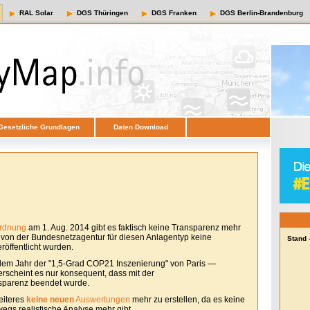
RAL Solar
DGS Thüringen
DGS Franken
DGS Berlin-Brandenburg
Gesetzliche Grundlagen
Daten Download
ordnung
am 1. Aug. 2014 gibt es faktisch keine Transparenz mehr
e von der Bundesnetzagentur für diesen Anlagentyp keine
Stand 
öffentlicht wurden.
em Jahr der "1,5-Grad COP21 Inszenierung" von Paris —
erscheint es nur konsequent, dass mit der
sparenz beendet wurde.
eiteres
keine neuen
Auswertungen
mehr zu erstellen, da es keine
egs realistische Analyse mehr gibt.