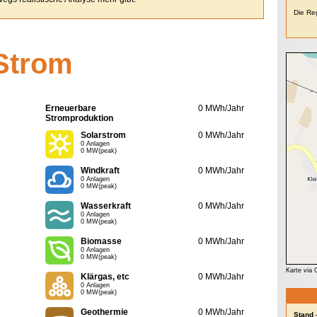
Die Reg
Strom
Erneuerbare
0 MWh/Jahr
Stromproduktion
Solarstrom
0 MWh/Jahr
0 Anlagen
0 MW(peak)
Windkraft
0 MWh/Jahr
0 Anlagen
0 MW(peak)
Wasserkraft
0 MWh/Jahr
0 Anlagen
0 MW(peak)
Biomasse
0 MWh/Jahr
0 Anlagen
0 MW(peak)
Karte via
Klärgas, etc
0 MWh/Jahr
0 Anlagen
0 MW(peak)
Geothermie
0 MWh/Jahr
Stand 