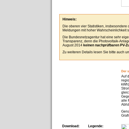
Hinweis:
Die oberen vier Statistiken, insbesondere
Meldungen mit hoher Wahrscheinlichkeit se
Die Bundesnetzagentur hat eine sehr eigen
Transparenz, denn die Photovoltaik-Anlagen
August 2014
keinen nachprüfbaren PV-Z
Zu weiteren Details lesen Sie bitte auch 
Der 
Auf 
regi
kWh)
Stro
glei
Gege
alle
Abhä
Gena
Grafi
Download:
Legende: