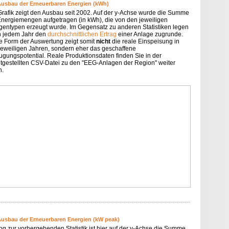
Ausbau der Erneuerbaren Energien (kWh)
Grafik zeigt den Ausbau seit 2002. Auf der y-Achse wurde die Summe
Energiemengen aufgetragen (in kWh), die von den jeweiligen
gentypen erzeugt wurde. Im Gegensatz zu anderen Statistiken legen
in jedem Jahr den
durchschnittlichen Ertrag
einer Anlage zugrunde.
e Form der Auswertung zeigt somit
nicht
die reale Einspeisung in
jeweiligen Jahren, sondern eher das geschaffene
ugungspotential. Reale Produktionsdaten finden Sie in der
itgestellten CSV-Datei zu den "EEG-Anlagen der Region" weiter
n.
Ausbau der Erneuerbaren Energien (kW peak)
og zur vorhergehenden Statistik ist hier auf der y-Achse die Summe