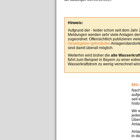
Hinweis:
Aufgrund der - leider schon seit dem Jahr
Meldungen werden sehr viele Anlagen derz
zugeordnet. Offensichtlich publizieren vie
Gesetzgeber geforderten
Anlagenstandorte
sind damit überall möglich.
Weiterhin wird bisher die
alte Wasserkraft
führt zum Beispiel in Bayern zu einer ext
Wasserkraftstrom zu wenig verrechnet wird
EEG-
Nach
aufg
seit
hist
Wir 
jedem
Über
Anla
Anla
in d