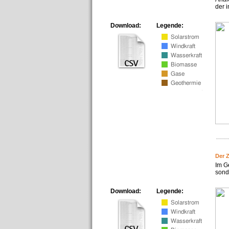
der i
Download:
Legende:
Der 
Im G
sonde
Download:
Legende: