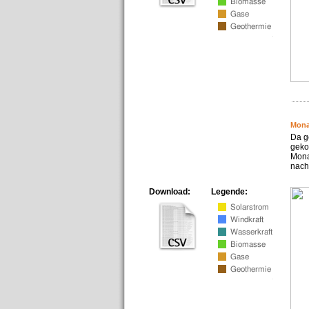
Mona
Da g
geko
Mona
nach
Download:
Legende: