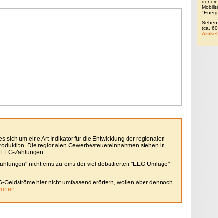
der ein
Mobili
"Energ
Sehen 
(ca. 6
Artikel
 sich um eine Art Indikator für die Entwicklung der regionalen
roduktion. Die regionalen Gewerbesteuereinnahmen stehen in
 EEG-Zahlungen.
Zahlungen" nicht eins-zu-eins der viel debattierten "EEG-Umlage"
G-Geldströme hier nicht umfassend erörtern, wollen aber dennoch
worten
.