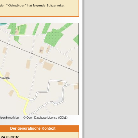
ion "Kleinwörden" hat folgende Spitzenreiter:
 OpenStreetMap
—
© Open Database License (ODbL)
Der geografische Kontext
- 24.08.2015: