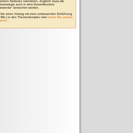
zelnen Sektoren orientieren. Zugleich muss die
tätsstrategie auch in dem Gesamtkontext
iewende" betrachtet werden.
Sie einen Vortrag mit einer umfassenden Einführung
0 Min.) in den Themenkomplex oder
lesen Sie unsere
serie...