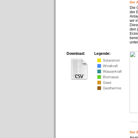
Der 
Die 
der 
Anla
wir 
Dies
den 
Erze
bere
unte
Download:
Legende:
Der 
Anal