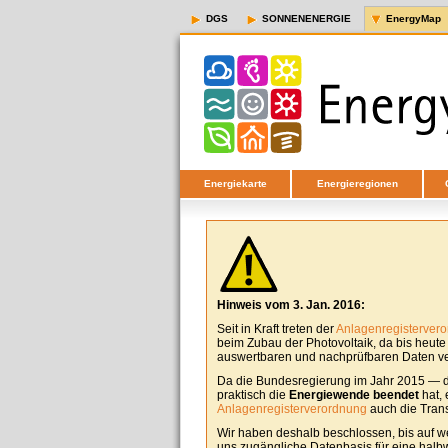
DGS
SONNENENERGIE
EnergyMap
Energiekarte
Energieregionen
Hinweis vom 3. Jan. 2016:
Seit in Kraft treten der
Anlagenregisterver
beim Zubau der Photovoltaik, da bis heut
auswertbaren und nachprüfbaren Daten ver
Da die Bundesregierung im Jahr 2015 — d
praktisch die
Energiewende beendet
hat, 
Anlagenregisterverordnung
auch die Tran
Wir haben deshalb beschlossen, bis auf w
uns zugängliche Datenbasis für eine halbw