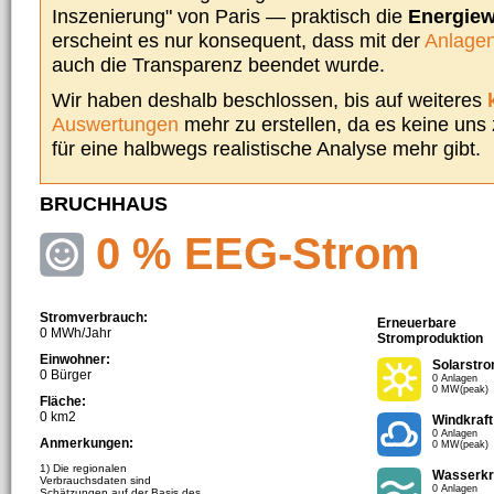
Inszenierung" von Paris — praktisch die
Energie
erscheint es nur konsequent, dass mit der
Anlagen
auch die Transparenz beendet wurde.
Wir haben deshalb beschlossen, bis auf weiteres
Auswertungen
mehr zu erstellen, da es keine uns
für eine halbwegs realistische Analyse mehr gibt.
BRUCHHAUS
0 % EEG-Strom
Stromverbrauch:
Erneuerbare
0 MWh/Jahr
Stromproduktion
Einwohner:
Solarstr
0 Bürger
0 Anlagen
0 MW(peak)
Fläche:
0 km2
Windkraft
0 Anlagen
Anmerkungen:
0 MW(peak)
1) Die regionalen
Wasserkr
Verbrauchsdaten sind
0 Anlagen
Schätzungen auf der Basis des