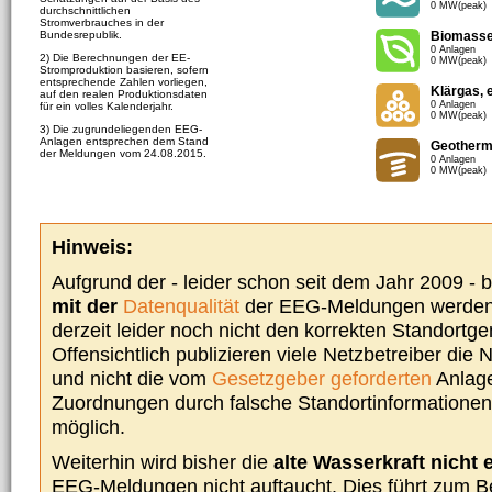
0 MW(peak)
durchschnittlichen
Stromverbrauches in der
Bundesrepublik.
Biomass
0 Anlagen
2) Die Berechnungen der EE-
0 MW(peak)
Stromproduktion basieren, sofern
entsprechende Zahlen vorliegen,
Klärgas, 
auf den realen Produktionsdaten
0 Anlagen
für ein volles Kalenderjahr.
0 MW(peak)
3) Die zugrundeliegenden EEG-
Anlagen entsprechen dem Stand
Geotherm
der Meldungen vom 24.08.2015.
0 Anlagen
0 MW(peak)
Hinweis:
Aufgrund der - leider schon seit dem Jahr 2009 -
mit der
Datenqualität
der EEG-Meldungen werden 
derzeit leider noch nicht den korrekten Standort
Offensichtlich publizieren viele Netzbetreiber die
und nicht die vom
Gesetzgeber geforderten
Anlage
Zuordnungen durch falsche Standortinformationen 
möglich.
Weiterhin wird bisher die
alte Wasserkraft nicht 
EEG-Meldungen nicht auftaucht. Dies führt zum Be