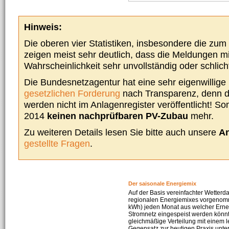
Hinweis:
Die oberen vier Statistiken, insbesondere die zu
zeigen meist sehr deutlich, dass die Meldungen m
Wahrscheinlichkeit sehr unvollständig oder schlich
Die Bundesnetzagentur hat eine sehr eigenwillige I
gesetzlichen Forderung
nach Transparenz, denn d
werden nicht im Anlagenregister veröffentlicht! Som
2014
keinen nachprüfbaren PV-Zubau
mehr.
Zu weiteren Details lesen Sie bitte auch unsere
An
gestellte Fragen
.
Der saisonale Energiemix
Auf der Basis vereinfachter Wetterd
regionalen Energiemixes vorgenomme
kWh) jeden Monat aus welcher Erneu
Stromnetz eingespeist werden könnte
gleichmäßige Verteilung mit einem l
Gegensatz zur heutigen Praxis unters