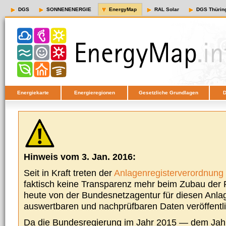
DGS
SONNENENERGIE
EnergyMap
RAL Solar
DGS Thürin
Energiekarte
Energieregionen
Gesetzliche Grundlagen
D
Hinweis vom 3. Jan. 2016:
Seit in Kraft treten der
Anlagenregisterverordnung
faktisch keine Transparenz mehr beim Zubau der P
heute von der Bundesnetzagentur für diesen Anla
auswertbaren und nachprüfbaren Daten veröffentl
Da die Bundesregierung im Jahr 2015 — dem Jah