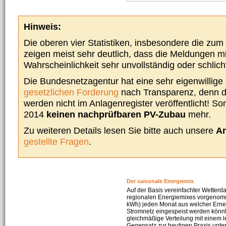
Hinweis:
Die oberen vier Statistiken, insbesondere die zu
zeigen meist sehr deutlich, dass die Meldungen m
Wahrscheinlichkeit sehr unvollständig oder schlich
Die Bundesnetzagentur hat eine sehr eigenwillige I
gesetzlichen Forderung
nach Transparenz, denn d
werden nicht im Anlagenregister veröffentlicht! Som
2014
keinen nachprüfbaren PV-Zubau
mehr.
Zu weiteren Details lesen Sie bitte auch unsere
An
gestellte Fragen
.
Der saisonale Energiemix
Auf der Basis vereinfachter Wetterd
regionalen Energiemixes vorgenomme
kWh) jeden Monat aus welcher Erneu
Stromnetz eingespeist werden könnte
gleichmäßige Verteilung mit einem l
Gegensatz zur heutigen Praxis unters