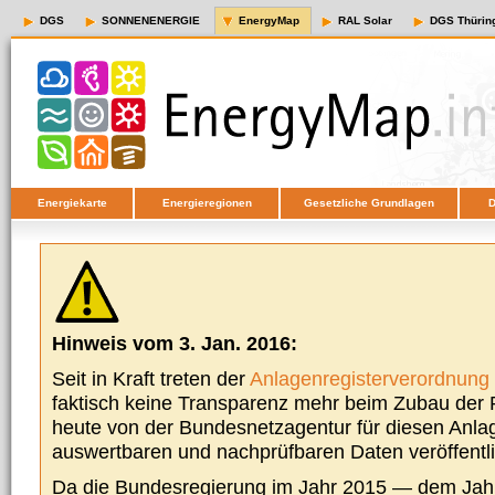
DGS
SONNENENERGIE
EnergyMap
RAL Solar
DGS Thürin
Energiekarte
Energieregionen
Gesetzliche Grundlagen
D
Hinweis vom 3. Jan. 2016:
Seit in Kraft treten der
Anlagenregisterverordnung
faktisch keine Transparenz mehr beim Zubau der P
heute von der Bundesnetzagentur für diesen Anla
auswertbaren und nachprüfbaren Daten veröffentl
Da die Bundesregierung im Jahr 2015 — dem Jah