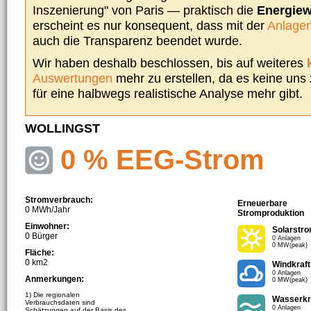
Inszenierung" von Paris — praktisch die
Energie
erscheint es nur konsequent, dass mit der
Anlagen
auch die Transparenz beendet wurde.
Wir haben deshalb beschlossen, bis auf weiteres
Auswertungen
mehr zu erstellen, da es keine uns
für eine halbwegs realistische Analyse mehr gibt.
WOLLINGST
0 % EEG-Strom
Stromverbrauch:
Erneuerbare
0 MWh/Jahr
Stromproduktion
Einwohner:
Solarstr
0 Bürger
0 Anlagen
0 MW(peak)
Fläche:
0 km2
Windkraft
0 Anlagen
Anmerkungen:
0 MW(peak)
1) Die regionalen
Wasserkr
Verbrauchsdaten sind
0 Anlagen
Schätzungen auf der Basis des