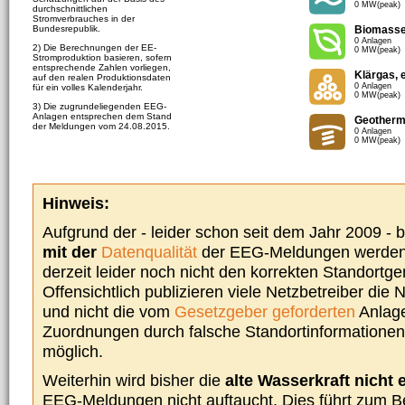
0 MW(peak)
durchschnittlichen
Stromverbrauches in der
Bundesrepublik.
Biomass
0 Anlagen
2) Die Berechnungen der EE-
0 MW(peak)
Stromproduktion basieren, sofern
entsprechende Zahlen vorliegen,
Klärgas, 
auf den realen Produktionsdaten
0 Anlagen
für ein volles Kalenderjahr.
0 MW(peak)
3) Die zugrundeliegenden EEG-
Anlagen entsprechen dem Stand
Geotherm
der Meldungen vom 24.08.2015.
0 Anlagen
0 MW(peak)
Hinweis:
Aufgrund der - leider schon seit dem Jahr 2009 -
mit der
Datenqualität
der EEG-Meldungen werden 
derzeit leider noch nicht den korrekten Standort
Offensichtlich publizieren viele Netzbetreiber die
und nicht die vom
Gesetzgeber geforderten
Anlage
Zuordnungen durch falsche Standortinformationen 
möglich.
Weiterhin wird bisher die
alte Wasserkraft nicht 
EEG-Meldungen nicht auftaucht. Dies führt zum Be