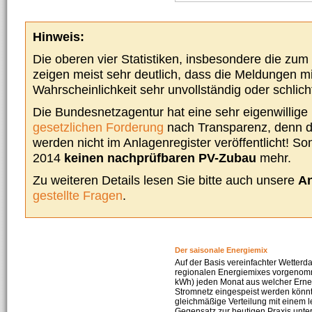
Hinweis:
Die oberen vier Statistiken, insbesondere die zu
zeigen meist sehr deutlich, dass die Meldungen m
Wahrscheinlichkeit sehr unvollständig oder schlich
Die Bundesnetzagentur hat eine sehr eigenwillige I
gesetzlichen Forderung
nach Transparenz, denn d
werden nicht im Anlagenregister veröffentlicht! Som
2014
keinen nachprüfbaren PV-Zubau
mehr.
Zu weiteren Details lesen Sie bitte auch unsere
An
gestellte Fragen
.
Der saisonale Energiemix
Auf der Basis vereinfachter Wetterd
regionalen Energiemixes vorgenomme
kWh) jeden Monat aus welcher Erneu
Stromnetz eingespeist werden könnte
gleichmäßige Verteilung mit einem l
Gegensatz zur heutigen Praxis unters