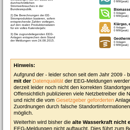
0 MW(peak)
durchschnittlichen
Stromverbrauches in der
Bundesrepublik.
Biomass
0 Anlagen
2) Die Berechnungen der EE-
0 MW(peak)
Stromproduktion basieren, sofern
entsprechende Zahlen vorliegen,
Klärgas, 
auf den realen Produktionsdaten
0 Anlagen
für ein volles Kalenderjahr.
0 MW(peak)
3) Die zugrundeliegenden EEG-
Anlagen entsprechen dem Stand
Geotherm
der Meldungen vom 24.08.2015.
0 Anlagen
0 MW(peak)
Hinweis:
Aufgrund der - leider schon seit dem Jahr 2009 -
mit der
Datenqualität
der EEG-Meldungen werden 
derzeit leider noch nicht den korrekten Standort
Offensichtlich publizieren viele Netzbetreiber die
und nicht die vom
Gesetzgeber geforderten
Anlage
Zuordnungen durch falsche Standortinformationen 
möglich.
Weiterhin wird bisher die
alte Wasserkraft nicht 
EEG-Meldungen nicht auftaucht. Dies führt zum Be