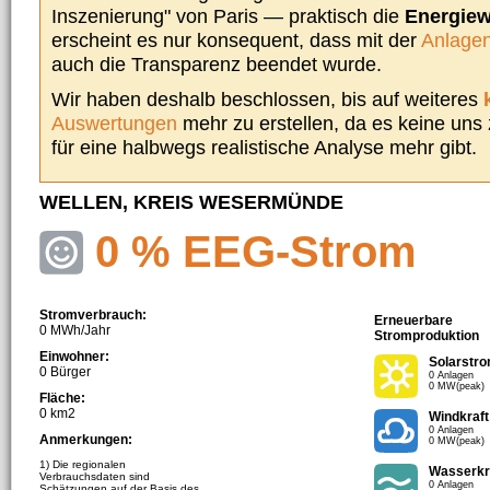
Inszenierung" von Paris — praktisch die
Energie
erscheint es nur konsequent, dass mit der
Anlagen
auch die Transparenz beendet wurde.
Wir haben deshalb beschlossen, bis auf weiteres
Auswertungen
mehr zu erstellen, da es keine uns
für eine halbwegs realistische Analyse mehr gibt.
WELLEN, KREIS WESERMÜNDE
0 % EEG-Strom
Stromverbrauch:
Erneuerbare
0 MWh/Jahr
Stromproduktion
Einwohner:
Solarstr
0 Bürger
0 Anlagen
0 MW(peak)
Fläche:
0 km2
Windkraft
0 Anlagen
Anmerkungen:
0 MW(peak)
1) Die regionalen
Wasserkr
Verbrauchsdaten sind
0 Anlagen
Schätzungen auf der Basis des