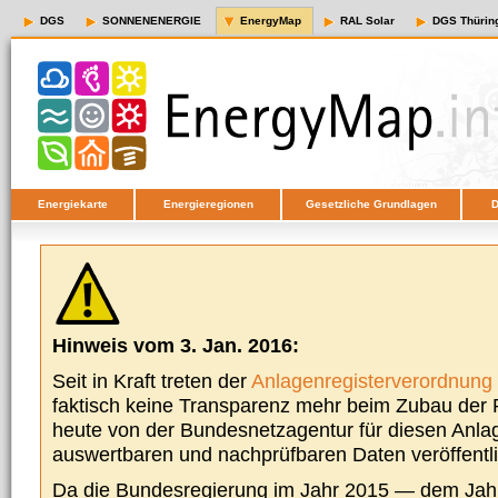
DGS
SONNENENERGIE
EnergyMap
RAL Solar
DGS Thürin
Energiekarte
Energieregionen
Gesetzliche Grundlagen
D
Hinweis vom 3. Jan. 2016:
Seit in Kraft treten der
Anlagenregisterverordnung
faktisch keine Transparenz mehr beim Zubau der P
heute von der Bundesnetzagentur für diesen Anla
auswertbaren und nachprüfbaren Daten veröffentl
Da die Bundesregierung im Jahr 2015 — dem Jah