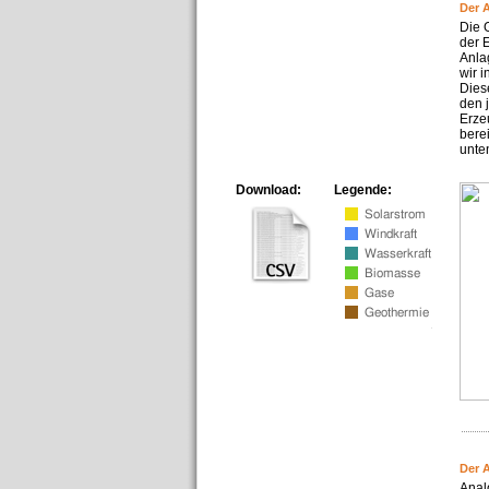
Der 
Die 
der 
Anla
wir 
Dies
den 
Erze
bere
unte
Download:
Legende:
Der 
Anal