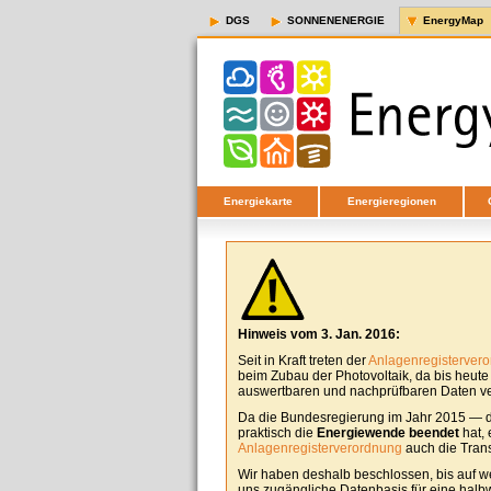
DGS
SONNENENERGIE
EnergyMap
Energiekarte
Energieregionen
Hinweis vom 3. Jan. 2016:
Seit in Kraft treten der
Anlagenregisterver
beim Zubau der Photovoltaik, da bis heut
auswertbaren und nachprüfbaren Daten ver
Da die Bundesregierung im Jahr 2015 — d
praktisch die
Energiewende beendet
hat, 
Anlagenregisterverordnung
auch die Tran
Wir haben deshalb beschlossen, bis auf w
uns zugängliche Datenbasis für eine halbw