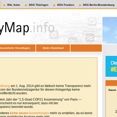
RAL Solar
DGS Thüringen
DGS Franken
DGS Berlin-Brandenburg
Gesetzliche Grundlagen
Daten Download
ordnung
am 1. Aug. 2014 gibt es faktisch keine Transparenz mehr
e von der Bundesnetzagentur für diesen Anlagentyp keine
Stand 
öffentlicht wurden.
em Jahr der "1,5-Grad COP21 Inszenierung" von Paris —
erscheint es nur konsequent, dass mit der
sparenz beendet wurde.
eiteres
keine neuen
Auswertungen
mehr zu erstellen, da es keine
egs realistische Analyse mehr gibt.