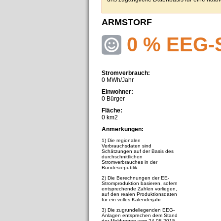
ARMSTORF
0 % EEG-
Stromverbrauch:
0 MWh/Jahr
Einwohner:
0 Bürger
Fläche:
0 km2
Anmerkungen:
1) Die regionalen
Verbrauchsdaten sind
Schätzungen auf der Basis des
durchschnittlichen
Stromverbrauches in der
Bundesrepublik.
2) Die Berechnungen der EE-
Stromproduktion basieren, sofern
entsprechende Zahlen vorliegen,
auf den realen Produktionsdaten
für ein volles Kalenderjahr.
3) Die zugrundeliegenden EEG-
Anlagen entsprechen dem Stand
der Meldungen vom 24.08.2015.