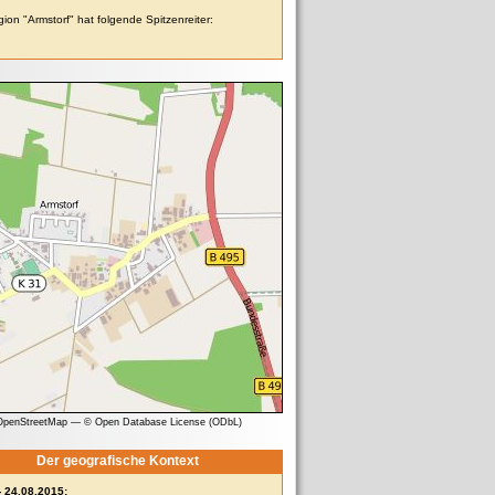
ion "Armstorf" hat folgende Spitzenreiter:
 OpenStreetMap
—
© Open Database License (ODbL)
Der geografische Kontext
- 24.08.2015: