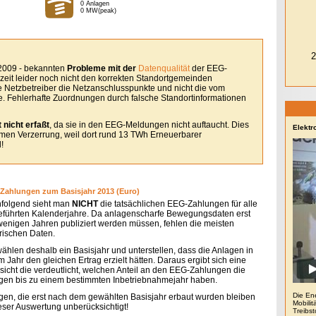
0 Anlagen
0 MW(peak)
 2009 - bekannten
Probleme mit der
Datenqualität
der EEG-
eit leider noch nicht den korrekten Standortgemeinden
le Netzbetreiber die Netzanschlusspunkte und nicht die vom
. Fehlerhafte Zuordnungen durch falsche Standortinformationen
 nicht erfaßt
, da sie in den EEG-Meldungen nicht auftaucht. Dies
Elektr
remen Verzerrung, weil dort rund 13 TWh Erneuerbarer
!
Zahlungen zum Basisjahr 2013 (Euro)
folgend sieht man
NICHT
die tatsächlichen EEG-Zahlungen für alle
eführten Kalenderjahre. Da anlagenscharfe Bewegungsdaten erst
 wenigen Jahren publiziert werden müssen, fehlen die meisten
orischen Daten.
wählen deshalb ein Basisjahr und unterstellen, dass die Anlagen in
 Jahr den gleichen Ertrag erzielt hätten. Daraus ergibt sich eine
sicht die verdeutlicht, welchen Anteil an den EEG-Zahlungen die
gen bis zu einem bestimmten Inbetriebnahmejahr haben.
Die En
gen, die erst nach dem gewählten Basisjahr erbaut wurden bleiben
Mobilit
ieser Auswertung unberücksichtigt!
Treibs