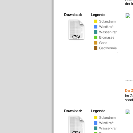
der i
Download:
Legende:
Der 
Im G
sonde
Download:
Legende: