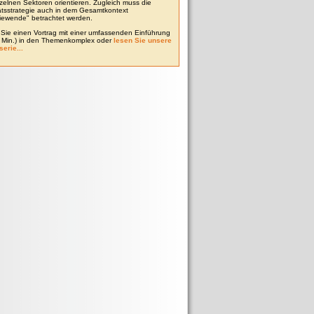
zelnen Sektoren orientieren. Zugleich muss die
tätsstrategie auch in dem Gesamtkontext
iewende" betrachtet werden.
Sie einen Vortrag mit einer umfassenden Einführung
0 Min.) in den Themenkomplex oder
lesen Sie unsere
serie...