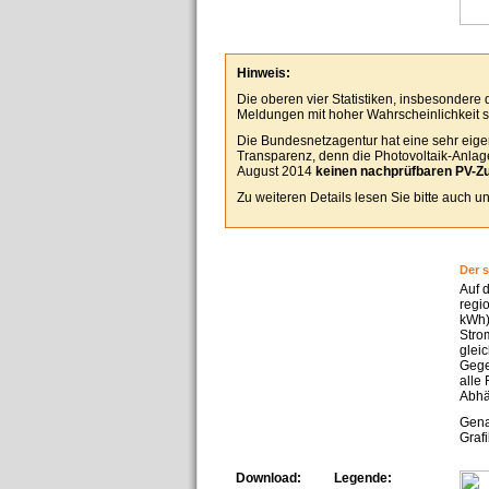
Hinweis:
Die oberen vier Statistiken, insbesondere
Meldungen mit hoher Wahrscheinlichkeit se
Die Bundesnetzagentur hat eine sehr eigen
Transparenz, denn die Photovoltaik-Anlagen
August 2014
keinen nachprüfbaren PV-Z
Zu weiteren Details lesen Sie bitte auch 
Der 
Auf 
regi
kWh)
Stro
glei
Gege
alle
Abhä
Gena
Grafi
Download:
Legende: