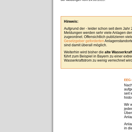
Hinweis:
Aufgrund der - leider schon seit dem Jahr
Meldungen werden sehr viele Anlagen derz
zugeordnet. Offensichtlich publizieren vie
Gesetzgeber geforderten
Anlagenstandorte
sind damit überall möglich.
Weiterhin wird bisher die
alte Wasserkraft
führt zum Beispiel in Bayern zu einer ext
Wasserkraftstrom zu wenig verrechnet wird
EEG-
Nach
aufg
seit
hist
Wir 
jedem
Über
Anla
Anla
in d