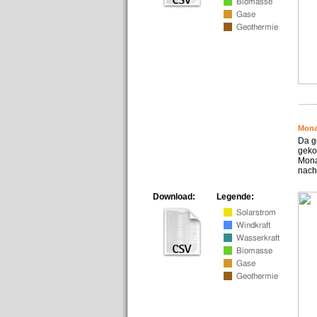
Mona
Da g
geko
Mona
nach
Download:
Legende: