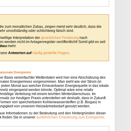
 die zum monatlichen Zubau, zeigen meist sehr deutlich, dass die
hr unvollständig oder schlichtweg falsch sind.
willige Interpretation der
gesetzlichen Forderung
nach
 werden nicht im Anlagenregister veröffentlicht! Somit gibt es seit
ubau
mehr.
unsere
Antworten auf
häufig gestellte Fragen
.
saisonale Energiemix
der Basis vereinfachter Wetterdaten wird hier eine Abschätzung des
onalen Energiemixes vorgenommen. Man sieht wie viel Strom (in
 jeden Monat aus welcher Erneuerbaren Energiequelle in das lokale
mnetz eingespeist werden könnte. Optimal wäre eine relativ
chmäßige Verteilung mit einem leichten Winterüberschuss. Im
nsatz zur heutigen Praxis unterstellen wir deshalb, dass in Zukunft
 Formen von speicherbaren Kohlenwasserstoffen (z.B. Biogas) in
ngigkeit von unserem Heizwärmebedarf genutzt werden.
ue Informationen zu der Bedeutung und den Hintergründen dieser
k finden Sie in unserer
ausführlichen Erläuterung zum Energiemix
.