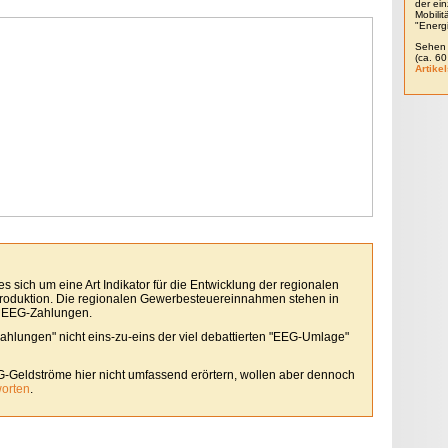
der ein
Mobili
"Energ
Sehen 
(ca. 6
Artikel
 sich um eine Art Indikator für die Entwicklung der regionalen
roduktion. Die regionalen Gewerbesteuereinnahmen stehen in
 EEG-Zahlungen.
Zahlungen" nicht eins-zu-eins der viel debattierten "EEG-Umlage"
G-Geldströme hier nicht umfassend erörtern, wollen aber dennoch
worten
.