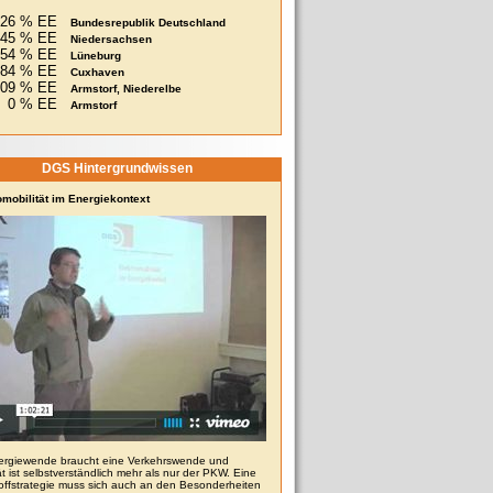
26 % EE
Bundesrepublik Deutschland
45 % EE
Niedersachsen
54 % EE
Lüneburg
84 % EE
Cuxhaven
209 % EE
Armstorf, Niederelbe
0 % EE
Armstorf
DGS Hintergrundwissen
omobilität im Energiekontext
ergiewende braucht eine Verkehrswende und
ät ist selbstverständlich mehr als nur der PKW. Eine
toffstrategie muss sich auch an den Besonderheiten