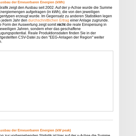
Ausbau der Erneuerbaren Energien (kWh)
Grafik zeigt den Ausbau seit 2002. Auf der y-Achse wurde die Summe
Energiemengen aufgetragen (in kWh), die von den jeweiligen
gentypen erzeugt wurde. Im Gegensatz zu anderen Statistiken legen
in jedem Jahr den
durchschnittlichen Ertrag
einer Anlage zugrunde.
e Form der Auswertung zeigt somit
nicht
die reale Einspeisung in
jeweiligen Jahren, sondern eher das geschaffene
ugungspotential. Reale Produktionsdaten finden Sie in der
itgestellten CSV-Datei zu den "EEG-Anlagen der Region" weiter
n.
Ausbau der Erneuerbaren Energien (kW peak)
og zur vorhergehenden Statistik ist hier auf der y-Achse die Summe