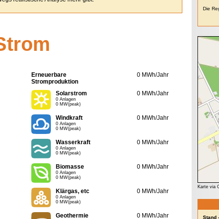
Die Reg
Strom
Erneuerbare
0 MWh/Jahr
Stromproduktion
Solarstrom
0 MWh/Jahr
0 Anlagen
0 MW(peak)
Windkraft
0 MWh/Jahr
0 Anlagen
0 MW(peak)
Wasserkraft
0 MWh/Jahr
0 Anlagen
0 MW(peak)
Biomasse
0 MWh/Jahr
0 Anlagen
0 MW(peak)
Karte via
Klärgas, etc
0 MWh/Jahr
0 Anlagen
0 MW(peak)
Geothermie
0 MWh/Jahr
Stand 