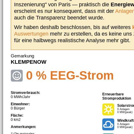
Inszenierung" von Paris — praktisch die
Energie
erscheint es nur konsequent, dass mit der
Anlagen
auch die Transparenz beendet wurde.
Wir haben deshalb beschlossen, bis auf weiteres
Auswertungen
mehr zu erstellen, da es keine uns
für eine halbwegs realistische Analyse mehr gibt.
Gemarkung
KLEMPENOW
0 % EEG-Strom
Stromverbrauch:
Erneuerbare
0 MWh/Jahr
Stromproduktion
Einwohner:
Solarstr
0 Bürger
0 Anlagen
0 MW(peak)
Fläche:
0 km2
Windkraft
0 Anlagen
Anmerkungen:
0 MW(peak)
1) Die regionalen