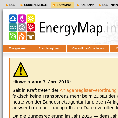
DGS
SONNENENERGIE
EnergyMap
RAL Solar
DGS Thürin
Energiekarte
Energieregionen
Gesetzliche Grundlagen
D
Hinweis vom 3. Jan. 2016:
Seit in Kraft treten der
Anlagenregisterverordnung
faktisch keine Transparenz mehr beim Zubau der P
heute von der Bundesnetzagentur für diesen Anla
auswertbaren und nachprüfbaren Daten veröffentl
Da die Bundesregierung im Jahr 2015 — dem Jah