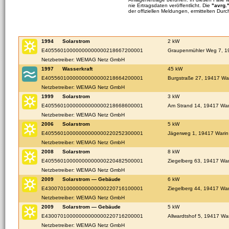
nie Ertragsdaten veröffentlicht. Die
"avrg.
der offiziellen Meldungen, ermittelten Durc
1994
Solarstrom
2 kW
E40556010000000000000218667200001
Graupenmühler Weg 7, 1
Netzbetreiber: WEMAG Netz GmbH
1997
Wasserkraft
45 kW
E40556010000000000000218664200001
Burgstraße 27, 19417 Wa
Netzbetreiber: WEMAG Netz GmbH
1999
Solarstrom
3 kW
E40556010000000000000218668600001
Am Strand 14, 19417 War
Netzbetreiber: WEMAG Netz GmbH
2006
Solarstrom
5 kW
E40556010000000000000220252300001
Jägerweg 1, 19417 Warin
Netzbetreiber: WEMAG Netz GmbH
2008
Solarstrom
8 kW
E40556010000000000000220482500001
Ziegelberg 63, 19417 War
Netzbetreiber: WEMAG Netz GmbH
2009
Solarstrom — Gebäude
6 kW
E43007010000000000000220716100001
Ziegelberg 44, 19417 War
Netzbetreiber: WEMAG Netz GmbH
2009
Solarstrom — Gebäude
5 kW
E43007010000000000000220716200001
Allwardtshof 5, 19417 Wa
Netzbetreiber: WEMAG Netz GmbH