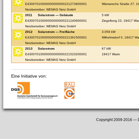
E43007010000000000000221273600001
Wismarsche Straße 27, 1
Netzbetreiber: WEMAG Netz GmbH
2011
Solarstrom — Gebäude
5 kW
E43007010000000000000221240600001
Ziegelberg 23, 19417 War
Netzbetreiber: WEMAG Netz GmbH
2012
Solarstrom — Freifläche
3.059 kW
E43007010000000000000221361500001
Wilhelmsdorf 0, 19417 Wa
Netzbetreiber: WEMAG Netz GmbH
2013
Solarstrom
67 kW
E43007010000000000000221523200001
19417 Warin
Netzbetreiber: WEMAG Netz GmbH
Eine Initiative von:
Copyright 2009-2016 —