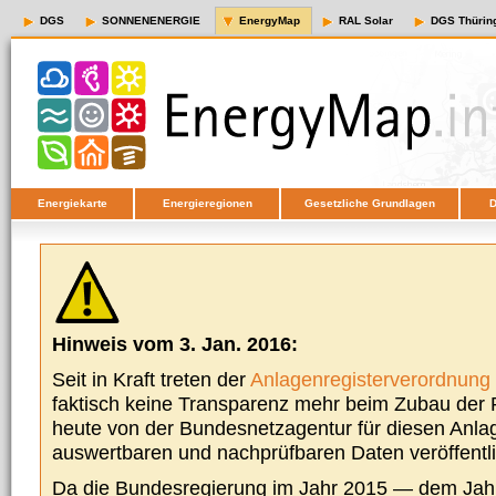
DGS
SONNENENERGIE
EnergyMap
RAL Solar
DGS Thürin
Energiekarte
Energieregionen
Gesetzliche Grundlagen
D
Hinweis vom 3. Jan. 2016:
Seit in Kraft treten der
Anlagenregisterverordnung
faktisch keine Transparenz mehr beim Zubau der P
heute von der Bundesnetzagentur für diesen Anla
auswertbaren und nachprüfbaren Daten veröffentl
Da die Bundesregierung im Jahr 2015 — dem Jah