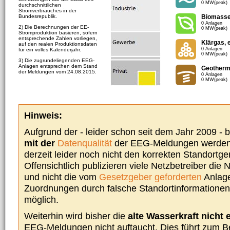
0 MW(peak)
durchschnittlichen
Stromverbrauches in der
Bundesrepublik.
Biomass
0 Anlagen
2) Die Berechnungen der EE-
0 MW(peak)
Stromproduktion basieren, sofern
entsprechende Zahlen vorliegen,
Klärgas, 
auf den realen Produktionsdaten
0 Anlagen
für ein volles Kalenderjahr.
0 MW(peak)
3) Die zugrundeliegenden EEG-
Anlagen entsprechen dem Stand
Geotherm
der Meldungen vom 24.08.2015.
0 Anlagen
0 MW(peak)
Hinweis:
Aufgrund der - leider schon seit dem Jahr 2009 -
mit der
Datenqualität
der EEG-Meldungen werden 
derzeit leider noch nicht den korrekten Standort
Offensichtlich publizieren viele Netzbetreiber die
und nicht die vom
Gesetzgeber geforderten
Anlage
Zuordnungen durch falsche Standortinformationen 
möglich.
Weiterhin wird bisher die
alte Wasserkraft nicht 
EEG-Meldungen nicht auftaucht. Dies führt zum Be