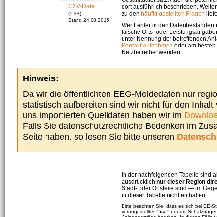
CSV-Datei
dort ausführlich beschrieben. Weite
zu den
häufig gestellten Fragen
liefe
(5 kB)
Stand 24.08.2015
Wer Fehler in den Datenbeständen e
falsche Orts- oder Leistungsangaben
unter Nennung der betreffenden A
Kontakt aufnehmen
oder am besten s
Netzbetreiber wenden.
Hinweis:
Da wir die öffentlichten EEG-Meldedaten nur regi
statistisch aufbereiten sind wir nicht für den Inhalt
uns importierten Quelldaten haben wir im
Downloa
Falls Sie datenschutzrechtliche Bedenken im Zu
Seite haben, so lesen Sie bitte unseren
Datensch
In der nachfolgenden Tabelle sind a
ausdrücklich
nur dieser Region dir
Stadt- oder Ortsteile sind — im G
in dieser Tabelle nicht enthalten.
Bitte beachten Sie, dass es sich bei EE-
vorangestellten
"ca."
nur um Schätzungen 
Anlagenerträge beruhen. In diesen Fälle 