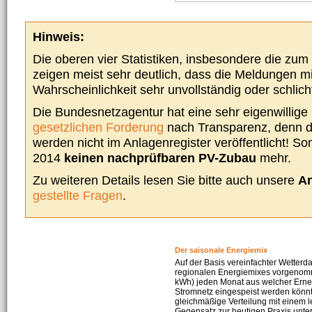
Hinweis:
Die oberen vier Statistiken, insbesondere die zu
zeigen meist sehr deutlich, dass die Meldungen m
Wahrscheinlichkeit sehr unvollständig oder schlich
Die Bundesnetzagentur hat eine sehr eigenwillige I
gesetzlichen Forderung
nach Transparenz, denn d
werden nicht im Anlagenregister veröffentlicht! Som
2014
keinen nachprüfbaren PV-Zubau
mehr.
Zu weiteren Details lesen Sie bitte auch unsere
An
gestellte Fragen
.
Der saisonale Energiemix
Auf der Basis vereinfachter Wetterd
regionalen Energiemixes vorgenomme
kWh) jeden Monat aus welcher Erneu
Stromnetz eingespeist werden könnte
gleichmäßige Verteilung mit einem l
Gegensatz zur heutigen Praxis unters